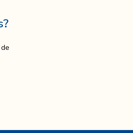
s?
 de