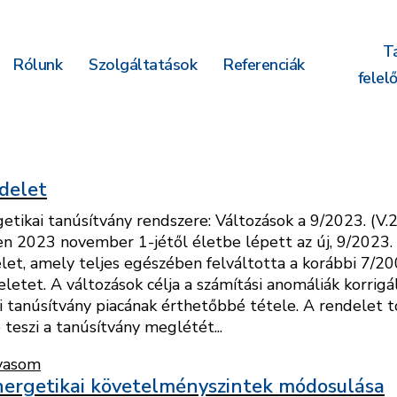
T
Rólunk
Szolgáltatások
Referenciák
felel
delet
getikai tanúsítvány rendszere: Változások a 9/2023. (V.
n 2023 november 1-jétől életbe lépett az új, 9/2023. 
et, amely teljes egészében felváltotta a korábbi 7/200
etet. A változások célja a számítási anomáliák korrigál
i tanúsítvány piacának érthetőbbé tétele. A rendelet t
 teszi a tanúsítvány meglétét...
vasom
nergetikai követelményszintek módosulása