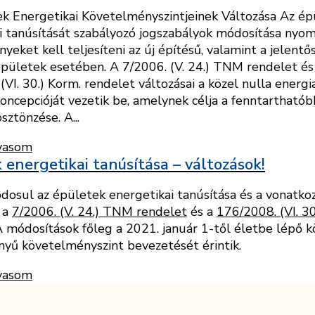
k Energetikai Követelményszintjeinek Változása Az ép
i tanúsítását szabályozó jogszabályok módosítása nyom
yeket kell teljesíteni az új építésű, valamint a jelentő
 épületek esetében. A 7/2006. (V. 24.) TNM rendelet és
(VI. 30.) Korm. rendelet változásai a közel nulla energ
oncepcióját vezetik be, amelynek célja a fenntarthatób
sztönzése. A...
vasom
 energetikai tanúsítása – változások!
dosul az épületek energetikai tanúsítása és a vonatko
, a
7/2006. (V. 24.) TNM rendelet
és a
176/2008. (VI. 30
 módosítások főleg a 2021. január 1-től életbe lépő k
nyű követelményszint bevezetését érintik.
vasom