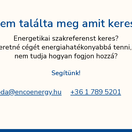
em találta meg amit kere
Energetikai szakreferenst keres?
eretné cégét energiahatékonyabbá tenni,
nem tudja hogyan fogjon hozzá?
Segítünk!
oda@encoenergy.hu
+36 1 789 5201