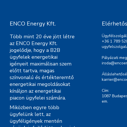
ENCO Energy Kft.
Elérhető
Több mint 20 éve jött létre
Ügyfélszolgál
+36 1 789 52
az ENCO Energy Kft.
ugyfelszolga
jogelődje, hogy a B2B
ügyfelek energetikai
Pályázati meg
igényeit maximálisan szem
iroda@encoen
előtt tartva, magas
Álláslehetősé
színvonalú és értékteremtő
karrier@enco
energetikai megoldásokat
kínáljon az energetikai
Cím:
1087 Budapest
piacon ügyfelei számára.
em.
Miközben egyre több
ügyfelünk lett, az
ügyféligények mentén