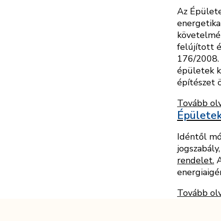
Az Épülete
energetika
követelmén
felújított
176/2008. 
épületek k
építészet ö
Tovább ol
Épületek
Idéntől mó
jogszabály
rendelet.
A
energiaigé
Tovább ol