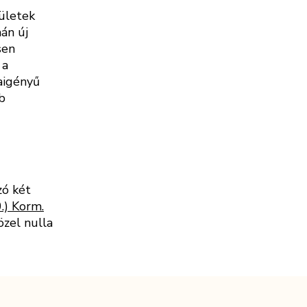
ületek
án új
sen
 a
iaigényű
b
zó két
.) Korm.
özel nulla