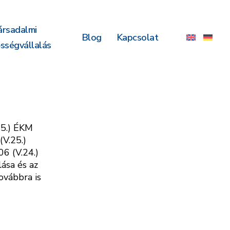
ársadalmi
Blog
Kapcsolat
ősségvállalás
25.) ÉKM
(V.25.)
6 (V.24.)
ása és az
ovábbra is