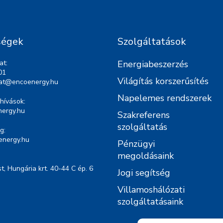
ségek
Szolgáltatások
at:
Energiabeszerzés
01
Világítás korszerűsítés
lat@encoenergy.hu
Napelemes rendszerek
hívások:
ergy.hu
Szakreferens
szolgáltatás
g:
energy.hu
Pénzügyi
megoldásaink
, Hungária krt. 40-44 C ép. 6
Jogi segítség
Villamoshálózati
szolgáltatásaink