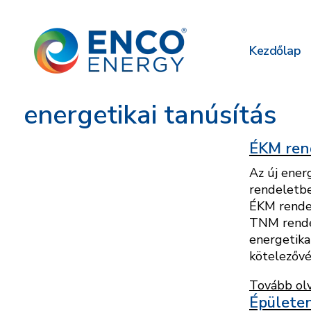
Kezdőlap
energetikai tanúsítás
ÉKM ren
Az új ener
rendeletbe
ÉKM rendel
TNM rendel
energetika
kötelezővé
Tovább ol
Épülete