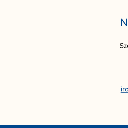
N
Sz
ir