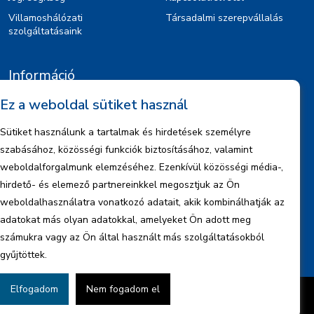
Villamoshálózati
Társadalmi szerepvállalás
szolgáltatásaink
Információ
Ez a weboldal sütiket használ
Kiajánlók
Jognyilatkozat
Sütiket használunk a tartalmak és hirdetések személyre
Szerzői jogok
szabásához, közösségi funkciók biztosításához, valamint
Adatkezelési tájékoztató
weboldalforgalmunk elemzéséhez. Ezenkívül közösségi média-,
hirdető- és elemező partnereinkkel megosztjuk az Ön
Céginformáció
weboldalhasználatra vonatkozó adatait, akik kombinálhatják az
Jelentések
adatokat más olyan adatokkal, amelyeket Ön adott meg
számukra vagy az Ön által használt más szolgáltatásokból
gyűjtöttek.
Elfogadom
Nem fogadom el
Készítette:
BonsAI HorizON Kft.