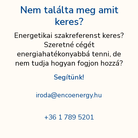
Nem találta meg amit
keres?
Energetikai szakreferenst keres?
Szeretné cégét
energiahatékonyabbá tenni, de
nem tudja hogyan fogjon hozzá?
Segítünk!
iroda@encoenergy.hu
+36 1 789 5201