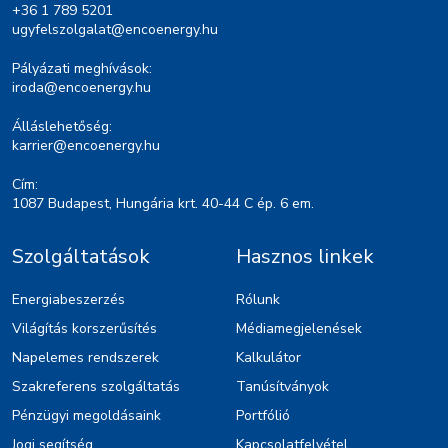
+36 1 789 5201
ugyfelszolgalat@encoenergy.hu
Pályázati meghívások:
iroda@encoenergy.hu
Álláslehetőség:
karrier@encoenergy.hu
Cím:
1087 Budapest, Hungária krt. 40-44 C ép. 6 em.
Szolgáltatások
Hasznos linkek
Energiabeszerzés
Rólunk
Világítás korszerűsítés
Médiamegjelenések
Napelemes rendszerek
Kalkulátor
Szakreferens szolgáltatás
Tanúsítványok
Pénzügyi megoldásaink
Portfólió
Jogi segítség
Kapcsolatfelvétel