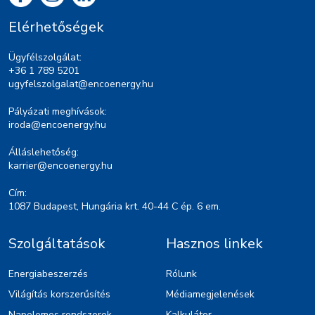
Elérhetőségek
Ügyfélszolgálat:
+36 1 789 5201
ugyfelszolgalat@encoenergy.hu
Pályázati meghívások:
iroda@encoenergy.hu
Álláslehetőség:
karrier@encoenergy.hu
Cím:
1087 Budapest, Hungária krt. 40-44 C ép. 6 em.
Szolgáltatások
Hasznos linkek
Energiabeszerzés
Rólunk
Világítás korszerűsítés
Médiamegjelenések
Napelemes rendszerek
Kalkulátor