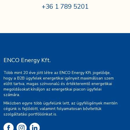
+36 1 789 5201
ENCO Energy Kft.
Több mint 20 éve jött létre az ENCO Energy Kft. jogelődje,
hogy a B2B ügyfelek energetikai igényeit maximálisan szem
előtt tartva, magas színvonalú és értékteremtő energetikai
megoldásokat kínáljon az energetikai piacon ügyfelei
számára.
Miközben egyre több ügyfelünk lett, az ügyféligények mentén
cégünk is fejlődött, valamint folyamatosan bővítettük
szolgáltatási portfóliónkat is.