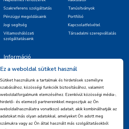
Szakreferens szolgáltatás
Tanúsítványok
Pénzügyi megoldásaink
Portfólió
Jogi segítség
Kapcsolatfelvétel
Villamoshálózati
Társadalmi szerepvállalás
szolgáltatásaink
Információ
Ez a weboldal sütiket használ
Kiajánlók
Jognyilatkozat
Sütiket használunk a tartalmak és hirdetések személyre
Szerzői jogok
szabásához, közösségi funkciók biztosításához, valamint
Adatkezelési tájékoztató
weboldalforgalmunk elemzéséhez. Ezenkívül közösségi média-,
hirdető- és elemező partnereinkkel megosztjuk az Ön
Céginformáció
weboldalhasználatra vonatkozó adatait, akik kombinálhatják az
Jelentések
adatokat más olyan adatokkal, amelyeket Ön adott meg
számukra vagy az Ön által használt más szolgáltatásokból