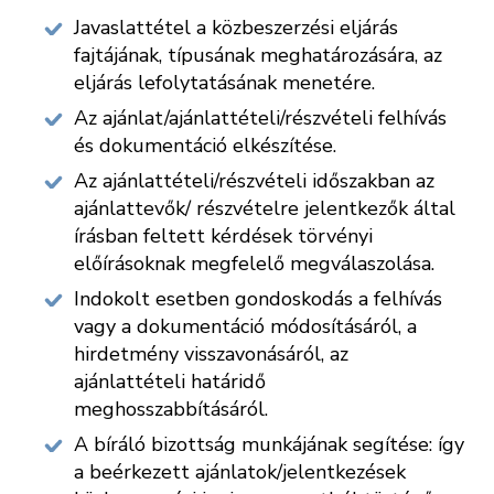
Javaslattétel a közbeszerzési eljárás
fajtájának, típusának meghatározására, az
eljárás lefolytatásának menetére.
Az ajánlat/ajánlattételi/részvételi felhívás
és dokumentáció elkészítése.
Az ajánlattételi/részvételi időszakban az
ajánlattevők/ részvételre jelentkezők által
írásban feltett kérdések törvényi
előírásoknak megfelelő megválaszolása.
Indokolt esetben gondoskodás a felhívás
vagy a dokumentáció módosításáról, a
hirdetmény visszavonásáról, az
ajánlattételi határidő
meghosszabbításáról.
A bíráló bizottság munkájának segítése: így
a beérkezett ajánlatok/jelentkezések