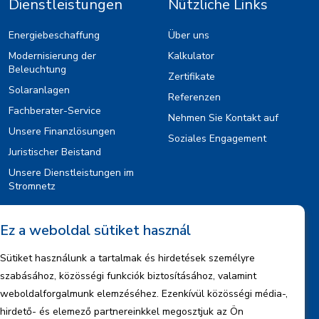
Dienstleistungen
Nützliche Links
Energiebeschaffung
Über uns
Modernisierung der
Kalkulator
Beleuchtung
Zertifikate
Solaranlagen
Referenzen
Fachberater-Service
Nehmen Sie Kontakt auf
Unsere Finanzlösungen
Soziales Engagement
Juristischer Beistand
Unsere Dienstleistungen im
Stromnetz
Ez a weboldal sütiket használ
Information
Sütiket használunk a tartalmak és hirdetések személyre
Rechtlicher Hinweis
szabásához, közösségi funkciók biztosításához, valamint
Urheberrechte
weboldalforgalmunk elemzéséhez. Ezenkívül közösségi média-,
Informationen zum Datenmanagement
hirdető- és elemező partnereinkkel megosztjuk az Ön