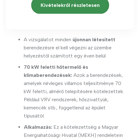
Kivételekről részletesen
A vizsgálatot minden
újonnan létesített
berendezésre el kell végezni az üzembe
helyezéstől számított egy éven belül.
70 kW feletti hőtermelő és
klímaberendezések:
Azok a berendezések,
amelyek névleges villamos teljesítménye 70
kW feletti, almérő telepítésére kötelezettek.
Például VRV rendszerek, hőszivattyúk,
kemencék stb., függetlenül az épület
típusától.
Alkalmazás:
Ez a kötelezettség a Magyar
Energiahatósági Hivatal (MEKH) rendeletein