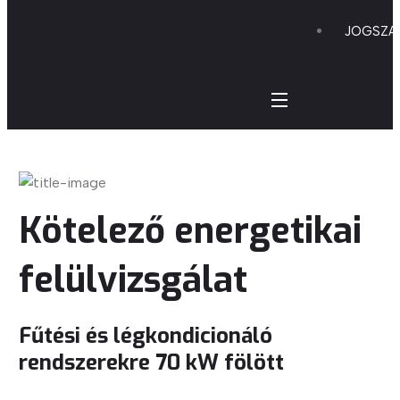
JOGSZA
Kötelező energetikai
felülvizsgálat
Fűtési és légkondicionáló
rendszerekre
70 kW fölött