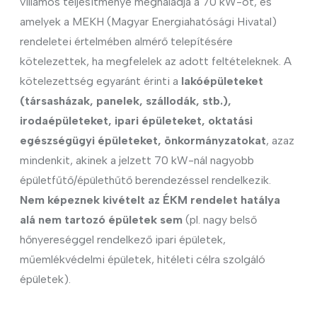
villamos teljesítménye meghaladja a 70 kW-ot, és
amelyek a MEKH (Magyar Energiahatósági Hivatal)
rendeletei értelmében almérő telepítésére
kötelezettek, ha megfelelek az adott feltételeknek. A
kötelezettség egyaránt érinti a
lakóépületeket
(társasházak, panelek, szállodák, stb.),
irodaépületeket, ipari épületeket, oktatási
egészségügyi épületeket, önkormányzatokat
, azaz
mindenkit, akinek a jelzett 70 kW-nál nagyobb
épületfűtő/épülethűtő berendezéssel rendelkezik.
Nem képeznek kivételt az ÉKM rendelet hatálya
alá nem tartozó épületek sem
(pl. nagy belső
hőnyereséggel rendelkező ipari épületek,
műemlékvédelmi épületek, hitéleti célra szolgáló
épületek).