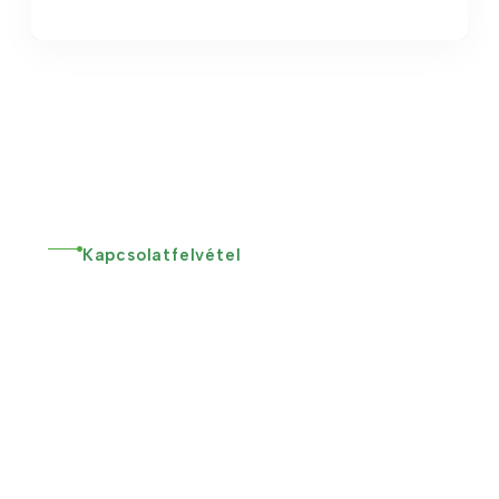
Kapcsolatfelvétel
Kérjen
Felülvizsgálato
T Időben!