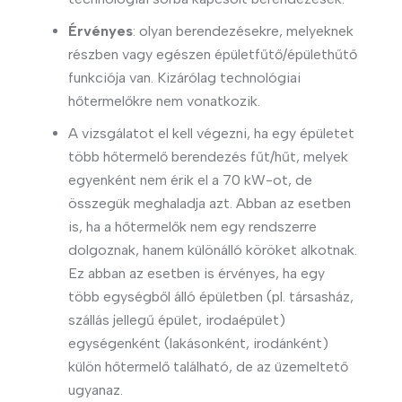
Érvényes
: olyan berendezésekre, melyeknek
részben vagy egészen épületfűtő/épülethűtő
funkciója van. Kizárólag technológiai
hőtermelőkre nem vonatkozik.
A vizsgálatot el kell végezni, ha egy épületet
több hőtermelő berendezés fűt/hűt, melyek
egyenként nem érik el a 70 kW-ot, de
összegük meghaladja azt. Abban az esetben
is, ha a hőtermelők nem egy rendszerre
dolgoznak, hanem különálló köröket alkotnak.
Ez abban az esetben is érvényes, ha egy
több egységből álló épületben (pl. társasház,
szállás jellegű épület, irodaépület)
egységenként (lakásonként, irodánként)
külön hőtermelő található, de az üzemeltető
ugyanaz.