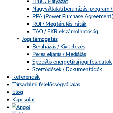
Hitel / Pályázat
Nagyvállalati beruházási program 
PPA (Power Purchase Agreement
ROI / Megtérülési ráták
TAO / EKR elszámolhatóság
Jogi támogatás
Beruházás / Kivitelezés
Peres eljárás / Mediálás
Speciális energetikai jogi feladatok
Szerződések / Dokumentációk
Referenciák
Társadalmi felelősségvállalás
Blog
Kapcsolat