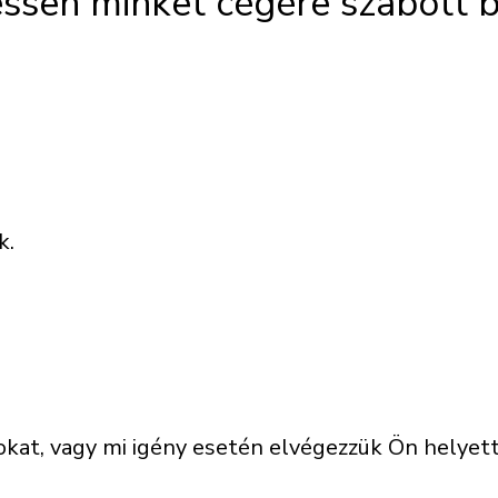
ssen minket cégére szabott b
k.
t, vagy mi igény esetén elvégezzük Ön helyett 