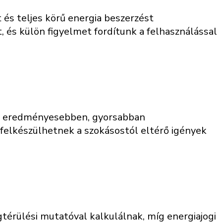
 és teljes körű energia beszerzést
, és külön figyelmet fordítunk a felhasználással
zva eredményesebben, gyorsabban
y felkészülhetnek a szokásostól eltérő igények
érülési mutatóval kalkulálnak, míg energiajogi