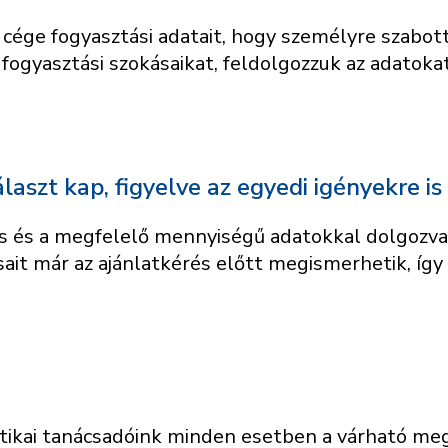
ége fogyasztási adatait, hogy személyre szabott
ogyasztási szokásaikat, feldolgozzuk az adatokat
laszt kap, figyelve az egyedi igényekre is
tos és a megfelelő mennyiségű adatokkal dolgo
ásait már az ajánlatkérés előtt megismerhetik, íg
kai tanácsadóink minden esetben a várható megt