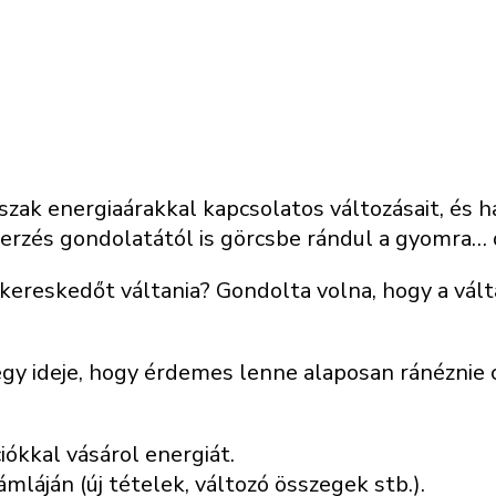
szak energiaárakkal kapcsolatos változásait, és h
rzés gondolatától is görcsbe rándul a gyomra… d
ereskedőt váltania? Gondolta volna, hogy a váltá
 egy ideje, hogy érdemes lenne alaposan ránéznie
ókkal vásárol energiát.
mláján (új tételek, változó összegek stb.).