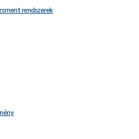
dzsment rendszerek
zmény