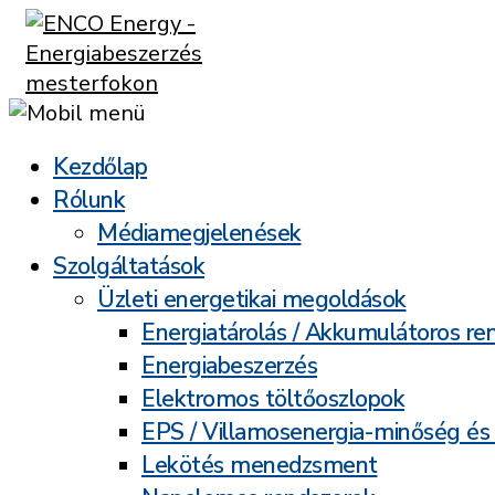
Kezdőlap
Rólunk
Médiamegjelenések
Szolgáltatások
Üzleti energetikai megoldások
Energiatárolás / Akkumulátoros re
Energiabeszerzés
Elektromos töltőoszlopok
EPS / Villamosenergia-minőség és
Lekötés menedzsment