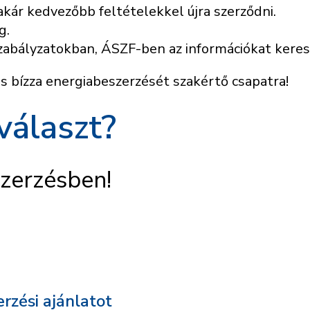
kár kedvezőbb feltételekkel újra szerződni.
g.
zabályzatokban, ÁSZF-ben az információkat keres
s bízza energiabeszerzését szakértő csapatra!
választ?
szerzésben!
rzési ajánlatot