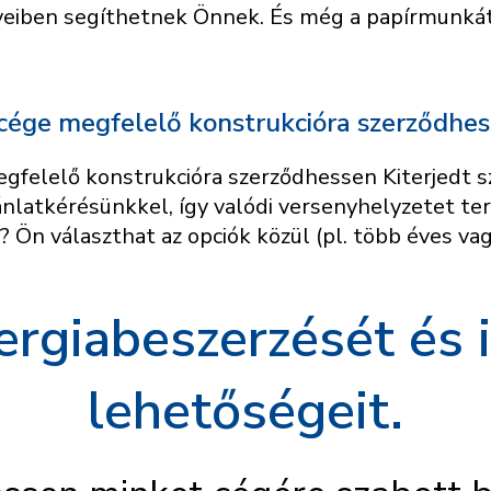
yeiben segíthetnek Önnek. És még a papírmunkát 
 cége megfelelő konstrukcióra szerződhe
egfelelő konstrukcióra szerződhessen Kiterjedt 
ánlatkérésünkkel, így valódi versenyhelyzetet t
? Ön választhat az opciók közül (pl. több éves va
ergiabeszerzését és
lehetőségeit.