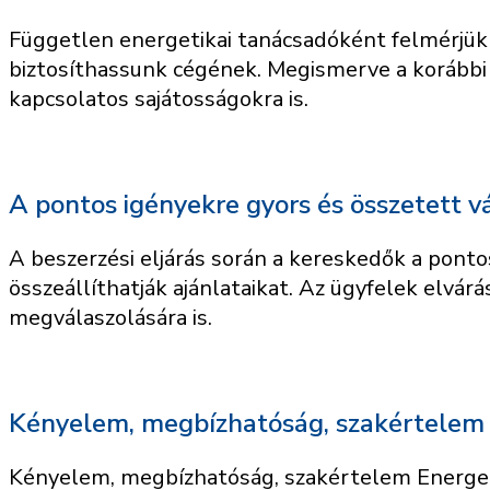
Független energetikai tanácsadóként felmérjük c
biztosíthassunk cégének. Megismerve a korábbi f
kapcsolatos sajátosságokra is.
A pontos igényekre gyors és összetett vá
A beszerzési eljárás során a kereskedők a pon
összeállíthatják ajánlataikat. Az ügyfelek elvár
megválaszolására is.
Kényelem, megbízhatóság, szakértelem
Kényelem, megbízhatóság, szakértelem Energeti