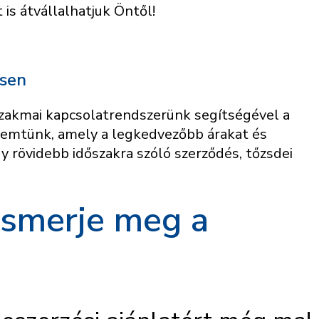
is átvállalhatjuk Öntől!
ssen
szakmai kapcsolatrendszerünk segítségével a
eremtünk, amely a legkedvezőbb árakat és
gy rövidebb időszakra szóló szerződés, tőzsdei
 ismerje meg a