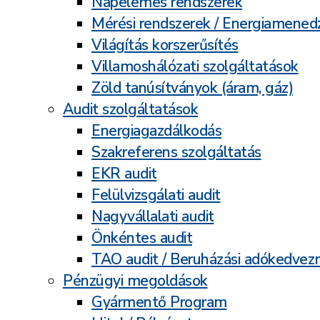
Napelemes rendszerek
Mérési rendszerek / Energiamene
Világítás korszerűsítés
Villamoshálózati szolgáltatások
Zöld tanúsítványok (áram, gáz)
Audit szolgáltatások
Energiagazdálkodás
Szakreferens szolgáltatás
EKR audit
Felülvizsgálati audit
Nagyvállalati audit
Önkéntes audit
TAO audit / Beruházási adókedve
Pénzügyi megoldások
Gyármentő Program