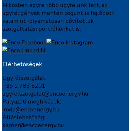
Miközben egyre több ügyfelünk lett, az
ügyféligények mentén cégünk is fejlődött,
valamint folyamatosan bővítettük
szolgáltatási portfóliónkat is.
Elérhetőségek
Ügyfélszolgálat:
+36 1 789 5201
ugyfelszolgalat@encoenergy.hu
Pályázati meghívások:
iroda@encoenergy.hu
Álláslehetőség:
karrier@encoenergy.hu