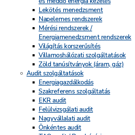
és meddő energia kezelés
Lekötés menedzsment
Napelemes rendszerek
Mérési rendszerek /
Energiamenedzsment rendszerek
Világítás korszerűsítés
Villamoshálózati szolgáltatások
Zöld tanúsítványok (áram, gáz)
Audit szolgáltatások
Energiagazdálkodás
Szakreferens szolgáltatás
EKR audit
Felülvizsgálati audit
Nagyvállalati audit
Önkéntes audit