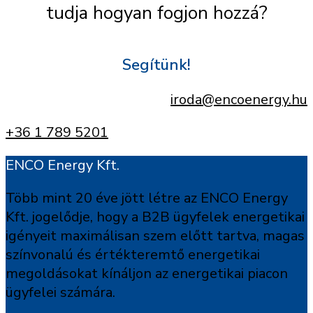
tudja hogyan fogjon hozzá?
Segítünk!
iroda@encoenergy.hu
+36 1 789 5201
ENCO Energy Kft.
Több mint 20 éve jött létre az ENCO Energy
Kft. jogelődje, hogy a B2B ügyfelek energetikai
igényeit maximálisan szem előtt tartva, magas
színvonalú és értékteremtő energetikai
megoldásokat kínáljon az energetikai piacon
ügyfelei számára.