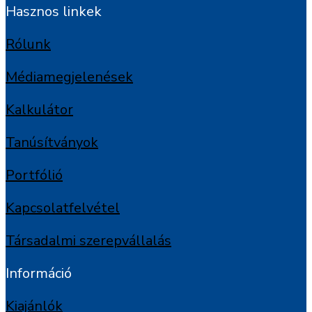
Hasznos linkek
Rólunk
Médiamegjelenések
Kalkulátor
Tanúsítványok
Portfólió
Kapcsolatfelvétel
Társadalmi szerepvállalás
Információ
Kiajánlók