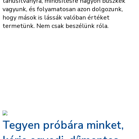
tanúsítványra, minősítésre nagyon büszkék
vagyunk, és folyamatosan azon dolgozunk,
hogy mások is lássák valóban értéket
termetünk. Nem csak beszélünk róla.
ISO 9001 Tanúsítvány
ISO 14001 Tanúsítvány
ISO 27001 Tanúsítvány
ISO 45001 Tanúsítvány
ISO 50001 Tanúsítvány
Tegyen próbára minket,