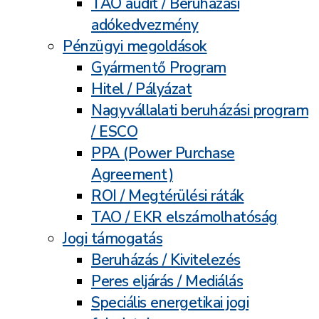
TAO audit / Beruházási
adókedvezmény
Pénzügyi megoldások
Gyármentő Program
Hitel / Pályázat
Nagyvállalati beruházási program
/ ESCO
PPA (Power Purchase
Agreement)
ROI / Megtérülési ráták
TAO / EKR elszámolhatóság
Jogi támogatás
Beruházás / Kivitelezés
Peres eljárás / Mediálás
Speciális energetikai jogi