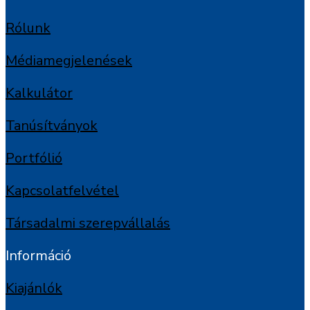
Rólunk
Médiamegjelenések
Kalkulátor
Tanúsítványok
Portfólió
Kapcsolatfelvétel
Társadalmi szerepvállalás
Információ
Kiajánlók