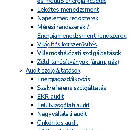
és meddő energia kezelés
Lekötés menedzsment
Napelemes rendszerek
Mérési rendszerek /
Energiamenedzsment rendszerek
Világítás korszerűsítés
Villamoshálózati szolgáltatások
Zöld tanúsítványok (áram, gáz)
Audit szolgáltatások
Energiagazdálkodás
Szakreferens szolgáltatás
EKR audit
Felülvizsgálati audit
Nagyvállalati audit
Önkéntes audit