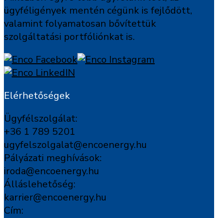
ügyféligények mentén cégünk is fejlődött,
valamint folyamatosan bővítettük
szolgáltatási portfóliónkat is.
Elérhetőségek
Ügyfélszolgálat:
+36 1 789 5201
ugyfelszolgalat@encoenergy.hu
Pályázati meghívások:
iroda@encoenergy.hu
Álláslehetőség:
karrier@encoenergy.hu
Cím: