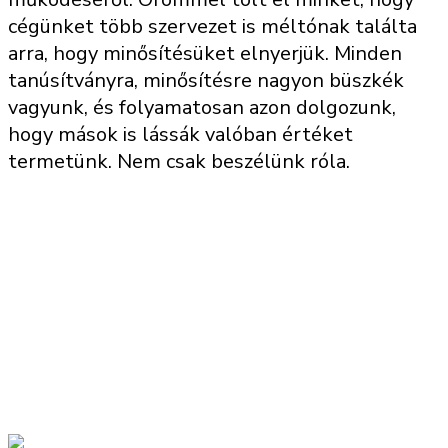
cégünket több szervezet is méltónak találta
arra, hogy minősítésüket elnyerjük. Minden
tanúsítványra, minősítésre nagyon büszkék
vagyunk, és folyamatosan azon dolgozunk,
hogy mások is lássák valóban értéket
termetünk. Nem csak beszélünk róla.
ISO 9001 Tanúsítvány
ISO 14001 Tanúsítvány
ISO 27001 Tanúsítvány
ISO 45001 Tanúsítvány
ISO 50001 Tanúsítvány