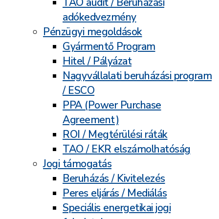
TAO audit / Beruházási
adókedvezmény
Pénzügyi megoldások
Gyármentő Program
Hitel / Pályázat
Nagyvállalati beruházási program
/ ESCO
PPA (Power Purchase
Agreement)
ROI / Megtérülési ráták
TAO / EKR elszámolhatóság
Jogi támogatás
Beruházás / Kivitelezés
Peres eljárás / Mediálás
Speciális energetikai jogi