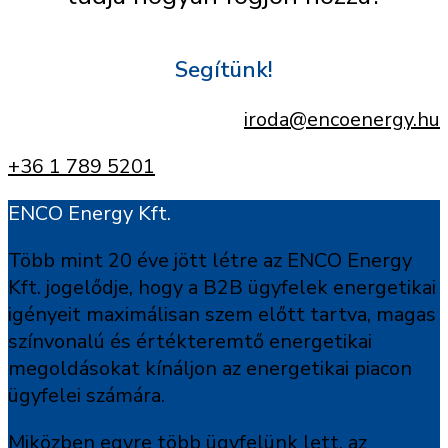
Segítünk!
iroda@encoenergy.hu
+36 1 789 5201
ENCO Energy Kft.
Több mint 20 éve jött létre az ENCO Energy
Kft. jogelődje, hogy a B2B ügyfelek energetikai
igényeit maximálisan szem előtt tartva, magas
színvonalú és értékteremtő energetikai
megoldásokat kínáljon az energetikai piacon
ügyfelei számára.
Miközben egyre több ügyfelünk lett, az