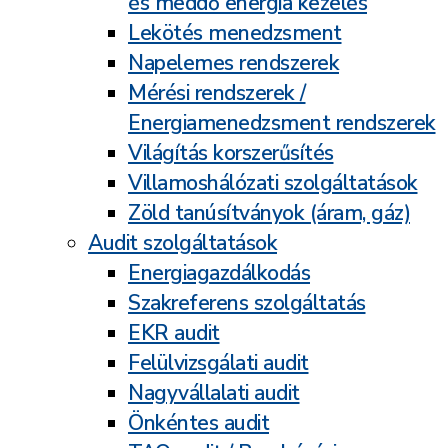
és meddő energia kezelés
Lekötés menedzsment
Napelemes rendszerek
Mérési rendszerek /
Energiamenedzsment rendszerek
Világítás korszerűsítés
Villamoshálózati szolgáltatások
Zöld tanúsítványok (áram, gáz)
Audit szolgáltatások
Energiagazdálkodás
Szakreferens szolgáltatás
EKR audit
Felülvizsgálati audit
Nagyvállalati audit
Önkéntes audit