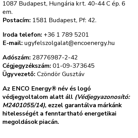
1087 Budapest, Hungária krt. 40-44 C ép. 6
em.
Postacím:
1581 Budapest, Pf: 42.
Iroda telefon:
+36 1 789 5201
E-mail:
ugyfelszolgalat@encoenergy.hu
Adószám:
28776987-2-42
Cégjegyzékszám:
01-09-373645
Ügyvezető:
Czöndör Gusztáv
Az ENCO Energy® név és logó
védjegyoltalom alatt áll
(Védjegyazonosító:
M2401055/14)
, ezzel garantálva márkánk
hitelességét a fenntartható energetikai
megoldások piacán.