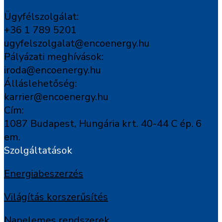
Ügyfélszolgálat:
+36 1 789 5201
ugyfelszolgalat@encoenergy.hu
Pályázati meghívások:
iroda@encoenergy.hu
Álláslehetőség:
karrier@encoenergy.hu
Cím:
1087 Budapest, Hungária krt. 40-44 C ép. 6
em.
Szolgáltatások
Energiabeszerzés
Világítás korszerűsítés
Napelemes rendszerek