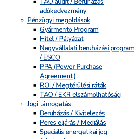
TAO audit / Beruházási
adókedvezmény
Pénzügyi megoldások
Gyármentő Program
Hitel / Pályázat
Nagyvállalati beruházási program
/ ESCO
PPA (Power Purchase
Agreement)
ROI / Megtérülési ráták
TAO / EKR elszámolhatóság
Jogi támogatás
Beruházás / Kivitelezés
Peres eljárás / Mediálás
Speciális energetikai jogi