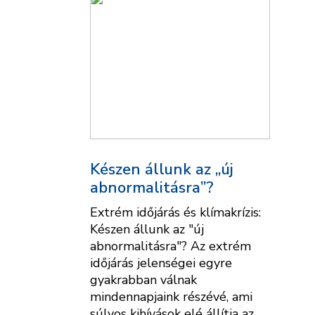
Készen állunk az „új
abnormalitásra”?
Extrém időjárás és klímakrízis:
Készen állunk az "új
abnormalitásra"? Az extrém
időjárás jelenségei egyre
gyakrabban válnak
mindennapjaink részévé, ami
súlyos kihívások elé állítja az