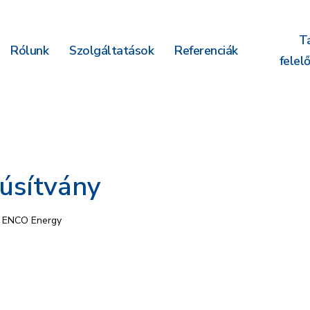
T
Rólunk
Szolgáltatások
Referenciák
felel
úsítvány
ENCO Energy