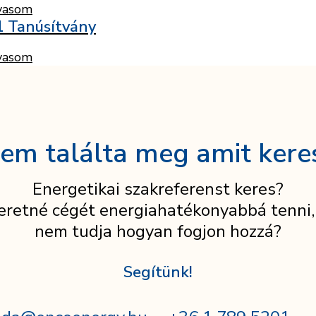
vasom
1 Tanúsítvány
vasom
em találta meg amit kere
Energetikai szakreferenst keres?
eretné cégét energiahatékonyabbá tenni,
nem tudja hogyan fogjon hozzá?
Segítünk!