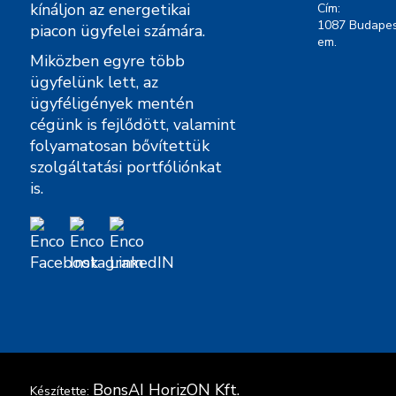
kínáljon az energetikai
Cím:
1087 Budapest
piacon ügyfelei számára.
em.
Miközben egyre több
ügyfelünk lett, az
ügyféligények mentén
cégünk is fejlődött, valamint
folyamatosan bővítettük
szolgáltatási portfóliónkat
is.
BonsAI HorizON Kft.
Készítette: