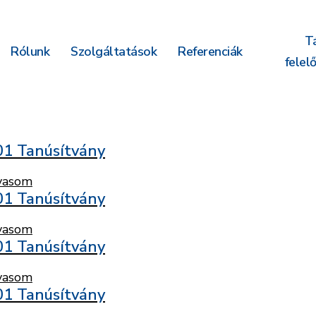
T
Rólunk
Szolgáltatások
Referenciák
felel
01 Tanúsítvány
vasom
01 Tanúsítvány
vasom
01 Tanúsítvány
vasom
01 Tanúsítvány