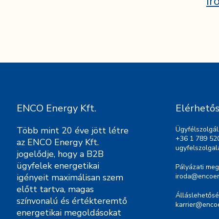
ir
ENCO Energy Kft.
Elérhető
Több mint 20 éve jött létre
Ügyfélszolgál
+36 1 789 52
az ENCO Energy Kft.
ugyfelszolga
jogelődje, hogy a B2B
ügyfelek energetikai
Pályázati meg
igényeit maximálisan szem
iroda@encoen
előtt tartva, magas
Álláslehetősé
színvonalú és értékteremtő
karrier@enco
energetikai megoldásokat