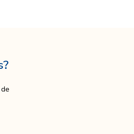
s?
 de