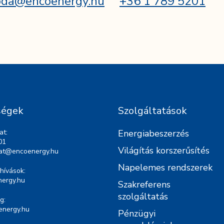
oda@encoenergy.hu
+36 1 789 5201
ségek
Szolgáltatások
at:
Energiabeszerzés
01
Világítás korszerűsítés
lat@encoenergy.hu
Napelemes rendszerek
hívások:
ergy.hu
Szakreferens
szolgáltatás
g:
energy.hu
Pénzügyi