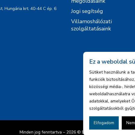
megoldásaink
, Hungária krt. 40-44 C ép. 6
Jogi segítség
Villamoshálózati
szolgáltatásaink
Ez a weboldal sü
Sütiket használunk a t
funkciók biztosításáho
közösségi média-, hird
weboldalhasználatra vo
adatokkal, amelyeket Ö
szolgáltatásokból gyűjt
Elfogadom
Nem
Minden jog fenntartva – 2026 © ENCO Energy Kft.