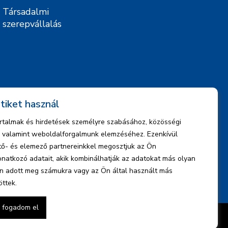
Társadalmi
szerepvállalás
tiket használ
artalmak és hirdetések személyre szabásához, közösségi
z, valamint weboldalforgalmunk elemzéséhez. Ezenkívül
ető- és elemező partnereinkkel megosztjuk az Ön
natkozó adatait, akik kombinálhatják az adatokat más olyan
n adott meg számukra vagy az Ön által használt más
öttek.
 fogadom el
Cookie tájékoztató
Adatvédelmi nyilatkozat