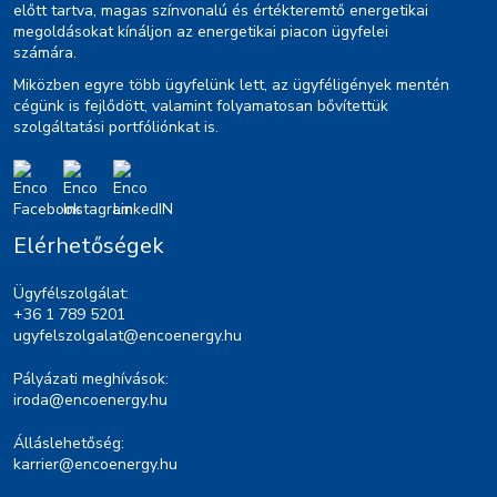
előtt tartva, magas színvonalú és értékteremtő energetikai
megoldásokat kínáljon az energetikai piacon ügyfelei
számára.
Miközben egyre több ügyfelünk lett, az ügyféligények mentén
cégünk is fejlődött, valamint folyamatosan bővítettük
szolgáltatási portfóliónkat is.
Elérhetőségek
Ügyfélszolgálat:
+36 1 789 5201
ugyfelszolgalat@encoenergy.hu
Pályázati meghívások:
iroda@encoenergy.hu
Álláslehetőség:
karrier@encoenergy.hu