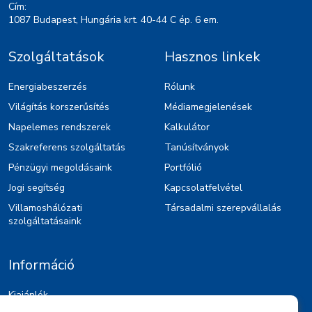
Cím:
1087 Budapest, Hungária krt. 40-44 C ép. 6 em.
Szolgáltatások
Hasznos linkek
Energiabeszerzés
Rólunk
Világítás korszerűsítés
Médiamegjelenések
Napelemes rendszerek
Kalkulátor
Szakreferens szolgáltatás
Tanúsítványok
Pénzügyi megoldásaink
Portfólió
Jogi segítség
Kapcsolatfelvétel
Villamoshálózati
Társadalmi szerepvállalás
szolgáltatásaink
Információ
Kiajánlók