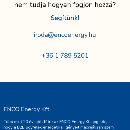
nem tudja hogyan fogjon hozzá?
Segítünk!
iroda@encoenergy.hu
+36 1 789 5201
ENCO Energy Kft.
Több mint 20 éve jött létre az ENCO Energy Kft. jogelődje,
hogy a B2B ügyfelek energetikai igényeit maximálisan szem