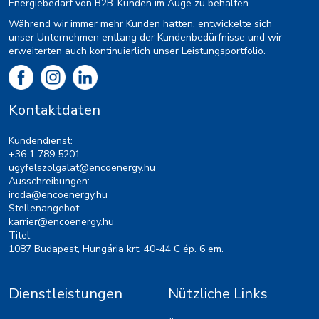
Energiebedarf von B2B-Kunden im Auge zu behalten.
Während wir immer mehr Kunden hatten, entwickelte sich
unser Unternehmen entlang der Kundenbedürfnisse und wir
erweiterten auch kontinuierlich unser Leistungsportfolio.
Kontaktdaten
Kundendienst:
+36 1 789 5201
ugyfelszolgalat@encoenergy.hu
Ausschreibungen:
iroda@encoenergy.hu
Stellenangebot:
karrier@encoenergy.hu
Titel:
1087 Budapest, Hungária krt. 40-44 C ép. 6 em.
Dienstleistungen
Nützliche Links