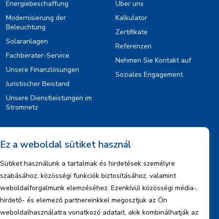
Energiebeschaffung
Über uns
Modernisierung der
Kalkulator
Beleuchtung
Zertifikate
Solaranlagen
Referenzen
Fachberater-Service
Nehmen Sie Kontakt auf
Unsere Finanzlösungen
Soziales Engagement
Juristischer Beistand
Unsere Dienstleistungen im
Stromnetz
Information
Ez a weboldal sütiket használ
Rechtlicher Hinweis
Sütiket használunk a tartalmak és hirdetések személyre
Urheberrechte
szabásához, közösségi funkciók biztosításához, valamint
Informationen zum Datenmanagement
weboldalforgalmunk elemzéséhez. Ezenkívül közösségi média-,
hirdető- és elemező partnereinkkel megosztjuk az Ön
Firmeninformationen
weboldalhasználatra vonatkozó adatait, akik kombinálhatják az
Berichte