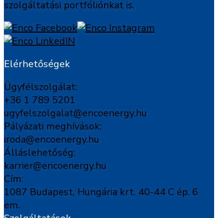
szolgáltatási portfóliónkat is.
Elérhetőségek
Ügyfélszolgálat:
+36 1 789 5201
ugyfelszolgalat@encoenergy.hu
Pályázati meghívások:
iroda@encoenergy.hu
Álláslehetőség:
karrier@encoenergy.hu
Cím:
1087 Budapest, Hungária krt. 40-44 C ép. 6
em.