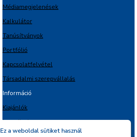
Médiamegjelenések
Kalkulátor
Tanúsítványok
Portfólió
Kapcsolatfelvétel
Társadalmi szerepvállalás
Információ
Kiajánlók
Jognyilatkozat
Ez a weboldal sütiket használ
Szerzői jogok