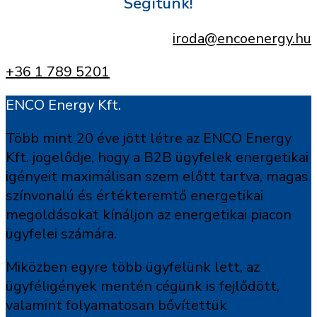
Segítünk!
iroda@encoenergy.hu
+36 1 789 5201
ENCO Energy Kft.
Több mint 20 éve jött létre az ENCO Energy
Kft. jogelődje, hogy a B2B ügyfelek energetikai
igényeit maximálisan szem előtt tartva, magas
színvonalú és értékteremtő energetikai
megoldásokat kínáljon az energetikai piacon
ügyfelei számára.
Miközben egyre több ügyfelünk lett, az
ügyféligények mentén cégünk is fejlődött,
valamint folyamatosan bővítettük