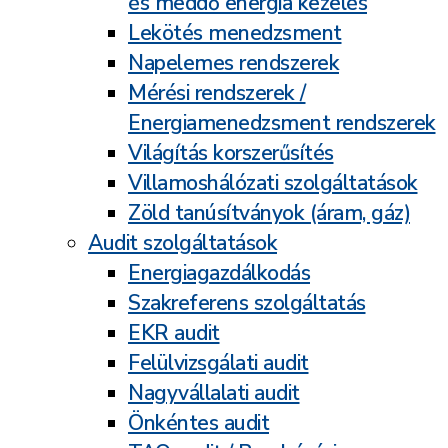
és meddő energia kezelés
Lekötés menedzsment
Napelemes rendszerek
Mérési rendszerek /
Energiamenedzsment rendszerek
Világítás korszerűsítés
Villamoshálózati szolgáltatások
Zöld tanúsítványok (áram, gáz)
Audit szolgáltatások
Energiagazdálkodás
Szakreferens szolgáltatás
EKR audit
Felülvizsgálati audit
Nagyvállalati audit
Önkéntes audit