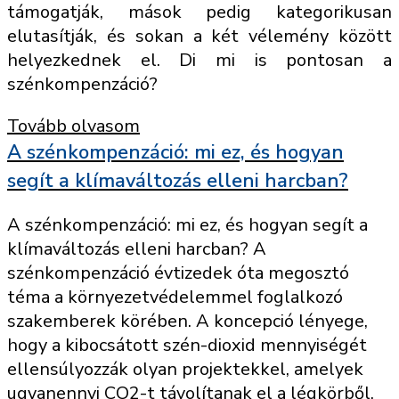
támogatják, mások pedig kategorikusan
elutasítják, és sokan a két vélemény között
helyezkednek el. Di mi is pontosan a
szénkompenzáció?
Tovább olvasom
A szénkompenzáció: mi ez, és hogyan
segít a klímaváltozás elleni harcban?
A szénkompenzáció: mi ez, és hogyan segít a
klímaváltozás elleni harcban? A
szénkompenzáció évtizedek óta megosztó
téma a környezetvédelemmel foglalkozó
szakemberek körében. A koncepció lényege,
hogy a kibocsátott szén-dioxid mennyiségét
ellensúlyozzák olyan projektekkel, amelyek
ugyanennyi CO2-t távolítanak el a légkörből.