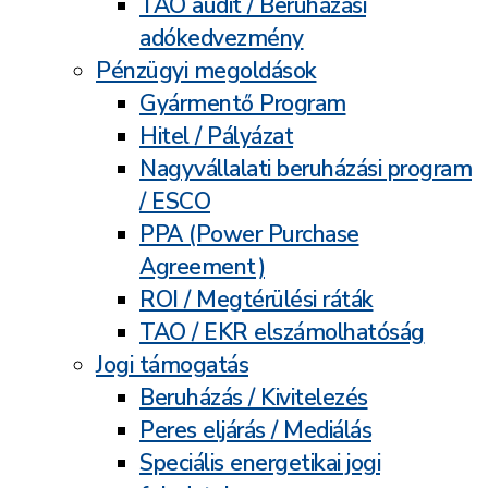
TAO audit / Beruházási
adókedvezmény
Pénzügyi megoldások
Gyármentő Program
Hitel / Pályázat
Nagyvállalati beruházási program
/ ESCO
PPA (Power Purchase
Agreement)
ROI / Megtérülési ráták
TAO / EKR elszámolhatóság
Jogi támogatás
Beruházás / Kivitelezés
Peres eljárás / Mediálás
Speciális energetikai jogi