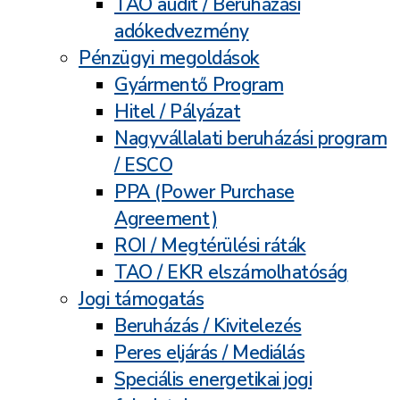
TAO audit / Beruházási
adókedvezmény
Pénzügyi megoldások
Gyármentő Program
Hitel / Pályázat
Nagyvállalati beruházási program
/ ESCO
PPA (Power Purchase
Agreement)
ROI / Megtérülési ráták
TAO / EKR elszámolhatóság
Jogi támogatás
Beruházás / Kivitelezés
Peres eljárás / Mediálás
Speciális energetikai jogi