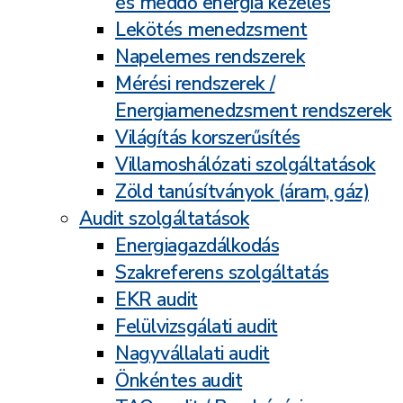
és meddő energia kezelés
Lekötés menedzsment
Napelemes rendszerek
Mérési rendszerek /
Energiamenedzsment rendszerek
Világítás korszerűsítés
Villamoshálózati szolgáltatások
Zöld tanúsítványok (áram, gáz)
Audit szolgáltatások
Energiagazdálkodás
Szakreferens szolgáltatás
EKR audit
Felülvizsgálati audit
Nagyvállalati audit
Önkéntes audit