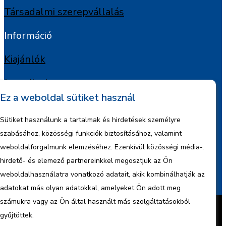
Társadalmi szerepvállalás
Információ
Kiajánlók
Jognyilatkozat
Ez a weboldal sütiket használ
Szerzői jogok
Sütiket használunk a tartalmak és hirdetések személyre
Adatkezelési tájékoztató
szabásához, közösségi funkciók biztosításához, valamint
weboldalforgalmunk elemzéséhez. Ezenkívül közösségi média-,
Céginformáció
hirdető- és elemező partnereinkkel megosztjuk az Ön
weboldalhasználatra vonatkozó adatait, akik kombinálhatják az
Jelentések
adatokat más olyan adatokkal, amelyeket Ön adott meg
Készítette:
BonsAI HorizON Kft.
számukra vagy az Ön által használt más szolgáltatásokból
Minden jog fenntartva – 2026 © ENCO
gyűjtöttek.