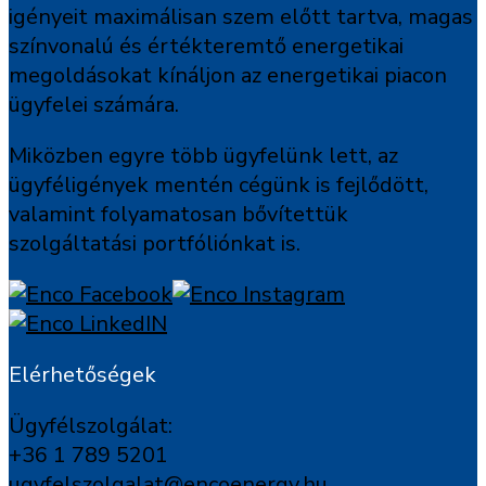
igényeit maximálisan szem előtt tartva, magas
színvonalú és értékteremtő energetikai
megoldásokat kínáljon az energetikai piacon
ügyfelei számára.
Miközben egyre több ügyfelünk lett, az
ügyféligények mentén cégünk is fejlődött,
valamint folyamatosan bővítettük
szolgáltatási portfóliónkat is.
Elérhetőségek
Ügyfélszolgálat:
+36 1 789 5201
ugyfelszolgalat@encoenergy.hu