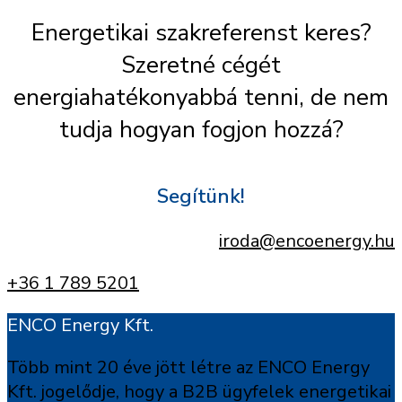
Energetikai szakreferenst keres?
Szeretné cégét
energiahatékonyabbá tenni, de nem
tudja hogyan fogjon hozzá?
Segítünk!
iroda@encoenergy.hu
+36 1 789 5201
ENCO Energy Kft.
Több mint 20 éve jött létre az ENCO Energy
Kft. jogelődje, hogy a B2B ügyfelek energetikai