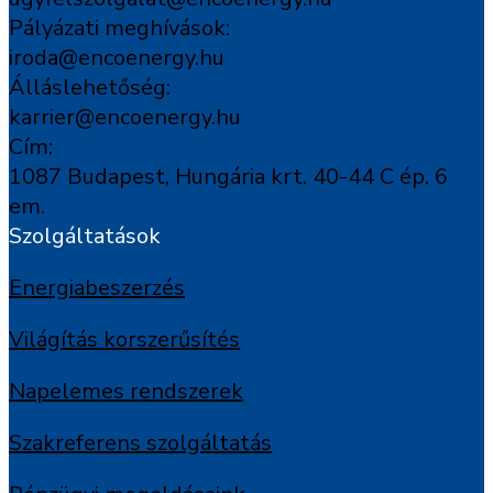
Pályázati meghívások:
iroda@encoenergy.hu
Álláslehetőség:
karrier@encoenergy.hu
Cím:
1087 Budapest, Hungária krt. 40-44 C ép. 6
em.
Szolgáltatások
Energiabeszerzés
Világítás korszerűsítés
Napelemes rendszerek
Szakreferens szolgáltatás