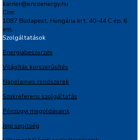
karrier@encoenergy.hu
Cím:
1087 Budapest, Hungária krt. 40-44 C ép. 6
em.
Szolgáltatások
Energiabeszerzés
Világítás korszerűsítés
Napelemes rendszerek
Szakreferens szolgáltatás
Pénzügyi megoldásaink
Jogi segítség