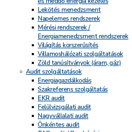
és meddő energia kezelés
Lekötés menedzsment
Napelemes rendszerek
Mérési rendszerek /
Energiamenedzsment rendszerek
Világítás korszerűsítés
Villamoshálózati szolgáltatások
Zöld tanúsítványok (áram, gáz)
Audit szolgáltatások
Energiagazdálkodás
Szakreferens szolgáltatás
EKR audit
Felülvizsgálati audit
Nagyvállalati audit
Önkéntes audit