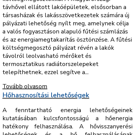
távhővel ellátott lakóépületek, elsősorban a
társasházak és lakásszövetkezetek számára új
pályázati lehetőség nyílt meg, amelynek célja
a valós fogyasztáson alapuló fűtési számlázás
és az energiamegtakarítás ösztönzése. A fűtési
költségmegosztó pályázat révén a lakók
távolról leolvasható mérőket és
termosztatikus radiátorszelepeket
telepíthetnek, ezzel segítve a...
Tovább olvasom
Hőhasznosítási lehetőségek
A fenntartható energia lehetőségeinek
kutatásában kulcsfontosságú a hőenergia
hatékony felhasználása. A hővisszanyerési
lehetőségek és a hő felhasználásának