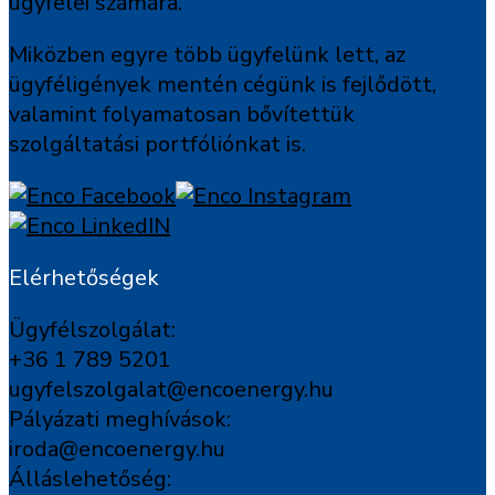
ügyfelei számára.
Miközben egyre több ügyfelünk lett, az
ügyféligények mentén cégünk is fejlődött,
valamint folyamatosan bővítettük
szolgáltatási portfóliónkat is.
Elérhetőségek
Ügyfélszolgálat:
+36 1 789 5201
ugyfelszolgalat@encoenergy.hu
Pályázati meghívások:
iroda@encoenergy.hu
Álláslehetőség: