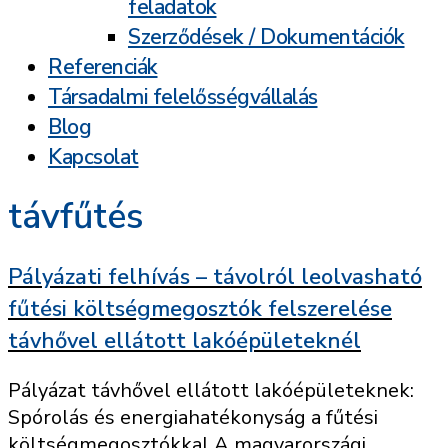
feladatok
Szerződések / Dokumentációk
Referenciák
Társadalmi felelősségvállalás
Blog
Kapcsolat
távfűtés
Pályázati felhívás – távolról leolvasható
fűtési költségmegosztók felszerelése
távhővel ellátott lakóépületeknél
Pályázat távhővel ellátott lakóépületeknek:
Spórolás és energiahatékonyság a fűtési
költségmegosztókkal A magyarországi