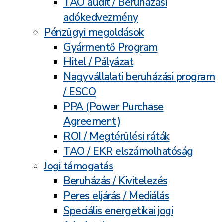
TAO audit / Beruházási
adókedvezmény
Pénzügyi megoldások
Gyármentő Program
Hitel / Pályázat
Nagyvállalati beruházási program
/ ESCO
PPA (Power Purchase
Agreement)
ROI / Megtérülési ráták
TAO / EKR elszámolhatóság
Jogi támogatás
Beruházás / Kivitelezés
Peres eljárás / Mediálás
Speciális energetikai jogi