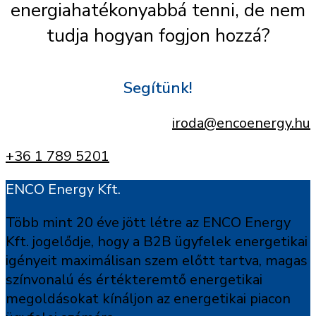
energiahatékonyabbá tenni, de nem
tudja hogyan fogjon hozzá?
Segítünk!
iroda@encoenergy.hu
+36 1 789 5201
ENCO Energy Kft.
Több mint 20 éve jött létre az ENCO Energy
Kft. jogelődje, hogy a B2B ügyfelek energetikai
igényeit maximálisan szem előtt tartva, magas
színvonalú és értékteremtő energetikai
megoldásokat kínáljon az energetikai piacon