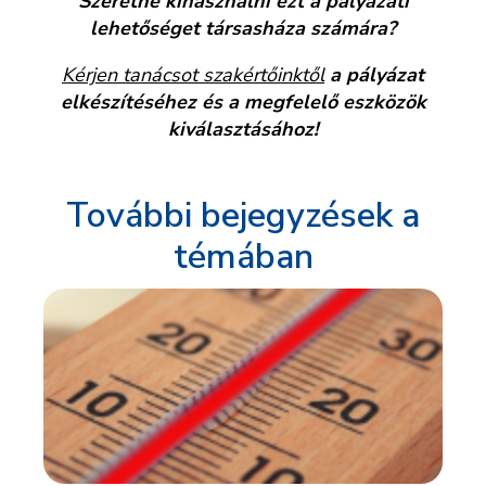
Szeretné kihasználni ezt a pályázati
lehetőséget társasháza számára?
Kérjen tanácsot szakértőinktől
a pályázat
elkészítéséhez és a megfelelő eszközök
kiválasztásához!
További bejegyzések a
témában