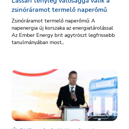
Lassan tényleg valósággá válik a
zsinóráramot termelő naperőmű
Zsinóráramot termelő naperőmű: A
napenergia új korszaka az energiatárolással
Az Ember Energy brit agytröszt legfrissebb
tanulmányában most...