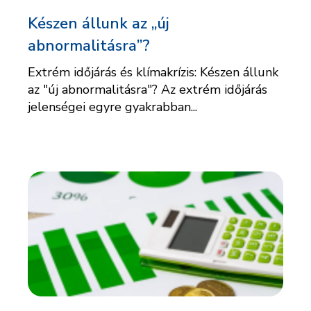
Készen állunk az „új
abnormalitásra”?
Extrém időjárás és klímakrízis: Készen állunk
az "új abnormalitásra"? Az extrém időjárás
jelenségei egyre gyakrabban...