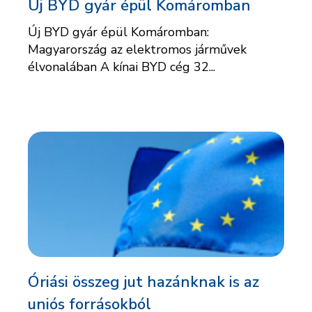
Új BYD gyár épül Komáromban
Új BYD gyár épül Komáromban:
Magyarország az elektromos járművek
élvonalában A kínai BYD cég 32...
Óriási összeg jut hazánknak is az
uniós forrásokból