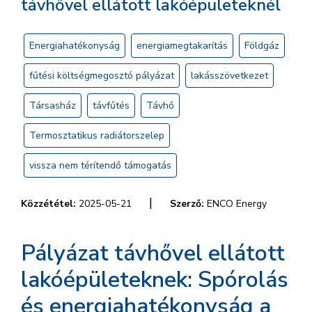
távhővel ellátott lakóépületeknél
Energiahatékonyság
energiamegtakarítás
Földgáz
fűtési költségmegosztó pályázat
lakásszövetkezet
Társasház
távfűtés
Távhő
Termosztatikus radiátorszelep
vissza nem térítendő támogatás
|
Közzététel:
2025-05-21
Szerző:
ENCO Energy
Pályázat távhővel ellátott
lakóépületeknek: Spórolás
és energiahatékonyság a