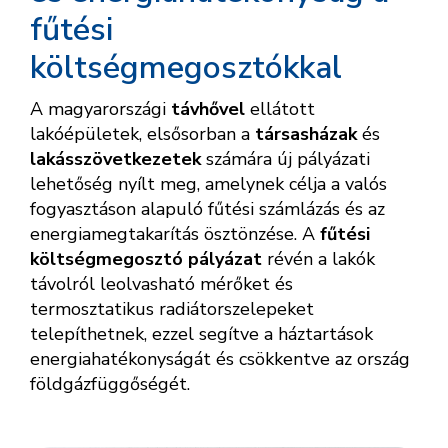
fűtési
költségmegosztókkal
A magyarországi
távhővel
ellátott
lakóépületek, elsősorban a
társasházak
és
lakásszövetkezetek
számára új pályázati
lehetőség nyílt meg, amelynek célja a valós
fogyasztáson alapuló fűtési számlázás és az
energiamegtakarítás ösztönzése. A
fűtési
költségmegosztó pályázat
révén a lakók
távolról leolvasható mérőket és
termosztatikus radiátorszelepeket
telepíthetnek, ezzel segítve a háztartások
energiahatékonyságát és csökkentve az ország
földgázfüggőségét.