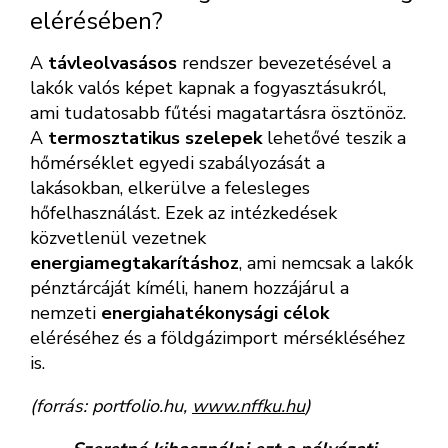
elérésében?
A
távleolvasásos
rendszer bevezetésével a
lakók valós képet kapnak a fogyasztásukról,
ami tudatosabb fűtési magatartásra ösztönöz.
A
termosztatikus szelepek
lehetővé teszik a
hőmérséklet egyedi szabályozását a
lakásokban, elkerülve a felesleges
hőfelhasználást. Ezek az intézkedések
közvetlenül vezetnek
energiamegtakarításhoz
, ami nemcsak a lakók
pénztárcáját kíméli, hanem hozzájárul a
nemzeti
energiahatékonysági célok
eléréséhez és a földgázimport mérsékléséhez
is.
(forrás: portfolio.hu,
www.nffku.hu
)