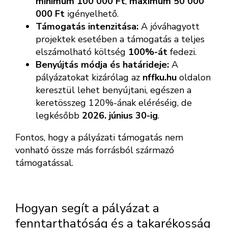
minimum 100 000 Ft
,
maximum 50 000
000 Ft
igényelhető.
Támogatás intenzitása:
A jóváhagyott
projektek esetében a támogatás a teljes
elszámolható költség
100%-át
fedezi.
Benyújtás módja és határideje:
A
pályázatokat kizárólag az
nffku.hu
oldalon
keresztül lehet benyújtani, egészen a
keretösszeg 120%-ának eléréséig, de
legkésőbb
2026. június 30-ig
.
Fontos, hogy a pályázati támogatás nem
vonható össze más forrásból származó
támogatással.
Hogyan segít a pályázat a
fenntarthatóság és a takarékosság