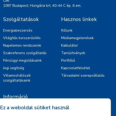
Cím:
1087 Budapest, Hungária krt. 40-44 C ép. 6 em.
Szolgáltatások
Hasznos linkek
Energiabeszerzés
Rólunk
Világítás korszerűsítés
Médiamegjelenések
Napelemes rendszerek
Kalkulátor
Szakreferens szolgáltatás
Tanúsítványok
Pénzügyi megoldásaink
Portfólió
Jogi segítség
Kapcsolatfelvétel
Villamoshálózati
Társadalmi szerepvállalás
szolgáltatásaink
Információ
Ez a weboldal sütiket használ
Kiajánlók
Jognyilatkozat