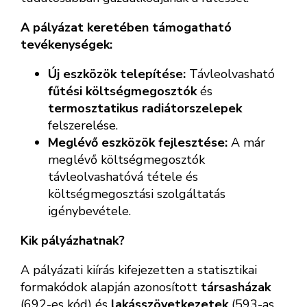
A pályázat keretében támogatható
tevékenységek:
Új eszközök telepítése:
Távleolvasható
fűtési költségmegosztók
és
termosztatikus radiátorszelepek
felszerelése.
Meglévő eszközök fejlesztése:
A már
meglévő költségmegosztók
távleolvashatóvá tétele és
költségmegosztási szolgáltatás
igénybevétele.
Kik pályázhatnak?
A pályázati kiírás kifejezetten a statisztikai
formakódok alapján azonosított
társasházak
(692-es kód) és
lakásszövetkezetek
(593-as