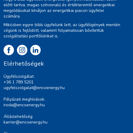
előtt tartva, magas színvonalú és értékteremtő energetikai
megoldásokat kínáljon az energetikai piacon ügyfelei
számára.
Miközben egyre több ügyfelünk lett, az ügyféligények mentén
cégünk is fejlődött, valamint folyamatosan bővítettük
szolgáltatási portfóliónkat is.
Elérhetőségek
Ügyfélszolgálat:
+36 1 789 5201
ugyfelszolgalat@encoenergy.hu
Pályázati meghívások:
iroda@encoenergy.hu
Álláslehetőség:
karrier@encoenergy.hu