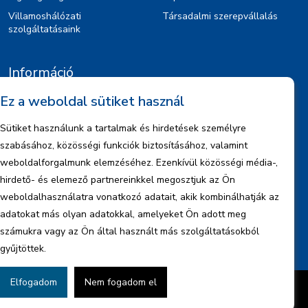
Villamoshálózati
Társadalmi szerepvállalás
szolgáltatásaink
Információ
Ez a weboldal sütiket használ
Kiajánlók
Jognyilatkozat
Sütiket használunk a tartalmak és hirdetések személyre
Szerzői jogok
szabásához, közösségi funkciók biztosításához, valamint
Adatkezelési tájékoztató
weboldalforgalmunk elemzéséhez. Ezenkívül közösségi média-,
hirdető- és elemező partnereinkkel megosztjuk az Ön
Céginformáció
weboldalhasználatra vonatkozó adatait, akik kombinálhatják az
Jelentések
adatokat más olyan adatokkal, amelyeket Ön adott meg
számukra vagy az Ön által használt más szolgáltatásokból
gyűjtöttek.
Elfogadom
Nem fogadom el
Készítette:
BonsAI HorizON Kft.