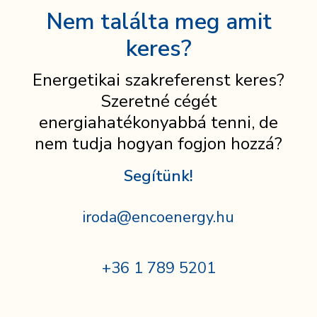
Nem találta meg amit
keres?
Energetikai szakreferenst keres?
Szeretné cégét
energiahatékonyabbá tenni, de
nem tudja hogyan fogjon hozzá?
Segítünk!
iroda@encoenergy.hu
+36 1 789 5201