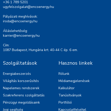
+36 1 789 5201
ugyfelszolgalat@encoenergy.hu
Pályázati meghívások:
iroda@encoenergy.hu
Álláslehetőség:
karrier@encoenergy.hu
Cím:
1087 Budapest, Hungária krt. 40-44 C ép. 6 em.
Szolgáltatások
Hasznos linkek
Energiabeszerzés
Rólunk
Világítás korszerűsítés
Médiamegjelenések
Napelemes rendszerek
Kalkulátor
Szakreferens szolgáltatás
Tanúsítványok
Pénzügyi megoldásaink
Portfólió
Jogi segítség
Kapcsolatfelvétel