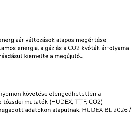
 energiaár változások alapos megértése
llamos energia, a gáz és a CO2 kvóták árfolyama
ráadásul kiemelte a megújuló...
ok nyomon követése elengedhetetlen a
bb tőzsdei mutatók (HUDEX, TTF, CO2)
n megadott adatokon alapulnak. HUDEX BL 2026 /