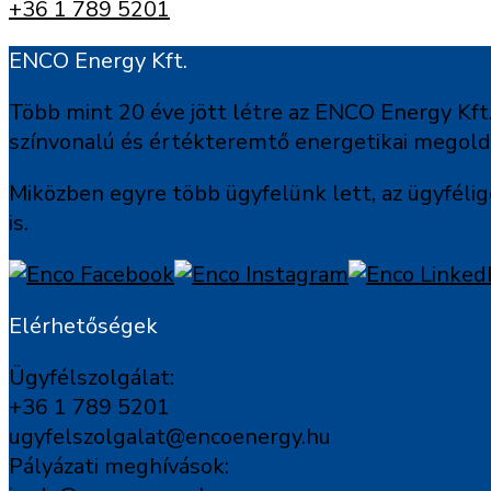
+36 1 789 5201
ENCO Energy Kft.
Több mint 20 éve jött létre az ENCO Energy Kft.
színvonalú és értékteremtő energetikai megoldás
Miközben egyre több ügyfelünk lett, az ügyfélig
is.
Elérhetőségek
Ügyfélszolgálat:
+36 1 789 5201
ugyfelszolgalat@encoenergy.hu
Pályázati meghívások: