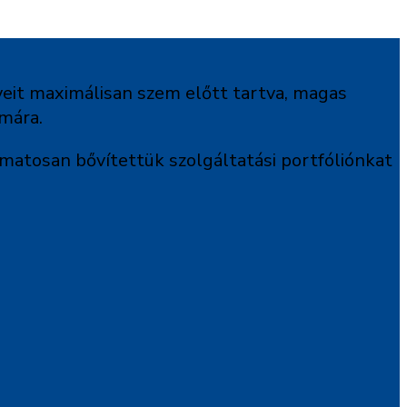
yeit maximálisan szem előtt tartva, magas
ámára.
amatosan bővítettük szolgáltatási portfóliónkat