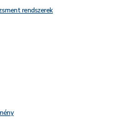
dzsment rendszerek
zmény