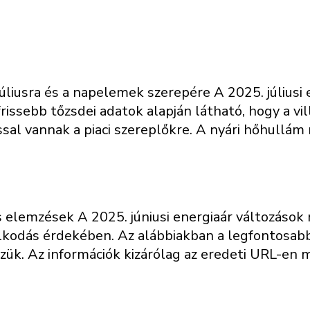
úliusra és a napelemek szerepére A 2025. júliusi
rissebb tőzsdei adatok alapján látható, hogy a vi
al vannak a piaci szereplőkre. A nyári hőhullám 
 és elemzések A 2025. júniusi energiaár változás
lkodás érdekében. Az alábbiakban a legfontosa
zzük. Az információk kizárólag az eredeti URL-e