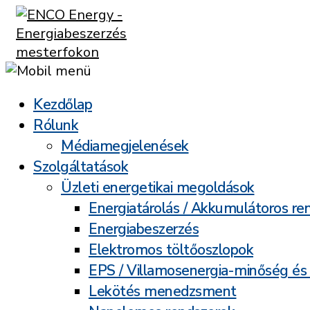
Kezdőlap
Rólunk
Médiamegjelenések
Szolgáltatások
Üzleti energetikai megoldások
Energiatárolás / Akkumulátoros re
Energiabeszerzés
Elektromos töltőoszlopok
EPS / Villamosenergia-minőség és
Lekötés menedzsment