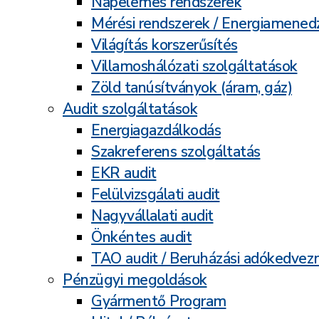
Napelemes rendszerek
Mérési rendszerek / Energiamene
Világítás korszerűsítés
Villamoshálózati szolgáltatások
Zöld tanúsítványok (áram, gáz)
Audit szolgáltatások
Energiagazdálkodás
Szakreferens szolgáltatás
EKR audit
Felülvizsgálati audit
Nagyvállalati audit
Önkéntes audit
TAO audit / Beruházási adókedve
Pénzügyi megoldások
Gyármentő Program