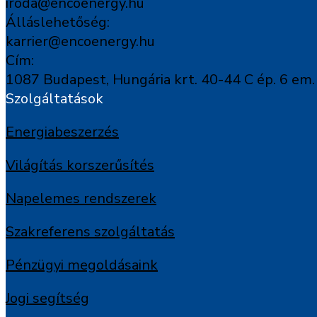
iroda@encoenergy.hu
Álláslehetőség:
karrier@encoenergy.hu
Cím:
1087 Budapest, Hungária krt. 40-44 C ép. 6 em.
Szolgáltatások
Energiabeszerzés
Világítás korszerűsítés
Napelemes rendszerek
Szakreferens szolgáltatás
Pénzügyi megoldásaink
Jogi segítség