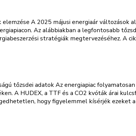
ek elemzése A 2025 májusi energiaár változások
ergiapiacon. Az alábbiakban a legfontosabb tőz
rgiabeszerzési stratégiák megtervezéséhez. A ci
ágú tőzsdei adatok Az energiapiac folyamatosan vál
ken. A HUDEX, a TTF és a CO2 kvóták árai kulcs
gedhetetlen, hogy figyelemmel kísérjék ezeket a 