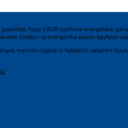
 jogelődje, hogy a B2B ügyfelek energetikai igén
okat kínáljon az energetikai piacon ügyfelei sz
ények mentén cégünk is fejlődött, valamint foly