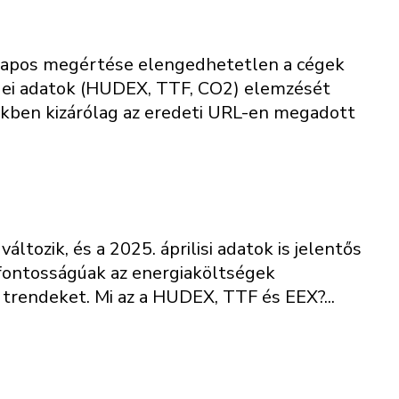
 alapos megértése elengedhetetlen a cégek
sdei adatok (HUDEX, TTF, CO2) elemzését
kkben kizárólag az eredeti URL-en megadott
tozik, és a 2025. áprilisi adatok is jelentős
fontosságúak az energiaköltségek
trendeket. Mi az a HUDEX, TTF és EEX?...