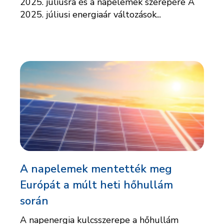
2025. júliusra és a napelemek szerepére A
2025. júliusi energiaár változások...
A napelemek mentették meg
Európát a múlt heti hőhullám
során
A napenergia kulcsszerepe a hőhullám