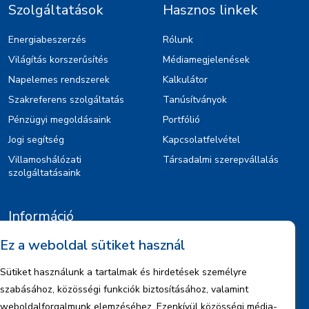
Szolgáltatások
Hasznos linkek
Energiabeszerzés
Rólunk
Világítás korszerűsítés
Médiamegjelenések
Napelemes rendszerek
Kalkulátor
Szakreferens szolgáltatás
Tanúsítványok
Pénzügyi megoldásaink
Portfólió
Jogi segítség
Kapcsolatfelvétel
Villamoshálózati
Társadalmi szerepvállalás
szolgáltatásaink
Információ
Ez a weboldal sütiket használ
Kiajánlók
Jognyilatkozat
Sütiket használunk a tartalmak és hirdetések személyre
Szerzői jogok
szabásához, közösségi funkciók biztosításához, valamint
Adatkezelési tájékoztató
weboldalforgalmunk elemzéséhez. Ezenkívül közösségi média-,