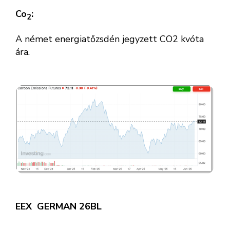
Co
:
2
A német energiatőzsdén jegyzett CO2 kvóta
ára.
EEX GERMAN 26BL