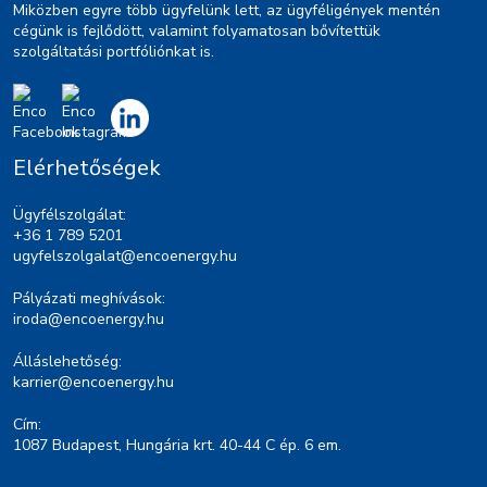
Miközben egyre több ügyfelünk lett, az ügyféligények mentén
cégünk is fejlődött, valamint folyamatosan bővítettük
szolgáltatási portfóliónkat is.
Elérhetőségek
Ügyfélszolgálat:
+36 1 789 5201
ugyfelszolgalat@encoenergy.hu
Pályázati meghívások:
iroda@encoenergy.hu
Álláslehetőség:
karrier@encoenergy.hu
Cím:
1087 Budapest, Hungária krt. 40-44 C ép. 6 em.