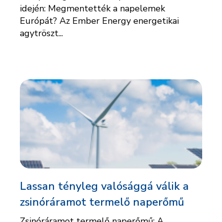
idején: Megmentették a napelemek
Európát? Az Ember Energy energetikai
agytröszt...
Lassan tényleg valósággá válik a
zsinóráramot termelő naperőmű
Zsinóráramot termelő naperőmű: A