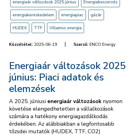
energiaár változások 2025 június
Energiabeszerzés
energiakereskedelem
energiapiac
gázár
HUDEX
TTF
Villamos energia
|
Közzététel:
2025-06-19
Szerző:
ENCO Energy
Energiaár változások 2025
június: Piaci adatok és
elemzések
A 2025. júniusi
energiaár változások
nyomon
követése elengedhetetlen a vállalkozások
számára a hatékony energiagazdálkodás
érdekében. Az alábbiakban a legfontosabb
tőzsdei mutatók (HUDEX, TTF, CO2)