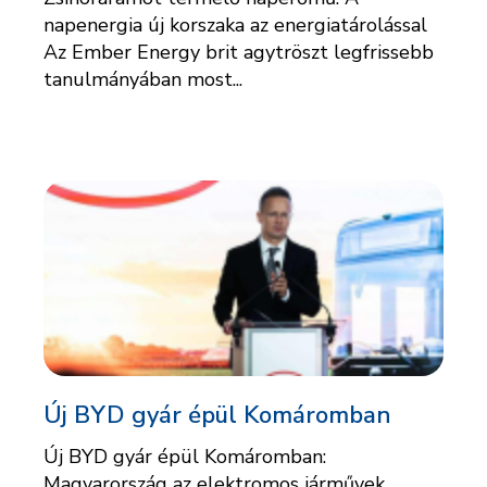
napenergia új korszaka az energiatárolással
Az Ember Energy brit agytröszt legfrissebb
tanulmányában most...
Új BYD gyár épül Komáromban
Új BYD gyár épül Komáromban:
Magyarország az elektromos járművek