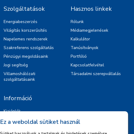
Szolgáltatások
Hasznos linkek
Energiabeszerzés
Rólunk
Világítás korszerűsítés
Médiamegjelenések
Napelemes rendszerek
Kalkulátor
Szakreferens szolgáltatás
Tanúsítványok
Pénzügyi megoldásaink
Portfólió
Jogi segítség
Kapcsolatfelvétel
Villamoshálózati
Társadalmi szerepvállalás
szolgáltatásaink
Információ
Kiajánlók
Jognyilatkozat
Ez a weboldal sütiket használ
Szerzői jogok
Sütiket használunk a tartalmak és hirdetések személyre