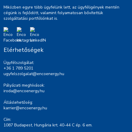
Miközben egyre több ügyfelünk lett, az ügyféligények mentén
cégünk is fejlődött, valamint folyamatosan bővítettük
szolgáltatási portfóliónkat is.
Elérhetőségek
Ügyfélszolgálat:
+36 1 789 5201
ugyfelszolgalat@encoenergy.hu
Pályázati meghívások:
iroda@encoenergy.hu
Álláslehetőség:
karrier@encoenergy.hu
Cím:
1087 Budapest, Hungária krt. 40-44 C ép. 6 em.