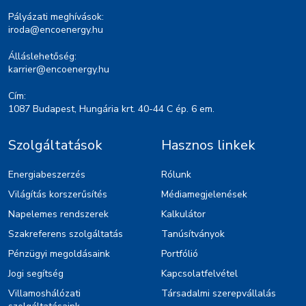
Pályázati meghívások:
iroda@encoenergy.hu
Álláslehetőség:
karrier@encoenergy.hu
Cím:
1087 Budapest, Hungária krt. 40-44 C ép. 6 em.
Szolgáltatások
Hasznos linkek
Energiabeszerzés
Rólunk
Világítás korszerűsítés
Médiamegjelenések
Napelemes rendszerek
Kalkulátor
Szakreferens szolgáltatás
Tanúsítványok
Pénzügyi megoldásaink
Portfólió
Jogi segítség
Kapcsolatfelvétel
Villamoshálózati
Társadalmi szerepvállalás