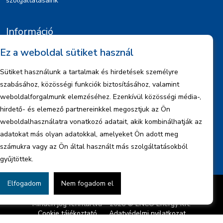
szolgáltatásaink
Információ
Ez a weboldal sütiket használ
Kiajánlók
Jognyilatkozat
Sütiket használunk a tartalmak és hirdetések személyre
Szerzői jogok
szabásához, közösségi funkciók biztosításához, valamint
Adatkezelési tájékoztató
weboldalforgalmunk elemzéséhez. Ezenkívül közösségi média-,
hirdető- és elemező partnereinkkel megosztjuk az Ön
Céginformáció
weboldalhasználatra vonatkozó adatait, akik kombinálhatják az
Jelentések
adatokat más olyan adatokkal, amelyeket Ön adott meg
számukra vagy az Ön által használt más szolgáltatásokból
gyűjtöttek.
Elfogadom
Nem fogadom el
Készítette:
BonsAI HorizON Kft.
Minden jog fenntartva – 2026 © ENCO Energy Kft.
Cookie tájékoztató
Adatvédelmi nyilatkozat