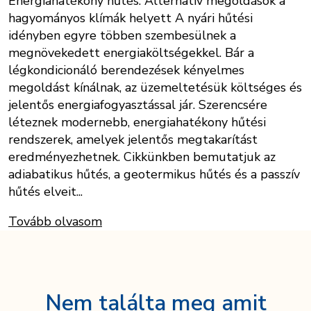
Energiahatékony hűtés: Alternatív megoldások a
hagyományos klímák helyett A nyári hűtési
idényben egyre többen szembesülnek a
megnövekedett energiaköltségekkel. Bár a
légkondicionáló berendezések kényelmes
megoldást kínálnak, az üzemeltetésük költséges és
jelentős energiafogyasztással jár. Szerencsére
léteznek modernebb, energiahatékony hűtési
rendszerek, amelyek jelentős megtakarítást
eredményezhetnek. Cikkünkben bemutatjuk az
adiabatikus hűtés, a geotermikus hűtés és a passzív
hűtés elveit...
Tovább olvasom
Nem találta meg amit