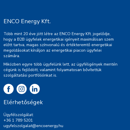
ENCO Energy Kft.
Több mint 20 éve jött létre az ENCO Energy Kft. jogelődje,
hogy a B2B ügyfelek energetikai igényeit maximálisan szem
előtt tartva, magas színvonalú és értékteremtő energetikai
megoldásokat kínáljon az energetikai piacon ügyfelei
számára.
Miközben egyre több ügyfelünk lett, az ügyféligények mentén
cégünk is fejlődött, valamint folyamatosan bővítettük
szolgáltatási portfóliónkat is.
Elérhetőségek
Ügyfélszolgálat:
+36 1 789 5201
ugyfelszolgalat@encoenergy.hu