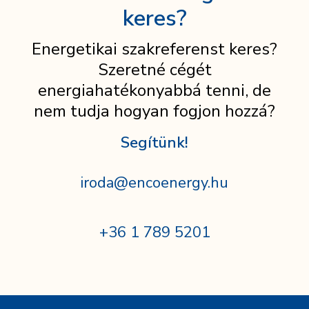
keres?
Energetikai szakreferenst keres?
Szeretné cégét
energiahatékonyabbá tenni, de
nem tudja hogyan fogjon hozzá?
Segítünk!
iroda@encoenergy.hu
+36 1 789 5201