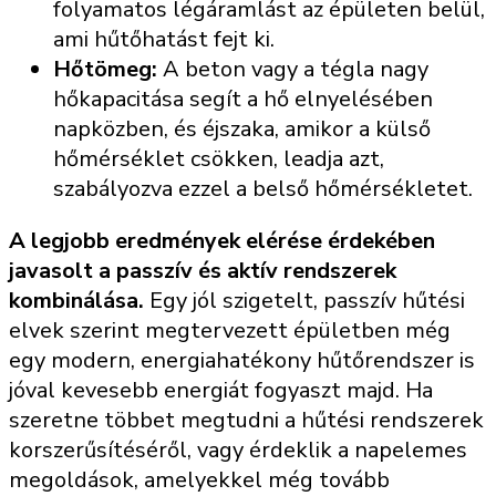
folyamatos légáramlást az épületen belül,
ami hűtőhatást fejt ki.
Hőtömeg:
A beton vagy a tégla nagy
hőkapacitása segít a hő elnyelésében
napközben, és éjszaka, amikor a külső
hőmérséklet csökken, leadja azt,
szabályozva ezzel a belső hőmérsékletet.
A legjobb eredmények elérése érdekében
javasolt a passzív és aktív rendszerek
kombinálása.
Egy jól szigetelt, passzív hűtési
elvek szerint megtervezett épületben még
egy modern, energiahatékony hűtőrendszer is
jóval kevesebb energiát fogyaszt majd. Ha
szeretne többet megtudni a hűtési rendszerek
korszerűsítéséről, vagy érdeklik a napelemes
megoldások, amelyekkel még tovább