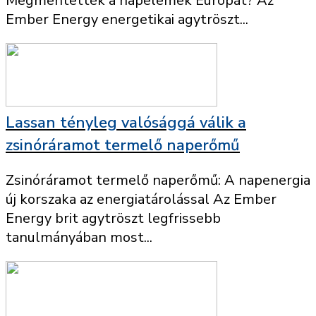
Megmentették a napelemek Európát? Az
Ember Energy energetikai agytröszt...
Lassan tényleg valósággá válik a
zsinóráramot termelő naperőmű
Zsinóráramot termelő naperőmű: A napenergia
új korszaka az energiatárolással Az Ember
Energy brit agytröszt legfrissebb
tanulmányában most...