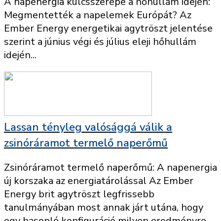
A napenergia kulcsszerepe a hőhullám idején:
Megmentették a napelemek Európát? Az
Ember Energy energetikai agytröszt jelentése
szerint a június végi és július eleji hőhullám
idején...
Lassan tényleg valósággá válik a
zsinóráramot termelő naperőmű
Zsinóráramot termelő naperőmű: A napenergia
új korszaka az energiatárolással Az Ember
Energy brit agytröszt legfrissebb
tanulmányában most annak járt utána, hogy
egy hasonló konfiguráció milyen eredményre