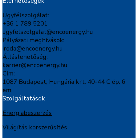
Elérhetőségek
Ügyfélszolgálat:
+36 1 789 5201
ugyfelszolgalat@encoenergy.hu
Pályázati meghívások:
iroda@encoenergy.hu
Álláslehetőség:
karrier@encoenergy.hu
Cím:
1087 Budapest, Hungária krt. 40-44 C ép. 6
em.
Szolgáltatások
Energiabeszerzés
Világítás korszerűsítés