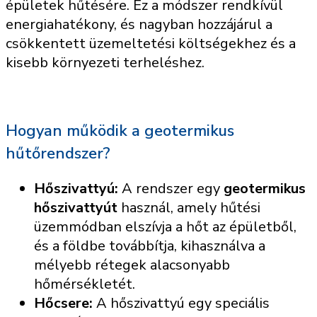
épületek hűtésére. Ez a módszer rendkívül
energiahatékony, és nagyban hozzájárul a
csökkentett üzemeltetési költségekhez és a
kisebb környezeti terheléshez.
Hogyan működik a geotermikus
hűtőrendszer?
Hőszivattyú:
A rendszer egy
geotermikus
hőszivattyút
használ, amely hűtési
üzemmódban elszívja a hőt az épületből,
és a földbe továbbítja, kihasználva a
mélyebb rétegek alacsonyabb
hőmérsékletét.
Hőcsere:
A hőszivattyú egy speciális