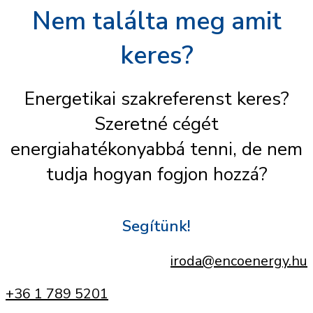
Nem találta meg amit
keres?
Energetikai szakreferenst keres?
Szeretné cégét
energiahatékonyabbá tenni, de nem
tudja hogyan fogjon hozzá?
Segítünk!
iroda@encoenergy.hu
+36 1 789 5201