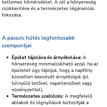
kellemes hőmérséklet. A cél a hőnyereség
csökkentése és a természetes légáramlás
fokozása.
A passzív hűtés legfontosabb
szempontjai:
Épület tájolása és árnyékolása:
A
hőnyereség minimalizálható azzal, ha az
épületet úgy tájoljuk, hogy a napfény
közvetlen beesését árnyékoljuk (pl.
túlnyúló tetővel, napellenzővel vagy
növényzettel).
Természetes szellőzés:
A megfelelő
ablakok és légnyílások biztosítják a