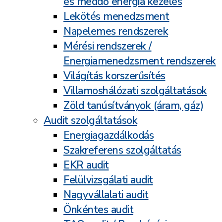
és meddő energia kezelés
Lekötés menedzsment
Napelemes rendszerek
Mérési rendszerek /
Energiamenedzsment rendszerek
Világítás korszerűsítés
Villamoshálózati szolgáltatások
Zöld tanúsítványok (áram, gáz)
Audit szolgáltatások
Energiagazdálkodás
Szakreferens szolgáltatás
EKR audit
Felülvizsgálati audit
Nagyvállalati audit
Önkéntes audit