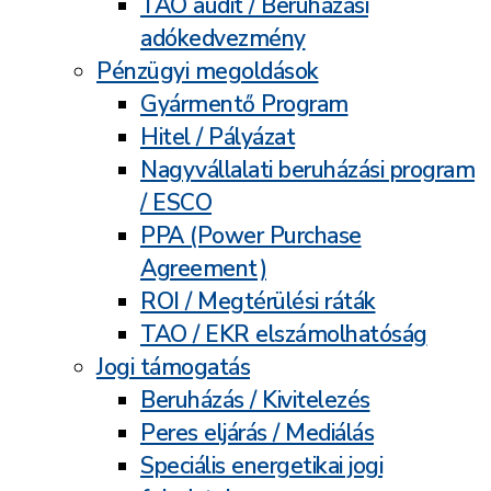
TAO audit / Beruházási
adókedvezmény
Pénzügyi megoldások
Gyármentő Program
Hitel / Pályázat
Nagyvállalati beruházási program
/ ESCO
PPA (Power Purchase
Agreement)
ROI / Megtérülési ráták
TAO / EKR elszámolhatóság
Jogi támogatás
Beruházás / Kivitelezés
Peres eljárás / Mediálás
Speciális energetikai jogi