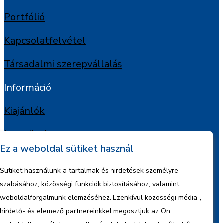
Portfólió
Kapcsolatfelvétel
Társadalmi szerepvállalás
Információ
Kiajánlók
Jognyilatkozat
Ez a weboldal sütiket használ
Szerzői jogok
Sütiket használunk a tartalmak és hirdetések személyre
Adatkezelési tájékoztató
szabásához, közösségi funkciók biztosításához, valamint
weboldalforgalmunk elemzéséhez. Ezenkívül közösségi média-,
Céginformáció
hirdető- és elemező partnereinkkel megosztjuk az Ön