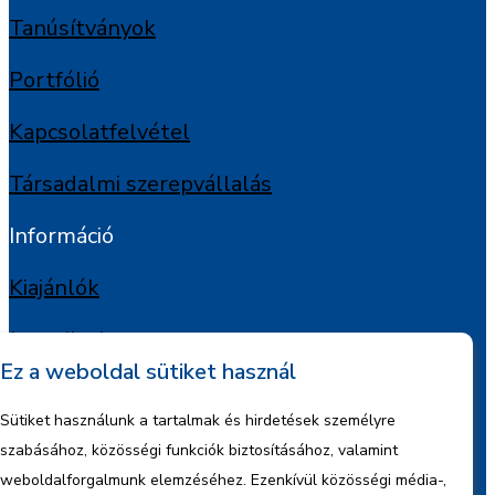
Tanúsítványok
Portfólió
Kapcsolatfelvétel
Társadalmi szerepvállalás
Információ
Kiajánlók
Jognyilatkozat
Ez a weboldal sütiket használ
Szerzői jogok
Sütiket használunk a tartalmak és hirdetések személyre
Adatkezelési tájékoztató
szabásához, közösségi funkciók biztosításához, valamint
weboldalforgalmunk elemzéséhez. Ezenkívül közösségi média-,