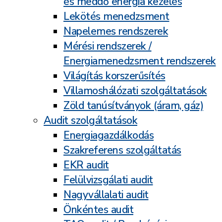
és meddő energia kezelés
Lekötés menedzsment
Napelemes rendszerek
Mérési rendszerek /
Energiamenedzsment rendszerek
Világítás korszerűsítés
Villamoshálózati szolgáltatások
Zöld tanúsítványok (áram, gáz)
Audit szolgáltatások
Energiagazdálkodás
Szakreferens szolgáltatás
EKR audit
Felülvizsgálati audit
Nagyvállalati audit
Önkéntes audit