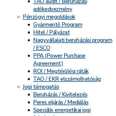
TAO audit / Beruházási
adókedvezmény
Pénzügyi megoldások
Gyármentő Program
Hitel / Pályázat
Nagyvállalati beruházási program
/ ESCO
PPA (Power Purchase
Agreement)
ROI / Megtérülési ráták
TAO / EKR elszámolhatóság
Jogi támogatás
Beruházás / Kivitelezés
Peres eljárás / Mediálás
Speciális energetikai jogi