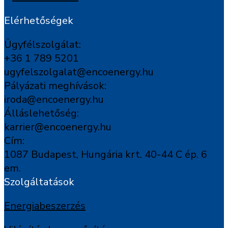
Elérhetőségek
Ügyfélszolgálat:
+36 1 789 5201
ugyfelszolgalat@encoenergy.hu
Pályázati meghívások:
iroda@encoenergy.hu
Álláslehetőség:
karrier@encoenergy.hu
Cím:
1087 Budapest, Hungária krt. 40-44 C ép. 6
em.
Szolgáltatások
Energiabeszerzés