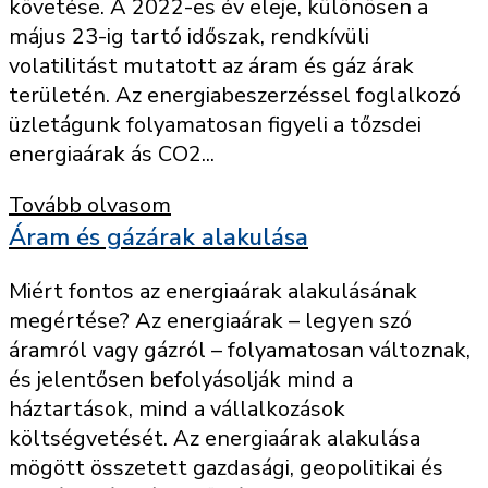
követése. A 2022-es év eleje, különösen a
május 23-ig tartó időszak, rendkívüli
volatilitást mutatott az áram és gáz árak
területén. Az energiabeszerzéssel foglalkozó
üzletágunk folyamatosan figyeli a tőzsdei
energiaárak ás CO2...
Tovább olvasom
Áram és gázárak alakulása
Miért fontos az energiaárak alakulásának
megértése? Az energiaárak – legyen szó
áramról vagy gázról – folyamatosan változnak,
és jelentősen befolyásolják mind a
háztartások, mind a vállalkozások
költségvetését. Az energiaárak alakulása
mögött összetett gazdasági, geopolitikai és