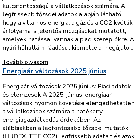
kulcsfontosságú a vállalkozások számára. A
legfrissebb tőzsdei adatok alapján látható,
hogy a villamos energia, a gáz és a CO2 kvóták
árfolyama is jelentős mozgásokat mutatott,
amelyek hatással vannak a piaci szereplőkre. A
nyári hőhullám ráadásul kiemelte a megújuló...
Tovább olvasom
Energiaár változások 2025 június
Energiaár változások 2025 június: Piaci adatok
és elemzések A 2025. júniusi energiaár
változások nyomon követése elengedhetetlen
a vállalkozások számára a hatékony
energiagazdálkodás érdekében. Az
alábbiakban a legfontosabb tőzsdei mutatók
(HUDEX, TTF, CO2) legfrissebb adatait és azok