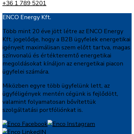
+36 1 789 5201
ENCO Energy Kft.
Több mint 20 éve jött létre az ENCO Energy
Kft. jogelődje, hogy a B2B ügyfelek energetikai
igényeit maximálisan szem előtt tartva, magas
színvonalú és értékteremtő energetikai
megoldásokat kínáljon az energetikai piacon
ügyfelei számára.
Miközben egyre több ügyfelünk lett, az
ügyféligények mentén cégünk is fejlődött,
valamint folyamatosan bővítettük
szolgáltatási portfóliónkat is.