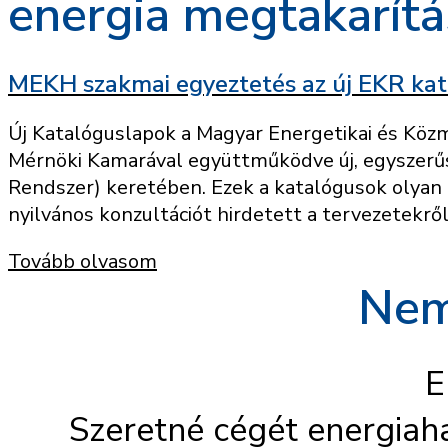
energia megtakarítá
MEKH szakmai egyeztetés az új EKR kat
Új Katalóguslapok a Magyar Energetikai és Köz
Mérnöki Kamarával együttműködve új, egyszerűs
Rendszer) keretében. Ezek a katalógusok olyan
nyilvános konzultációt hirdetett a tervezetekről
Tovább olvasom
Nem
E
Szeretné cégét energiah