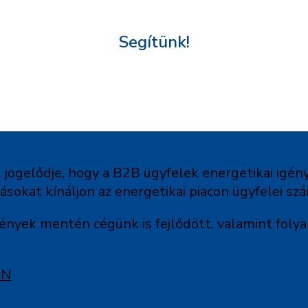
Segítünk!
 jogelődje, hogy a B2B ügyfelek energetikai igén
okat kínáljon az energetikai piacon ügyfelei sz
ények mentén cégünk is fejlődött, valamint foly