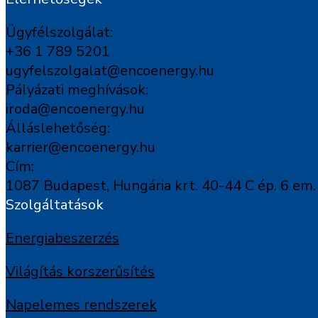
Ügyfélszolgálat:
+36 1 789 5201
ugyfelszolgalat@encoenergy.hu
Pályázati meghívások:
iroda@encoenergy.hu
Álláslehetőség:
karrier@encoenergy.hu
Cím:
1087 Budapest, Hungária krt. 40-44 C ép. 6 em.
Szolgáltatások
Energiabeszerzés
Világítás korszerűsítés
Napelemes rendszerek