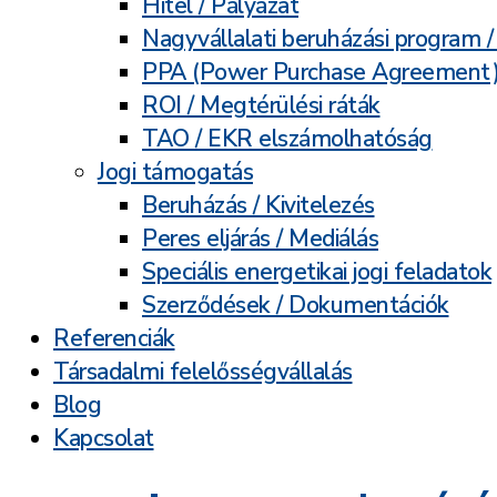
Hitel / Pályázat
Nagyvállalati beruházási program 
PPA (Power Purchase Agreement
ROI / Megtérülési ráták
TAO / EKR elszámolhatóság
Jogi támogatás
Beruházás / Kivitelezés
Peres eljárás / Mediálás
Speciális energetikai jogi feladatok
Szerződések / Dokumentációk
Referenciák
Társadalmi felelősségvállalás
Blog
Kapcsolat