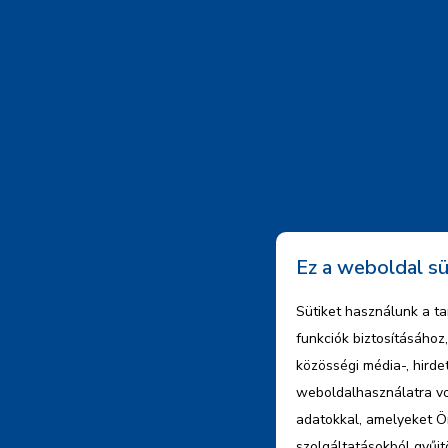
Ez a weboldal sü
Sütiket használunk a t
funkciók biztosításáho
közösségi média-, hird
weboldalhasználatra vo
adatokkal, amelyeket Ö
szolgáltatásokból gyűjt