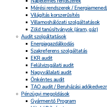
Napelemes rendszerek
Mérési rendszerek / Energiamene
Világítás korszerűsítés
Villamoshálózati szolgáltatások
Zöld tanúsítványok (áram, gáz)
Audit szolgáltatások
Energiagazdálkodás
Szakreferens szolgáltatás
EKR audit
Felülvizsgálati audit
Nagyvállalati audit
Önkéntes audit
TAO audit / Beruházási adókedve
Pénzügyi megoldások
Gyármentő Program