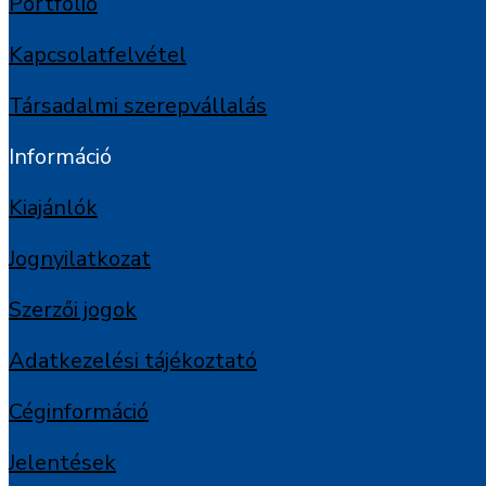
Portfólió
Kapcsolatfelvétel
Társadalmi szerepvállalás
Információ
Kiajánlók
Jognyilatkozat
Szerzői jogok
Adatkezelési tájékoztató
Céginformáció
Jelentések