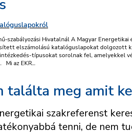
s
alóguslapokról
mű-szabályozási Hivatalnál A Magyar Energetikai
ített elszámolású katalóguslapokat dolgozott ki
 intézkedés-típusokat sorolnak fel, amelyekkel 
. Mi az EKR...
 találta meg amit ke
nergetikai szakreferenst kere
atékonyabbá tenni, de nem tu