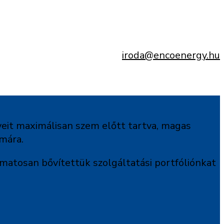
iroda@encoenergy.hu
yeit maximálisan szem előtt tartva, magas
ámára.
amatosan bővítettük szolgáltatási portfóliónkat