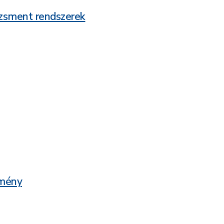
dzsment rendszerek
zmény