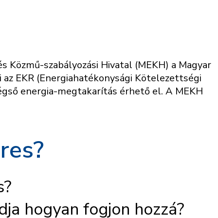
 és Közmű-szabályozási Hivatal (MEKH) a Magyar
 az EKR (Energiahatékonysági Kötelezettségi
végső energia-megtakarítás érhető el. A MEKH
res?
s?
dja hogyan fogjon hozzá?