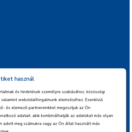
tiket használ
artalmak és hirdetések személyre szabásához, közösségi
z, valamint weboldalforgalmunk elemzéséhez. Ezenkívül
ető- és elemező partnereinkkel megosztjuk az Ön
natkozó adatait, akik kombinálhatják az adatokat más olyan
n adott meg számukra vagy az Ön által használt más
öttek.