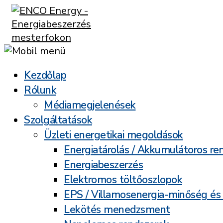
Kezdőlap
Rólunk
Médiamegjelenések
Szolgáltatások
Üzleti energetikai megoldások
Energiatárolás / Akkumulátoros re
Energiabeszerzés
Elektromos töltőoszlopok
EPS / Villamosenergia-minőség és
Lekötés menedzsment