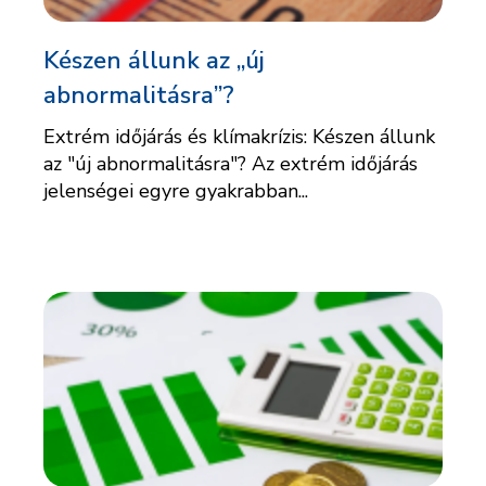
Készen állunk az „új
abnormalitásra”?
Extrém időjárás és klímakrízis: Készen állunk
az "új abnormalitásra"? Az extrém időjárás
jelenségei egyre gyakrabban...