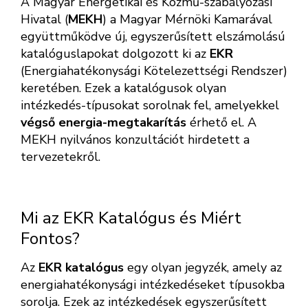
A Magyar Energetikai és Közmű-szabályozási
Hivatal (
MEKH
) a Magyar Mérnöki Kamarával
együttműködve új, egyszerűsített elszámolású
katalóguslapokat dolgozott ki az
EKR
(Energiahatékonysági Kötelezettségi Rendszer)
keretében. Ezek a katalógusok olyan
intézkedés-típusokat sorolnak fel, amelyekkel
végső energia-megtakarítás
érhető el. A
MEKH nyilvános konzultációt hirdetett a
tervezetekről.
Mi az EKR Katalógus és Miért
Fontos?
Az
EKR katalógus
egy olyan jegyzék, amely az
energiahatékonysági intézkedéseket típusokba
sorolja. Ezek az intézkedések egyszerűsített