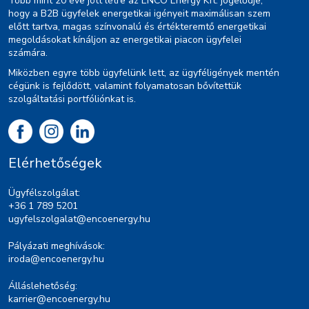
Több mint 20 éve jött létre az ENCO Energy Kft. jogelődje,
hogy a B2B ügyfelek energetikai igényeit maximálisan szem
előtt tartva, magas színvonalú és értékteremtő energetikai
megoldásokat kínáljon az energetikai piacon ügyfelei
számára.
Miközben egyre több ügyfelünk lett, az ügyféligények mentén
cégünk is fejlődött, valamint folyamatosan bővítettük
szolgáltatási portfóliónkat is.
Elérhetőségek
Ügyfélszolgálat:
+36 1 789 5201
ugyfelszolgalat@encoenergy.hu
Pályázati meghívások:
iroda@encoenergy.hu
Álláslehetőség:
karrier@encoenergy.hu