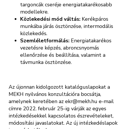
targoncák cseréje energiatakarékosabb
modellekre.
Közlekedési mód váltás:
Kerékpáros
munkába járás ösztönzése, intermodális
közlekedés.
Szemléletformálás:
Energiatakarékos
vezetésre képzés, abroncsnyomás
ellenőrzése és beállítása, valamint a
távmunka ösztönzése.
Az újonnan kidolgozott katalóguslapokat a
MEKH nyilvános konzultációra bocsátja,
amelynek keretében az ekr@mekh.hu e-mail
címre 2022. február 25-ig várják az egyes
intézkedésekkel kapcsolatos észrevételeket,
módosítási javaslatokat. Az új intézkedéslapok