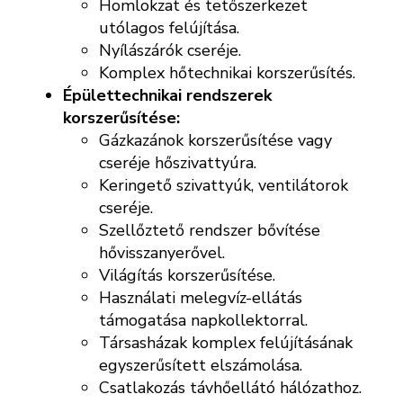
Homlokzat és tetőszerkezet
utólagos felújítása.
Nyílászárók cseréje.
Komplex hőtechnikai korszerűsítés.
Épülettechnikai rendszerek
korszerűsítése:
Gázkazánok korszerűsítése vagy
cseréje hőszivattyúra.
Keringető szivattyúk, ventilátorok
cseréje.
Szellőztető rendszer bővítése
hővisszanyerővel.
Világítás korszerűsítése.
Használati melegvíz-ellátás
támogatása napkollektorral.
Társasházak komplex felújításának
egyszerűsített elszámolása.
Csatlakozás távhőellátó hálózathoz.