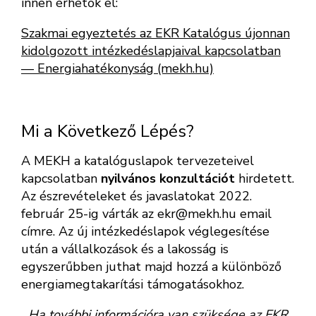
innen érhetők el:
Szakmai egyeztetés az EKR Katalógus újonnan
kidolgozott intézkedéslapjaival kapcsolatban
— Energiahatékonyság (mekh.hu)
Mi a Következő Lépés?
A MEKH a katalóguslapok tervezeteivel
kapcsolatban
nyilvános konzultációt
hirdetett.
Az észrevételeket és javaslatokat 2022.
február 25-ig várták az ekr@mekh.hu email
címre. Az új intézkedéslapok véglegesítése
után a vállalkozások és a lakosság is
egyszerűbben juthat majd hozzá a különböző
energiamegtakarítási támogatásokhoz.
Ha további információra van szüksége az EKR