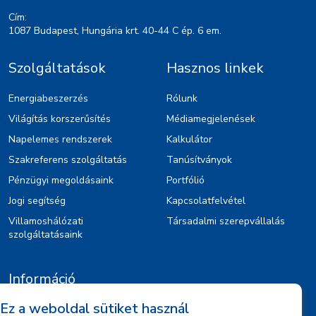
Cím:
1087 Budapest, Hungária krt. 40-44 C ép. 6 em.
Szolgáltatások
Hasznos linkek
Energiabeszerzés
Rólunk
Világítás korszerűsítés
Médiamegjelenések
Napelemes rendszerek
Kalkulátor
Szakreferens szolgáltatás
Tanúsítványok
Pénzügyi megoldásaink
Portfólió
Jogi segítség
Kapcsolatfelvétel
Villamoshálózati
Társadalmi szerepvállalás
szolgáltatásaink
Információ
Ez a weboldal sütiket használ
Kiajánlók