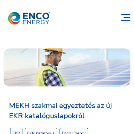
MEKH szakmai egyeztetés az új
EKR katalóguslapokról
EKR
EKR katalógus
Enco Energy