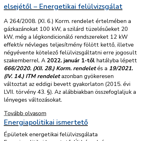
elsejétől – Energetikai felülvizsgálat
A 264/2008. (XI. 6.) Korm. rendelet értelmében a
gázkazánokat 100 kW, a szilárd tüzelésűeket 20
kW, még a légkondicionáló rendszereket 12 kW
effektív névleges teljesítmény fölött kettő, illetve
négyévente kötelező felülvizsgáltatni erre jogosult
szakemberrel. A
2022. január 1-től
hatályba lépett
666/2020. (XII. 28.) Korm. rendelet
és a
19/2021.
(IV. 14.) ITM rendelet
azonban gyökeresen
változtat az eddigi bevett gyakorlaton (2015. évi
LVII. törvény 43. §). Az alábbiakban összefoglaljuk a
lényeges változásokat.
Tovább olvasom
Energiapolitikai ismertető
Épületek energetikai felülvizsgálata