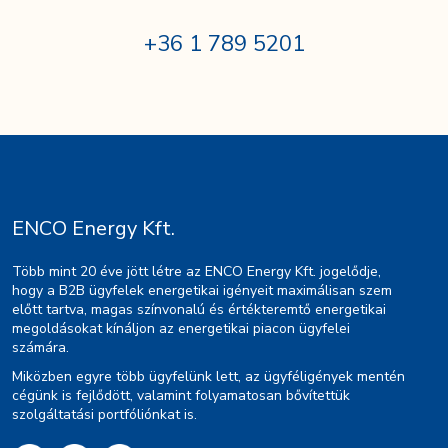
+36 1 789 5201
ENCO Energy Kft.
Több mint 20 éve jött létre az ENCO Energy Kft. jogelődje,
hogy a B2B ügyfelek energetikai igényeit maximálisan szem
előtt tartva, magas színvonalú és értékteremtő energetikai
megoldásokat kínáljon az energetikai piacon ügyfelei
számára.
Miközben egyre több ügyfelünk lett, az ügyféligények mentén
cégünk is fejlődött, valamint folyamatosan bővítettük
szolgáltatási portfóliónkat is.