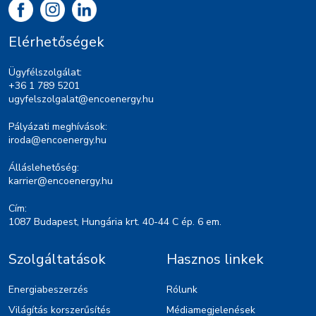
Elérhetőségek
Ügyfélszolgálat:
+36 1 789 5201
ugyfelszolgalat@encoenergy.hu
Pályázati meghívások:
iroda@encoenergy.hu
Álláslehetőség:
karrier@encoenergy.hu
Cím:
1087 Budapest, Hungária krt. 40-44 C ép. 6 em.
Szolgáltatások
Hasznos linkek
Energiabeszerzés
Rólunk
Világítás korszerűsítés
Médiamegjelenések