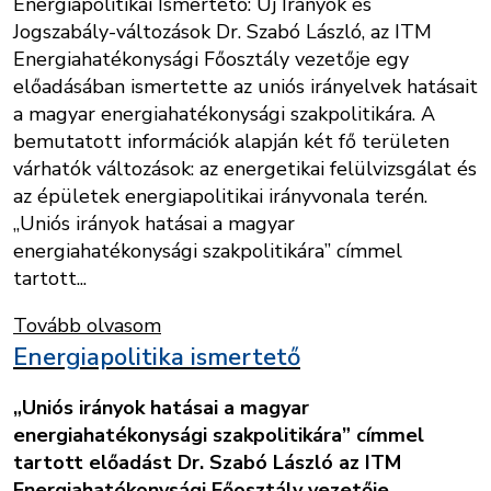
Energiapolitikai Ismertető: Új Irányok és
Jogszabály-változások Dr. Szabó László, az ITM
Energiahatékonysági Főosztály vezetője egy
előadásában ismertette az uniós irányelvek hatásait
a magyar energiahatékonysági szakpolitikára. A
bemutatott információk alapján két fő területen
várhatók változások: az energetikai felülvizsgálat és
az épületek energiapolitikai irányvonala terén.
„Uniós irányok hatásai a magyar
energiahatékonysági szakpolitikára” címmel
tartott...
Tovább olvasom
Energiapolitika ismertető
„Uniós irányok hatásai a magyar
energiahatékonysági szakpolitikára” címmel
tartott előadást Dr. Szabó László az ITM
Energiahatékonysági Főosztály vezetője