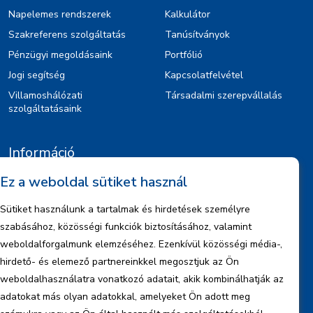
Napelemes rendszerek
Kalkulátor
Szakreferens szolgáltatás
Tanúsítványok
Pénzügyi megoldásaink
Portfólió
Jogi segítség
Kapcsolatfelvétel
Villamoshálózati
Társadalmi szerepvállalás
szolgáltatásaink
Információ
Ez a weboldal sütiket használ
Kiajánlók
Jognyilatkozat
Sütiket használunk a tartalmak és hirdetések személyre
Szerzői jogok
szabásához, közösségi funkciók biztosításához, valamint
Adatkezelési tájékoztató
weboldalforgalmunk elemzéséhez. Ezenkívül közösségi média-,
hirdető- és elemező partnereinkkel megosztjuk az Ön
Céginformáció
weboldalhasználatra vonatkozó adatait, akik kombinálhatják az
Jelentések
adatokat más olyan adatokkal, amelyeket Ön adott meg