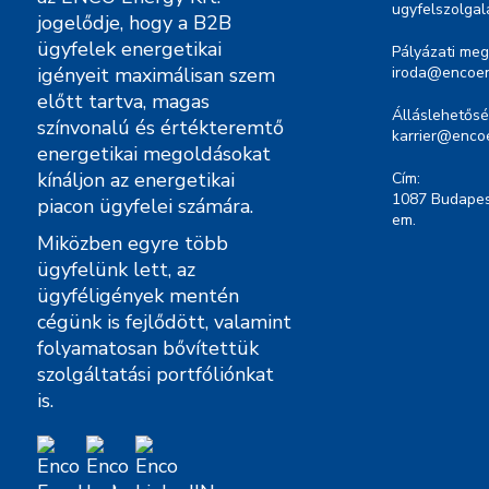
ugyfelszolga
jogelődje, hogy a B2B
ügyfelek energetikai
Pályázati meg
igényeit maximálisan szem
iroda@encoen
előtt tartva, magas
Álláslehetősé
színvonalú és értékteremtő
karrier@enco
energetikai megoldásokat
kínáljon az energetikai
Cím:
1087 Budapest
piacon ügyfelei számára.
em.
Miközben egyre több
ügyfelünk lett, az
ügyféligények mentén
cégünk is fejlődött, valamint
folyamatosan bővítettük
szolgáltatási portfóliónkat
is.