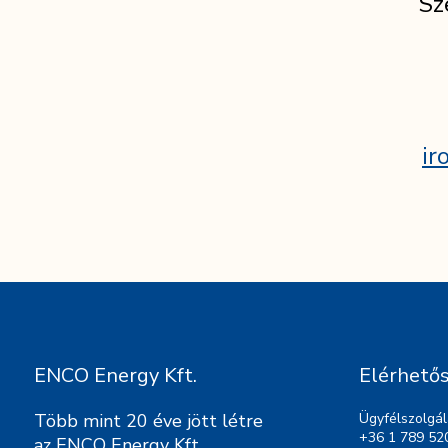
Sz
ir
ENCO Energy Kft.
Elérhető
Több mint 20 éve jött létre
Ügyfélszolgál
+36 1 789 52
az ENCO Energy Kft.