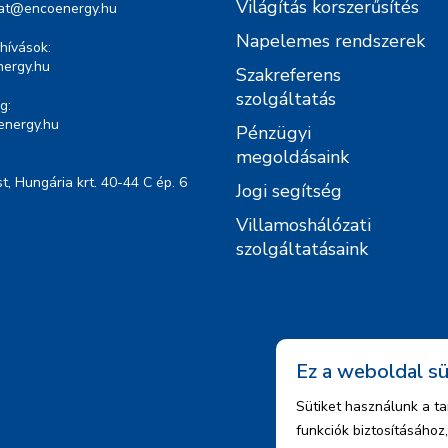
Világítás korszerűsítés
lat@encoenergy.hu
Napelemes rendszerek
hívások:
ergy.hu
Szakreferens
szolgáltatás
g:
energy.hu
Pénzügyi
megoldásaink
, Hungária krt. 40-44 C ép. 6
Jogi segítség
Villamoshálózati
szolgáltatásaink
Ez a weboldal sü
Sütiket használunk a t
funkciók biztosításáho