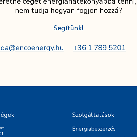
eretné cégét energiahatékonyabbá tenni,
nem tudja hogyan fogjon hozzá?
Segítünk!
oda@encoenergy.hu
+36 1 789 5201
ségek
Szolgáltatások
at:
Energiabeszerzés
01