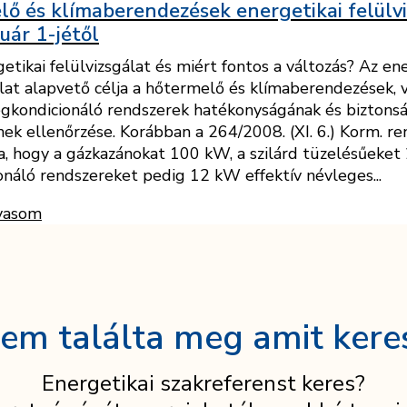
ő és klímaberendezések energetikai felülv
uár 1-jétől
etikai felülvizsgálat és miért fontos a változás? Az en
álat alapvető célja a hőtermelő és klímaberendezések, 
légkondicionáló rendszerek hatékonyságának és biztons
k ellenőrzése. Korábban a 264/2008. (XI. 6.) Korm. re
a, hogy a gázkazánokat 100 kW, a szilárd tüzelésűeket
onáló rendszereket pedig 12 kW effektív névleges...
vasom
em találta meg amit kere
Energetikai szakreferenst keres?