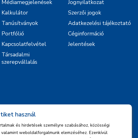
Médiamegjelenések
Jognyilatkozat
Kalkulátor
Szerzői jogok
Tanúsítványok
Adatkezelési tájékoztató
Portfólió
Céginformáció
Kapcsolatfelvétel
Jelentések
Társadalmi
szerepvállalás
tiket használ
artalmak és hirdetések személyre szabásához, közösségi
z, valamint weboldalforgalmunk elemzéséhez. Ezenkívül