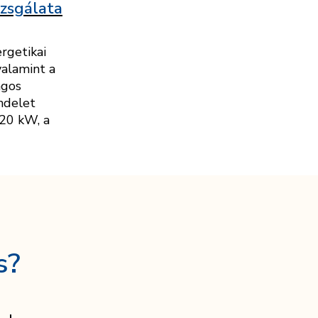
izsgálata
ergetikai
valamint a
ágos
ndelet
 20 kW, a
s?