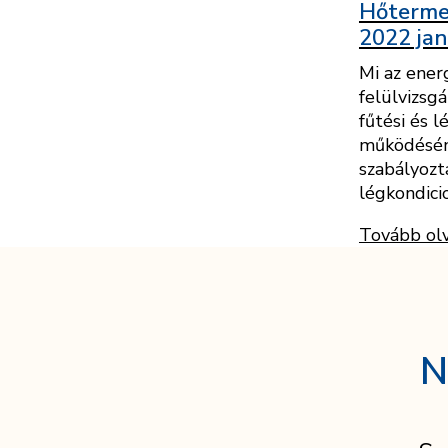
Hőtermel
2022 jan
Mi az energ
felülvizsg
fűtési és 
működéséne
szabályozt
légkondici
Tovább ol
N