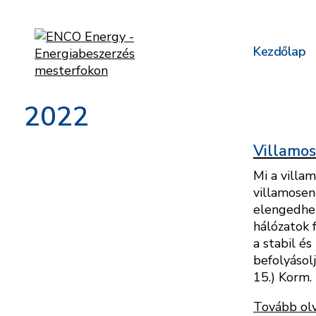
Kezdőlap
2022
Villamos
Mi a villam
villamosen
elengedhet
hálózatok f
a stabil és
befolyásol
15.) Korm.
Tovább ol