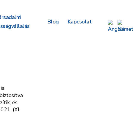
ársadalmi
Blog
Kapcsolat
ősségvállalás
ia
biztosítva
ítik, és
021. (XI.