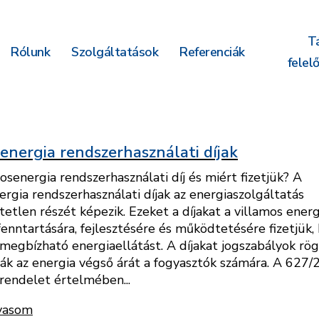
T
Rólunk
Szolgáltatások
Referenciák
felel
energia rendszerhasználati díjak
osenergia rendszerhasználati díj és miért fizetjük? A
ergia rendszerhasználati díjak az energiaszolgáltatás
etlen részét képezik. Ezeket a díjakat a villamos energ
enntartására, fejlesztésére és működtetésére fizetjük, 
 megbízható energiaellátást. A díjakat jogszabályok rögz
ják az energia végső árát a fogyasztók számára. A 627/2
 rendelet értelmében...
vasom