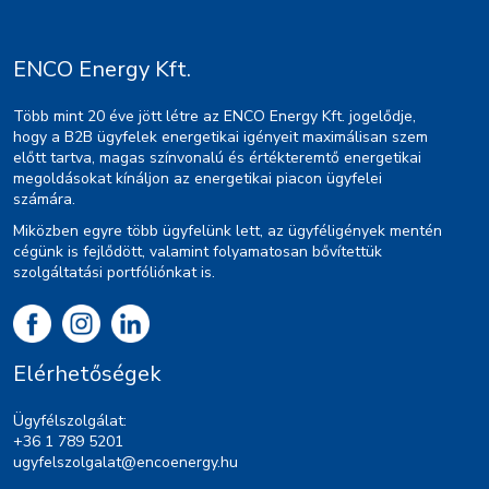
ENCO Energy Kft.
Több mint 20 éve jött létre az ENCO Energy Kft. jogelődje,
hogy a B2B ügyfelek energetikai igényeit maximálisan szem
előtt tartva, magas színvonalú és értékteremtő energetikai
megoldásokat kínáljon az energetikai piacon ügyfelei
számára.
Miközben egyre több ügyfelünk lett, az ügyféligények mentén
cégünk is fejlődött, valamint folyamatosan bővítettük
szolgáltatási portfóliónkat is.
Elérhetőségek
Ügyfélszolgálat:
+36 1 789 5201
ugyfelszolgalat@encoenergy.hu