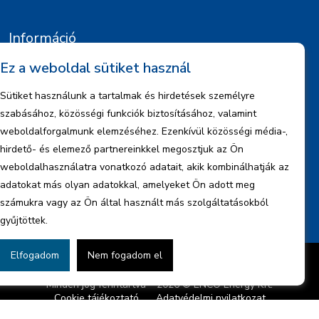
Információ
Ez a weboldal sütiket használ
Kiajánlók
Jognyilatkozat
Sütiket használunk a tartalmak és hirdetések személyre
Szerzői jogok
szabásához, közösségi funkciók biztosításához, valamint
Adatkezelési tájékoztató
weboldalforgalmunk elemzéséhez. Ezenkívül közösségi média-,
hirdető- és elemező partnereinkkel megosztjuk az Ön
Céginformáció
weboldalhasználatra vonatkozó adatait, akik kombinálhatják az
Jelentések
adatokat más olyan adatokkal, amelyeket Ön adott meg
számukra vagy az Ön által használt más szolgáltatásokból
gyűjtöttek.
Elfogadom
Nem fogadom el
Készítette:
BonsAI HorizON Kft.
Minden jog fenntartva – 2026 © ENCO Energy Kft.
Cookie tájékoztató
Adatvédelmi nyilatkozat