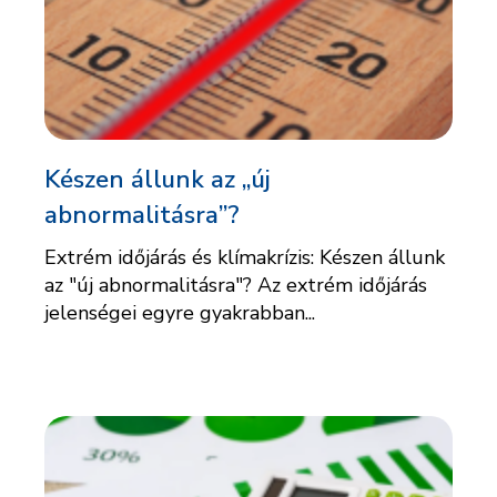
Készen állunk az „új
abnormalitásra”?
Extrém időjárás és klímakrízis: Készen állunk
az "új abnormalitásra"? Az extrém időjárás
jelenségei egyre gyakrabban...