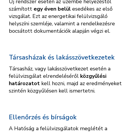
Új rendszer esetén az üzembe helyezéstől
számított
egy éven belül
esedékes az első
vizsgálat. Ezt az energetikai felülvizsgáló
helyszíni szemléje, valamint a rendelkezésre
bocsátott dokumentációk alapján végzi el.
Társasházak és lakásszövetkezetek
Társasház, vagy lakásszövetkezet esetén a
felülvizsgálat elrendeléséről
közgyűlési
határozatot
kell hozni, majd az eredményeket
szintén közgyűlésen kell ismertetni.
Ellenőrzés és bírságok
A Hatóság a felülvizsgálatok meglétét a