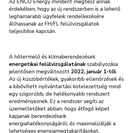
Az ENCO Energy mindent megtesz annak
érdekében, hogy az új rendszerben is a lehető
leghamarabb ügyfeleik rendelkezésére
állhassanak az FH/FL felülvizsgálatok
teljesítése kapcsán.
A hőtermelő és klímaberendezések
energetikai felülvizsgálatának
szabályozása
jelentősen megváltozott
2022. január 1-től
.
Az új küszöbértékek, gyakoribb ellenőrzések és
a kibővített nyilvántartási kötelezettség mind
egy szigorúbb, de hatékonyabb rendszert
eredményeznek. Ez a rendszer segíti az
üzemeltetőket abban, hogy átfogó képet
kapjanak berendezéseik
energiahatékonyságáról, és maximalizálják a
lehetséges energiamegtakarításokat.