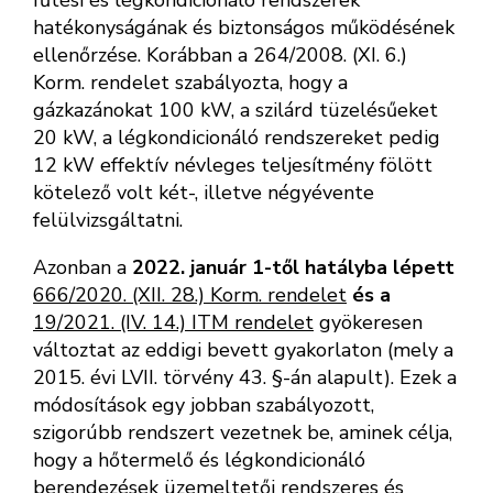
fűtési és légkondicionáló rendszerek
hatékonyságának és biztonságos működésének
ellenőrzése. Korábban a 264/2008. (XI. 6.)
Korm. rendelet szabályozta, hogy a
gázkazánokat 100 kW, a szilárd tüzelésűeket
20 kW, a légkondicionáló rendszereket pedig
12 kW effektív névleges teljesítmény fölött
kötelező volt két-, illetve négyévente
felülvizsgáltatni.
Azonban a
2022. január 1-től hatályba lépett
666/2020. (XII. 28.) Korm. rendelet
és a
19/2021. (IV. 14.) ITM rendelet
gyökeresen
változtat az eddigi bevett gyakorlaton (mely a
2015. évi LVII. törvény 43. §-án alapult). Ezek a
módosítások egy jobban szabályozott,
szigorúbb rendszert vezetnek be, aminek célja,
hogy a hőtermelő és légkondicionáló
berendezések üzemeltetői rendszeres és