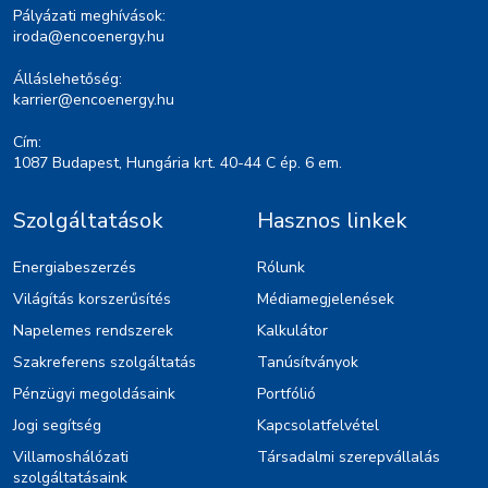
Pályázati meghívások:
iroda@encoenergy.hu
Álláslehetőség:
karrier@encoenergy.hu
Cím:
1087 Budapest, Hungária krt. 40-44 C ép. 6 em.
Szolgáltatások
Hasznos linkek
Energiabeszerzés
Rólunk
Világítás korszerűsítés
Médiamegjelenések
Napelemes rendszerek
Kalkulátor
Szakreferens szolgáltatás
Tanúsítványok
Pénzügyi megoldásaink
Portfólió
Jogi segítség
Kapcsolatfelvétel
Villamoshálózati
Társadalmi szerepvállalás
szolgáltatásaink