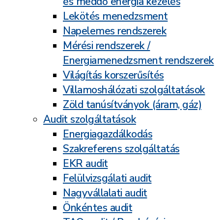
és meddő energia kezelés
Lekötés menedzsment
Napelemes rendszerek
Mérési rendszerek /
Energiamenedzsment rendszerek
Világítás korszerűsítés
Villamoshálózati szolgáltatások
Zöld tanúsítványok (áram, gáz)
Audit szolgáltatások
Energiagazdálkodás
Szakreferens szolgáltatás
EKR audit
Felülvizsgálati audit
Nagyvállalati audit
Önkéntes audit