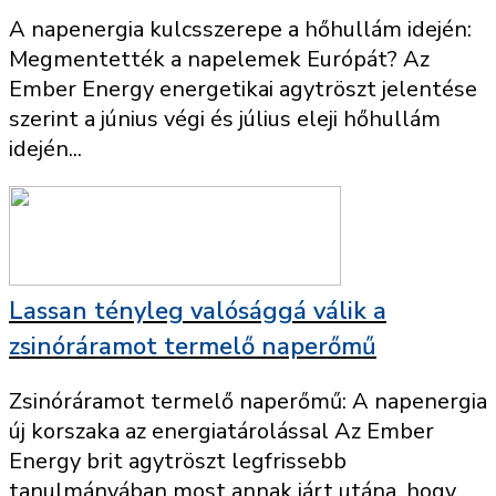
A napenergia kulcsszerepe a hőhullám idején:
Megmentették a napelemek Európát? Az
Ember Energy energetikai agytröszt jelentése
szerint a június végi és július eleji hőhullám
idején...
Lassan tényleg valósággá válik a
zsinóráramot termelő naperőmű
Zsinóráramot termelő naperőmű: A napenergia
új korszaka az energiatárolással Az Ember
Energy brit agytröszt legfrissebb
tanulmányában most annak járt utána, hogy