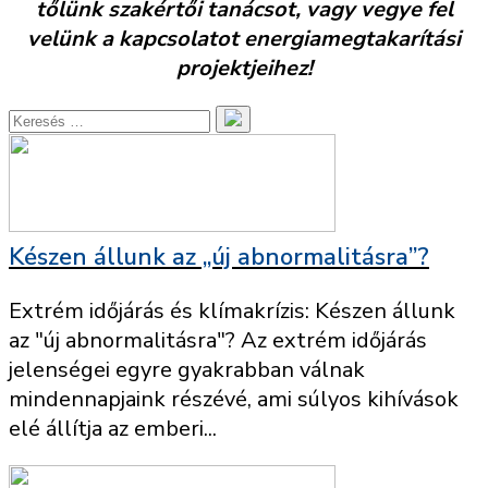
tőlünk szakértői tanácsot, vagy vegye fel
velünk a kapcsolatot energiamegtakarítási
projektjeihez!
Készen állunk az „új abnormalitásra”?
Extrém időjárás és klímakrízis: Készen állunk
az "új abnormalitásra"? Az extrém időjárás
jelenségei egyre gyakrabban válnak
mindennapjaink részévé, ami súlyos kihívások
elé állítja az emberi...