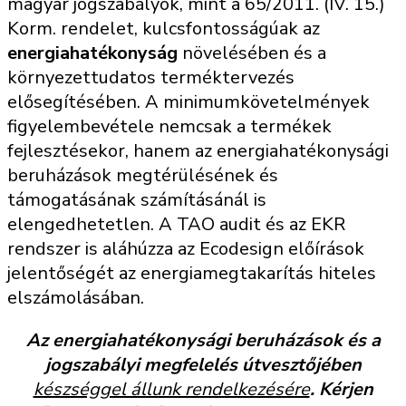
magyar jogszabályok, mint a 65/2011. (IV. 15.)
Korm. rendelet, kulcsfontosságúak az
energiahatékonyság
növelésében és a
környezettudatos terméktervezés
elősegítésében. A minimumkövetelmények
figyelembevétele nemcsak a termékek
fejlesztésekor, hanem az energiahatékonysági
beruházások megtérülésének és
támogatásának számításánál is
elengedhetetlen. A TAO audit és az EKR
rendszer is aláhúzza az Ecodesign előírások
jelentőségét az energiamegtakarítás hiteles
elszámolásában.
Az energiahatékonysági beruházások és a
jogszabályi megfelelés útvesztőjében
készséggel állunk rendelkezésére
. Kérjen