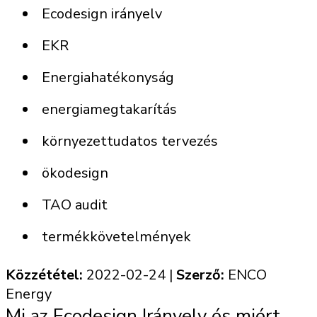
Ecodesign irányelv
EKR
Energiahatékonyság
energiamegtakarítás
környezettudatos tervezés
ökodesign
TAO audit
termékkövetelmények
Közzététel:
2022-02-24
|
Szerző:
ENCO
Energy
Mi az Ecodesign Irányelv és miért