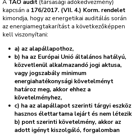
A
TAO audit
(társasági adókedvezmény)
kapcsán a
176/2017. (VII. 4.) Korm. rendelet
kimondja, hogy az energetikai auditálás során
az energiamegtakarítást a következőképpen
kell viszonyítani:
a) az alapállapothoz,
b) ha az Európai Unió általános hatályú,
közvetlenül alkalmazandó jogi aktusa,
vagy jogszabály minimum
energiahatékonysági követelményt
határoz meg, akkor ehhez a
követelményhez,
c) ha az alapállapot szerinti tárgyi eszköz
hasznos élettartama lejárt és nem létezik
b) pont szerinti követelmény, akkor az
adott igényt kiszolgáló, forgalomban