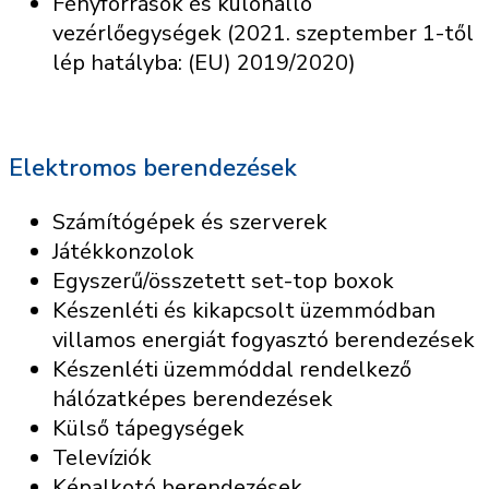
Fényforrások és különálló
vezérlőegységek (2021. szeptember 1-től
lép hatályba: (EU) 2019/2020)
Elektromos berendezések
Számítógépek és szerverek
Játékkonzolok
Egyszerű/összetett set-top boxok
Készenléti és kikapcsolt üzemmódban
villamos energiát fogyasztó berendezések
Készenléti üzemmóddal rendelkező
hálózatképes berendezések
Külső tápegységek
Televíziók
Képalkotó berendezések