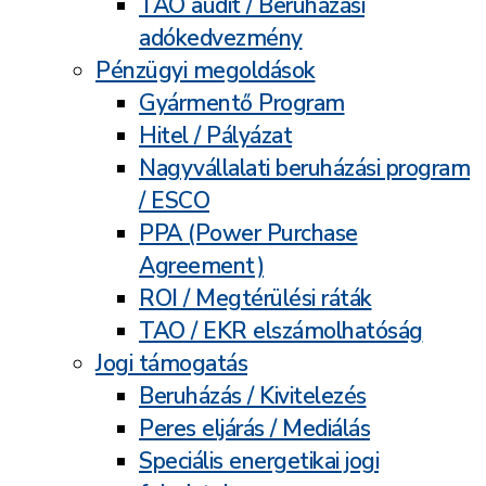
TAO audit / Beruházási
adókedvezmény
Pénzügyi megoldások
Gyármentő Program
Hitel / Pályázat
Nagyvállalati beruházási program
/ ESCO
PPA (Power Purchase
Agreement)
ROI / Megtérülési ráták
TAO / EKR elszámolhatóság
Jogi támogatás
Beruházás / Kivitelezés
Peres eljárás / Mediálás
Speciális energetikai jogi