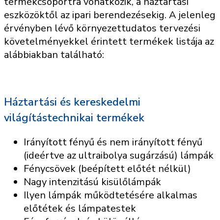
termékcsoportra vonatkozik, a háztartási
eszközöktől az ipari berendezésekig. A jelenleg
érvényben lévő környezettudatos tervezési
követelményekkel érintett termékek listája az
alábbiakban található:
Háztartási és kereskedelmi
világítástechnikai termékek
Irányított fényű és nem irányított fényű
(ideértve az ultraibolya sugárzású) lámpák
Fénycsövek (beépített előtét nélkül)
Nagy intenzitású kisülőlámpák
Ilyen lámpák működtetésére alkalmas
előtétek és lámpatestek