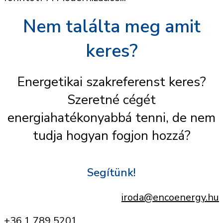
Nem találta meg amit
keres?
Energetikai szakreferenst keres?
Szeretné cégét
energiahatékonyabbá tenni, de nem
tudja hogyan fogjon hozzá?
Segítünk!
iroda@encoenergy.hu
+36 1 789 5201