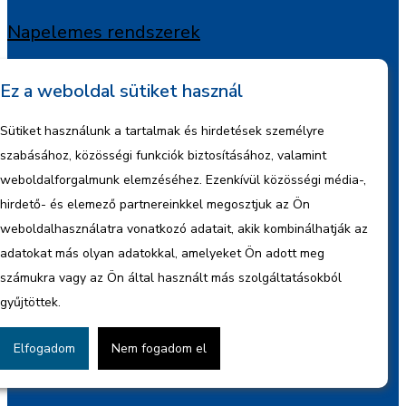
Napelemes rendszerek
Szakreferens szolgáltatás
Ez a weboldal sütiket használ
Pénzügyi megoldásaink
Sütiket használunk a tartalmak és hirdetések személyre
szabásához, közösségi funkciók biztosításához, valamint
Jogi segítség
weboldalforgalmunk elemzéséhez. Ezenkívül közösségi média-,
Villamoshálózati szolgáltatásaink
hirdető- és elemező partnereinkkel megosztjuk az Ön
weboldalhasználatra vonatkozó adatait, akik kombinálhatják az
Hasznos linkek
adatokat más olyan adatokkal, amelyeket Ön adott meg
számukra vagy az Ön által használt más szolgáltatásokból
Rólunk
gyűjtöttek.
Médiamegjelenések
Elfogadom
Nem fogadom el
Kalkulátor