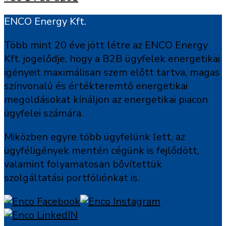
ENCO Energy Kft.
Több mint 20 éve jött létre az ENCO Energy
Kft. jogelődje, hogy a B2B ügyfelek energetikai
igényeit maximálisan szem előtt tartva, magas
színvonalú és értékteremtő energetikai
megoldásokat kínáljon az energetikai piacon
ügyfelei számára.
Miközben egyre több ügyfelünk lett, az
ügyféligények mentén cégünk is fejlődött,
valamint folyamatosan bővítettük
szolgáltatási portfóliónkat is.