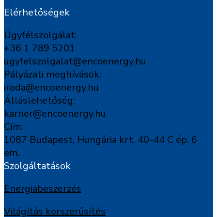
Elérhetőségek
Ügyfélszolgálat:
+36 1 789 5201
ugyfelszolgalat@encoenergy.hu
Pályázati meghívások:
iroda@encoenergy.hu
Álláslehetőség:
karrier@encoenergy.hu
Cím:
1087 Budapest, Hungária krt. 40-44 C ép. 6
em.
Szolgáltatások
Energiabeszerzés
Világítás korszerűsítés