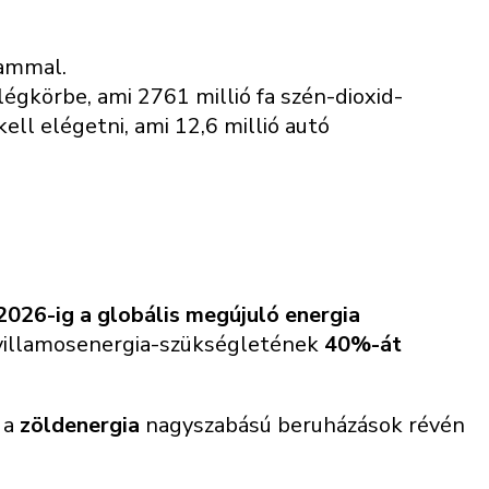
rammal.
égkörbe, ami 2761 millió fa szén-dioxid-
ell elégetni, ami 12,6 millió autó
2026-ig a globális megújuló energia
es villamosenergia-szükségletének
40%-át
 a
zöldenergia
nagyszabású beruházások révén