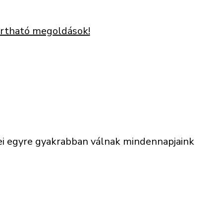
tartható megoldások!
égei egyre gyakrabban válnak mindennapjaink