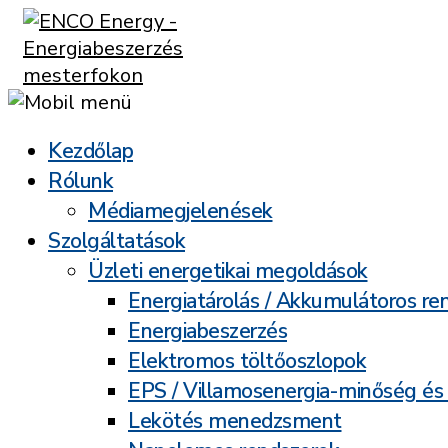
Kezdőlap
Rólunk
Médiamegjelenések
Szolgáltatások
Üzleti energetikai megoldások
Energiatárolás / Akkumulátoros re
Energiabeszerzés
Elektromos töltőoszlopok
EPS / Villamosenergia-minőség és
Lekötés menedzsment