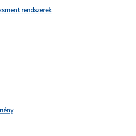
dzsment rendszerek
zmény