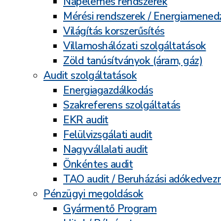
Napelemes rendszerek
Mérési rendszerek / Energiamene
Világítás korszerűsítés
Villamoshálózati szolgáltatások
Zöld tanúsítványok (áram, gáz)
Audit szolgáltatások
Energiagazdálkodás
Szakreferens szolgáltatás
EKR audit
Felülvizsgálati audit
Nagyvállalati audit
Önkéntes audit
TAO audit / Beruházási adókedve
Pénzügyi megoldások
Gyármentő Program