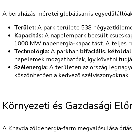
A beruházás méretei globálisan is egyedülállóak
Terület:
A park területe 538 négyzetkilométe
Kapacitás:
A napelempark becsült csúcskap
1000 MW napenergia-kapacitást. A teljes 
Technológia:
A parkban
bifaciális, kétold
napelemek mozgathatóak, így követni tudják
Szélenergia:
A területen az ország legnagyo
köszönhetően a kedvező szélviszonyoknak.
Környezeti és Gazdasági Elő
A Khavda zöldenergia-farm megvalósulása óriási 