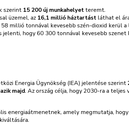
k szerint
15 200 új munkahelyet
teremt.
ssal üzemel, az
16,1 millió háztartást
láthat el á
58 millió tonnával kevesebb szén-dioxid kerül a l
s jelenti, hogy 60 300 tonnával kevesebb szenet k
közi Energia Ügynökség (IEA) jelentése szerint
mazik majd
. Az ország célja, hogy 2030-ra a telj
bális energiaátmenetnek, amely megmutatja, hogy
iváltására.