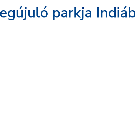
gújuló parkja Indiá