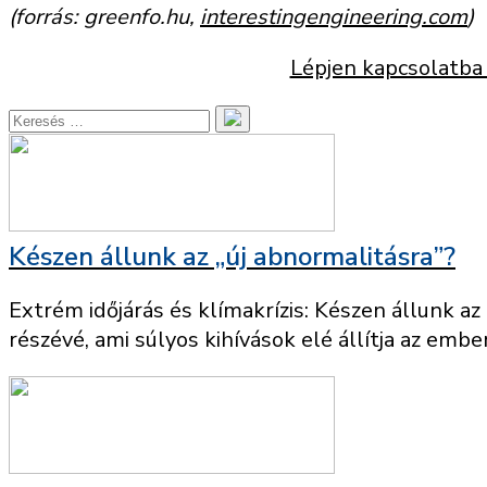
(forrás: greenfo.hu,
interestingengineering.com
)
Lépjen kapcsolatba 
Készen állunk az „új abnormalitásra”?
Extrém időjárás és klímakrízis: Készen állunk a
részévé, ami súlyos kihívások elé állítja az emberi