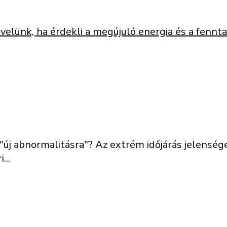
velünk, ha érdekli a megújuló energia és a fenn
z "új abnormalitásra"? Az extrém időjárás jelens
...