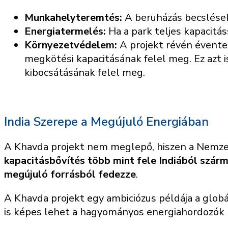
Munkahelyteremtés:
A beruházás becslése
Energiatermelés:
Ha a park teljes kapacitá
Környezetvédelem:
A projekt révén évente 
megkötési kapacitásának felel meg. Ez azt i
kibocsátásának felel meg.
India Szerepe a Megújuló Energiában
A Khavda projekt nem meglepő, hiszen a Nemzet
kapacitásbővítés több mint fele Indiából szár
megújuló forrásból fedezze
.
A Khavda projekt egy ambiciózus példája a glo
is képes lehet a hagyományos energiahordozók k