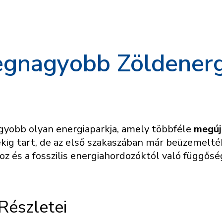
Legnagyobb Zöldenerg
agyobb olyan energiaparkja, amely többféle
megúj
kig tart, de az első szakaszában már beüzemelték
oz és a fosszilis energiahordozóktól való függős
Részletei