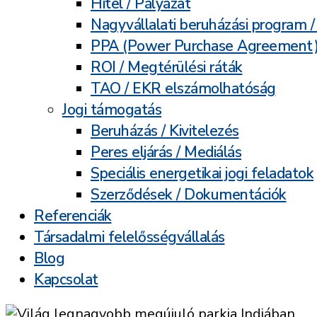
Hitel / Pályázat
Nagyvállalati beruházási program 
PPA (Power Purchase Agreement
ROI / Megtérülési ráták
TAO / EKR elszámolhatóság
Jogi támogatás
Beruházás / Kivitelezés
Peres eljárás / Mediálás
Speciális energetikai jogi feladatok
Szerződések / Dokumentációk
Referenciák
Társadalmi felelősségvállalás
Blog
Kapcsolat