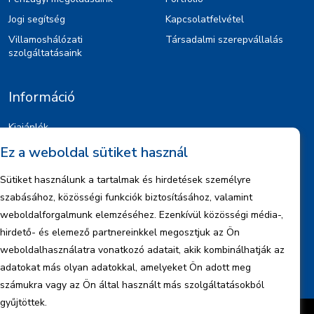
Jogi segítség
Kapcsolatfelvétel
Villamoshálózati
Társadalmi szerepvállalás
szolgáltatásaink
Információ
Kiajánlók
Jognyilatkozat
Ez a weboldal sütiket használ
Szerzői jogok
Sütiket használunk a tartalmak és hirdetések személyre
Adatkezelési tájékoztató
szabásához, közösségi funkciók biztosításához, valamint
Céginformáció
weboldalforgalmunk elemzéséhez. Ezenkívül közösségi média-,
Jelentések
hirdető- és elemező partnereinkkel megosztjuk az Ön
weboldalhasználatra vonatkozó adatait, akik kombinálhatják az
adatokat más olyan adatokkal, amelyeket Ön adott meg
számukra vagy az Ön által használt más szolgáltatásokból
gyűjtöttek.