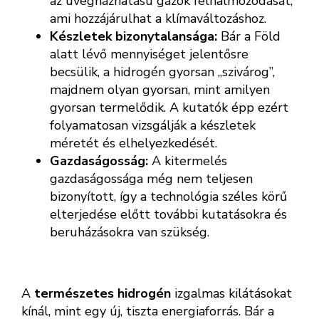
az üvegházhatású gázok felhalmozódását,
ami hozzájárulhat a klímaváltozáshoz.
Készletek bizonytalansága:
Bár a Föld
alatt lévő mennyiséget jelentősre
becsülik, a hidrogén gyorsan „szivárog”,
majdnem olyan gyorsan, mint amilyen
gyorsan termelődik. A kutatók épp ezért
folyamatosan vizsgálják a készletek
méretét és elhelyezkedését.
Gazdaságosság:
A kitermelés
gazdaságossága még nem teljesen
bizonyított, így a technológia széles körű
elterjedése előtt további kutatásokra és
beruházásokra van szükség.
A
természetes hidrogén
izgalmas kilátásokat
kínál, mint egy új, tiszta energiaforrás. Bár a