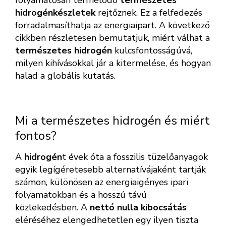
folyamatosan termelődő
természetes
hidrogénkészletek
rejtőznek. Ez a felfedezés
forradalmasíthatja az energiaipart. A következő
cikkben részletesen bemutatjuk, miért válhat a
természetes hidrogén
kulcsfontosságúvá,
milyen kihívásokkal jár a kitermelése, és hogyan
halad a globális kutatás.
Mi a természetes hidrogén és miért
fontos?
A
hidrogén
t évek óta a fosszilis tüzelőanyagok
egyik legígéretesebb alternatívájaként tartják
számon, különösen az energiaigényes ipari
folyamatokban és a hosszú távú
közlekedésben. A
nettó nulla kibocsátás
eléréséhez elengedhetetlen egy ilyen tiszta