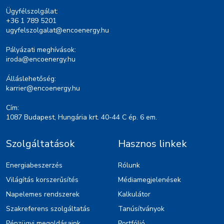
Ügyfélszolgálat:
+36 1 789 5201
ugyfelszolgalat@encoenergy.hu
Pályázati meghívások:
iroda@encoenergy.hu
Álláslehetőség:
karrier@encoenergy.hu
Cím:
1087 Budapest, Hungária krt. 40-44 C ép. 6 em.
Szolgáltatások
Hasznos linkek
Energiabeszerzés
Rólunk
Világítás korszerűsítés
Médiamegjelenések
Napelemes rendszerek
Kalkulátor
Szakreferens szolgáltatás
Tanúsítványok
Pénzügyi megoldásaink
Portfólió