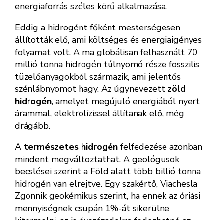
energiaforrás széles körű alkalmazása.
Eddig a hidrogént főként mesterségesen
állították elő, ami költséges és energiaigényes
folyamat volt. A ma globálisan felhasznált 70
millió tonna hidrogén túlnyomó része fosszilis
tüzelőanyagokból származik, ami jelentős
szénlábnyomot hagy. Az úgynevezett
zöld
hidrogén
, amelyet megújuló energiából nyert
árammal, elektrolízissel állítanak elő, még
drágább.
A
természetes hidrogén
felfedezése azonban
mindent megváltoztathat. A geológusok
becslései szerint a Föld alatt több billió tonna
hidrogén van elrejtve. Egy szakértő, Viachesla
Zgonnik geokémikus szerint, ha ennek az óriási
mennyiségnek csupán 1%-át sikerülne