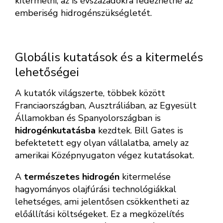
kitermelni, az is évszázadokra fedezhetné az
emberiség hidrogénszükségletét.
Globális kutatások és a kitermelés
lehetőségei
A kutatók világszerte, többek között
Franciaországban, Ausztráliában, az Egyesült
Államokban és Spanyolországban is
hidrogénkutatásba
kezdtek. Bill Gates is
befektetett egy olyan vállalatba, amely az
amerikai Középnyugaton végez kutatásokat.
A
természetes hidrogén
kitermelése
hagyományos olajfúrási technológiákkal
lehetséges, ami jelentősen csökkentheti az
előállítási költségeket. Ez a megközelítés