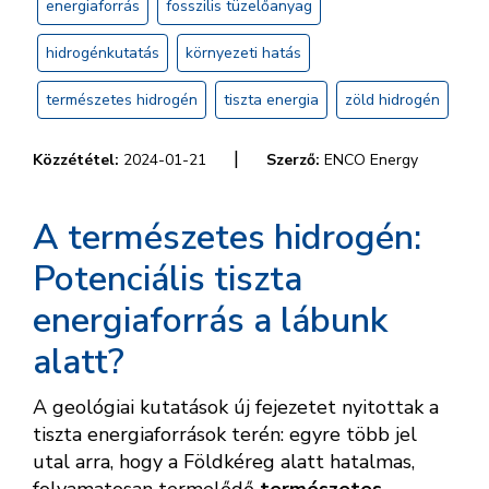
energiaforrás
fosszilis tüzelőanyag
hidrogénkutatás
környezeti hatás
természetes hidrogén
tiszta energia
zöld hidrogén
|
Közzététel:
2024-01-21
Szerző:
ENCO Energy
A természetes hidrogén:
Potenciális tiszta
energiaforrás a lábunk
alatt?
A geológiai kutatások új fejezetet nyitottak a
tiszta energiaforrások terén: egyre több jel
utal arra, hogy a Földkéreg alatt hatalmas,