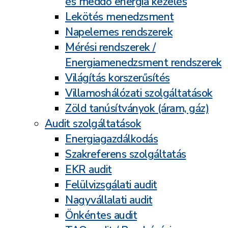
és meddő energia kezelés
Lekötés menedzsment
Napelemes rendszerek
Mérési rendszerek /
Energiamenedzsment rendszerek
Világítás korszerűsítés
Villamoshálózati szolgáltatások
Zöld tanúsítványok (áram, gáz)
Audit szolgáltatások
Energiagazdálkodás
Szakreferens szolgáltatás
EKR audit
Felülvizsgálati audit
Nagyvállalati audit
Önkéntes audit