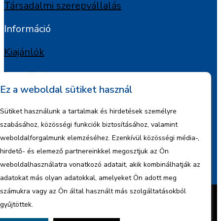
Társadalmi szerepvállalás
Információ
Kiajánlók
Jognyilatkozat
Ez a weboldal sütiket használ
Szerzői jogok
Sütiket használunk a tartalmak és hirdetések személyre
Adatkezelési tájékoztató
szabásához, közösségi funkciók biztosításához, valamint
weboldalforgalmunk elemzéséhez. Ezenkívül közösségi média-,
Céginformáció
hirdető- és elemező partnereinkkel megosztjuk az Ön
weboldalhasználatra vonatkozó adatait, akik kombinálhatják az
Jelentések
adatokat más olyan adatokkal, amelyeket Ön adott meg
Készítette:
BonsAI HorizON Kft.
számukra vagy az Ön által használt más szolgáltatásokból
Minden jog fenntartva – 2026 © ENCO
gyűjtöttek.
Energy Kft.