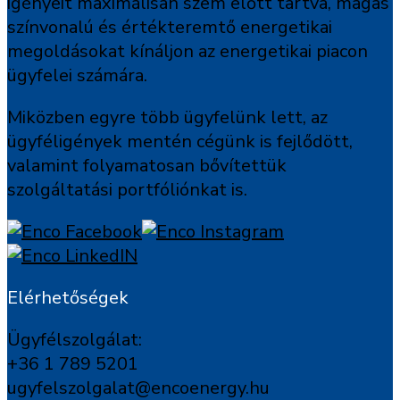
igényeit maximálisan szem előtt tartva, magas
színvonalú és értékteremtő energetikai
megoldásokat kínáljon az energetikai piacon
ügyfelei számára.
Miközben egyre több ügyfelünk lett, az
ügyféligények mentén cégünk is fejlődött,
valamint folyamatosan bővítettük
szolgáltatási portfóliónkat is.
Elérhetőségek
Ügyfélszolgálat:
+36 1 789 5201
ugyfelszolgalat@encoenergy.hu