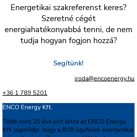
Energetikai szakreferenst keres?
Szeretné cégét
energiahatékonyabbá tenni, de nem
tudja hogyan fogjon hozzá?
Segítünk!
iroda@encoenergy.hu
+36 1 789 5201
ENCO Energy Kft.
Több mint 20 éve jött létre az ENCO Energy
Kft. jogelődje, hogy a B2B ügyfelek energetikai