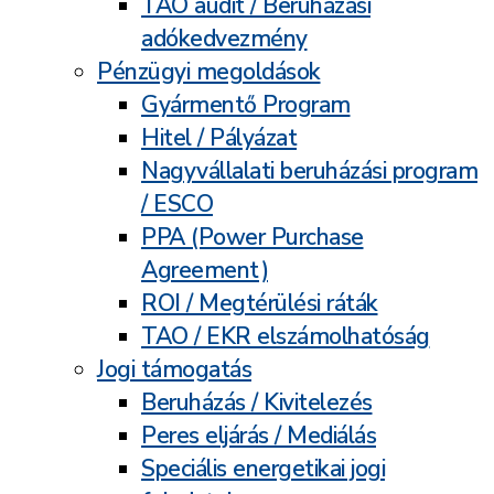
TAO audit / Beruházási
adókedvezmény
Pénzügyi megoldások
Gyármentő Program
Hitel / Pályázat
Nagyvállalati beruházási program
/ ESCO
PPA (Power Purchase
Agreement)
ROI / Megtérülési ráták
TAO / EKR elszámolhatóság
Jogi támogatás
Beruházás / Kivitelezés
Peres eljárás / Mediálás
Speciális energetikai jogi