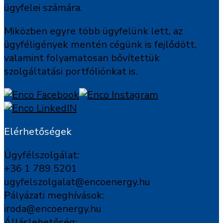
ügyfelei számára.
Miközben egyre több ügyfelünk lett, az
ügyféligények mentén cégünk is fejlődött,
valamint folyamatosan bővítettük
szolgáltatási portfóliónkat is.
Elérhetőségek
Ügyfélszolgálat:
+36 1 789 5201
ugyfelszolgalat@encoenergy.hu
Pályázati meghívások:
iroda@encoenergy.hu
Álláslehetőség: