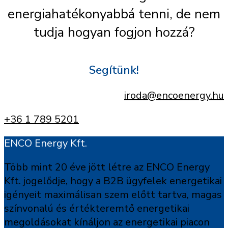
energiahatékonyabbá tenni, de nem
tudja hogyan fogjon hozzá?
Segítünk!
iroda@encoenergy.hu
+36 1 789 5201
ENCO Energy Kft.
Több mint 20 éve jött létre az ENCO Energy
Kft. jogelődje, hogy a B2B ügyfelek energetikai
igényeit maximálisan szem előtt tartva, magas
színvonalú és értékteremtő energetikai
megoldásokat kínáljon az energetikai piacon