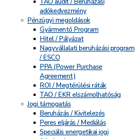
TAO audit / Beruházási
adókedvezmény
Pénzügyi megoldások
Gyármentő Program
Hitel / Pályázat
Nagyvállalati beruházási program
/ ESCO
PPA (Power Purchase
Agreement)
ROI / Megtérülési ráták
TAO / EKR elszámolhatóság
Jogi támogatás
Beruházás / Kivitelezés
Peres eljárás / Mediálás
Speciális energetikai jogi