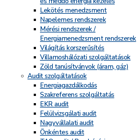
és meddő energia kezelés
Lekötés menedzsment
Napelemes rendszerek
Mérési rendszerek /
Energiamenedzsment rendszerek
Világítás korszerűsítés
Villamoshálózati szolgáltatások
Zöld tanúsítványok (áram, gáz)
Audit szolgáltatások
Energiagazdálkodás
Szakreferens szolgáltatás
EKR audit
Felülvizsgálati audit
Nagyvállalati audit
Önkéntes audit