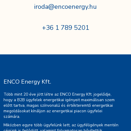
iroda@encoenergy.hu
+36 1 789 5201
ENCO Energy Kft.
Több mint 20 éve jött létre az ENCO Energy Kft. jogelődje,
hogy a B2B ügyfelek energetikai igényeit maximálisan szem
előtt tartva, magas színvonalú és értékteremtő energetikai
megoldásokat kínáljon az energetikai piacon ügyfelei
számára.
Miközben egyre több ügyfelünk lett, az ügyféligények mentén
cégünk is fejlődött, valamint folyamatosan bővítettük