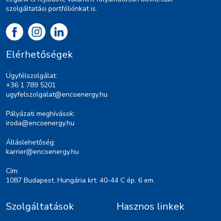
szolgáltatási portfóliónkat is.
Elérhetőségek
Ügyfélszolgálat:
+36 1 789 5201
ugyfelszolgalat@encoenergy.hu
Pályázati meghívások:
iroda@encoenergy.hu
Álláslehetőség:
karrier@encoenergy.hu
Cím:
1087 Budapest, Hungária krt. 40-44 C ép. 6 em.
Szolgáltatások
Hasznos linkek