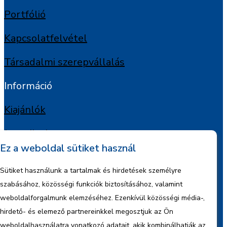
Portfólió
Kapcsolatfelvétel
Társadalmi szerepvállalás
Információ
Kiajánlók
Jognyilatkozat
Ez a weboldal sütiket használ
Szerzői jogok
Sütiket használunk a tartalmak és hirdetések személyre
Adatkezelési tájékoztató
szabásához, közösségi funkciók biztosításához, valamint
weboldalforgalmunk elemzéséhez. Ezenkívül közösségi média-,
Céginformáció
hirdető- és elemező partnereinkkel megosztjuk az Ön
weboldalhasználatra vonatkozó adatait, akik kombinálhatják az