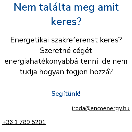
Nem találta meg amit
keres?
Energetikai szakreferenst keres?
Szeretné cégét
energiahatékonyabbá tenni, de nem
tudja hogyan fogjon hozzá?
Segítünk!
iroda@encoenergy.hu
+36 1 789 5201