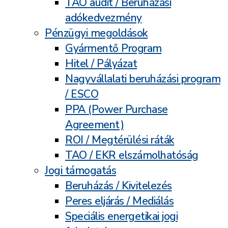
TAO audit / Beruházási
adókedvezmény
Pénzügyi megoldások
Gyármentő Program
Hitel / Pályázat
Nagyvállalati beruházási program
/ ESCO
PPA (Power Purchase
Agreement)
ROI / Megtérülési ráták
TAO / EKR elszámolhatóság
Jogi támogatás
Beruházás / Kivitelezés
Peres eljárás / Mediálás
Speciális energetikai jogi