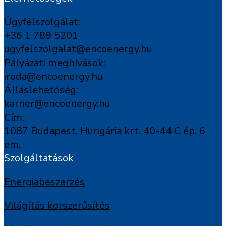
Ügyfélszolgálat:
+36 1 789 5201
ugyfelszolgalat@encoenergy.hu
Pályázati meghívások:
iroda@encoenergy.hu
Álláslehetőség:
karrier@encoenergy.hu
Cím:
1087 Budapest, Hungária krt. 40-44 C ép. 6
em.
Szolgáltatások
Energiabeszerzés
Világítás korszerűsítés