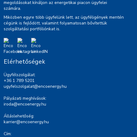
megoldásokat kínáljon az energetikai piacon ügyfelei
számára.
Miközben egyre több ügyfelünk lett, az ügyféligények mentén
cégünk is fejlődött, valamint folyamatosan bővítettük
szolgáltatási portfóliónkat is.
Elérhetőségek
Ügyfélszolgálat:
+36 1 789 5201
ugyfelszolgalat@encoenergy.hu
Pályázati meghívások:
iroda@encoenergy.hu
Álláslehetőség:
karrier@encoenergy.hu
Cím: