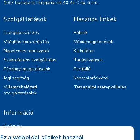
1087 Budapest, Hungária krt. 40-44 C ép. 6 em.
Szolgáltatások
Hasznos linkek
Energiabeszerzés
Rólunk
Világítás korszerűsítés
Médiamegjelenések
Napelemes rendszerek
Kalkulátor
Szakreferens szolgáltatás
Tanúsítványok
Pénzügyi megoldásaink
Portfólió
Jogi segítség
Kapcsolatfelvétel
Villamoshálózati
Társadalmi szerepvállalás
szolgáltatásaink
Információ
Kiajánlók
Jognyilatkozat
Ez a weboldal sütiket használ