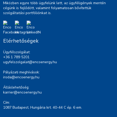
Miközben egyre több ügyfelünk lett, az ügyféligények mentén
cégünk is fejlődött, valamint folyamatosan bővítettük
szolgáltatási portfóliónkat is.
Elérhetőségek
Ügyfélszolgálat:
+36 1 789 5201
ugyfelszolgalat@encoenergy.hu
Pályázati meghívások:
iroda@encoenergy.hu
Álláslehetőség:
karrier@encoenergy.hu
Cím:
1087 Budapest, Hungária krt. 40-44 C ép. 6 em.