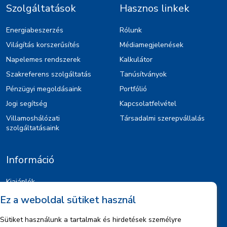
Szolgáltatások
Hasznos linkek
Energiabeszerzés
Rólunk
Világítás korszerűsítés
Médiamegjelenések
Napelemes rendszerek
Kalkulátor
Szakreferens szolgáltatás
Tanúsítványok
Pénzügyi megoldásaink
Portfólió
Jogi segítség
Kapcsolatfelvétel
Villamoshálózati
Társadalmi szerepvállalás
szolgáltatásaink
Információ
Kiajánlók
Jognyilatkozat
Ez a weboldal sütiket használ
Szerzői jogok
Sütiket használunk a tartalmak és hirdetések személyre
Adatkezelési tájékoztató