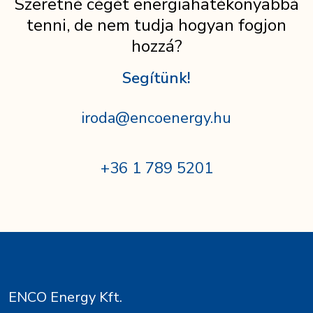
Szeretné cégét energiahatékonyabbá
tenni, de nem tudja hogyan fogjon
hozzá?
Segítünk!
iroda@encoenergy.hu
+36 1 789 5201
ENCO Energy Kft.