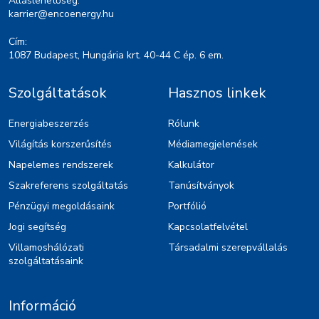
Álláslehetőség:
karrier@encoenergy.hu
Cím:
1087 Budapest, Hungária krt. 40-44 C ép. 6 em.
Szolgáltatások
Hasznos linkek
Energiabeszerzés
Rólunk
Világítás korszerűsítés
Médiamegjelenések
Napelemes rendszerek
Kalkulátor
Szakreferens szolgáltatás
Tanúsítványok
Pénzügyi megoldásaink
Portfólió
Jogi segítség
Kapcsolatfelvétel
Villamoshálózati
Társadalmi szerepvállalás
szolgáltatásaink
Információ