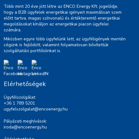
Több mint 20 éve jött létre az ENCO Energy Kft. jogelődje,
hogy a B2B ügyfelek energetikai igényeit maximálisan szem
előtt tartva, magas színvonalú és értékteremtő energetikai
megoldásokat kínáljon az energetikai piacon ügyfelei
számára.
Miközben egyre több ügyfelünk lett, az ügyféligények mentén
cégünk is fejlődött, valamint folyamatosan bővítettük
szolgáltatási portfóliónkat is.
Elérhetőségek
Ügyfélszolgálat:
+36 1 789 5201
ugyfelszolgalat@encoenergy.hu
Pályázati meghívások:
iroda@encoenergy.hu