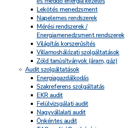
és meddő energia kezelés
Lekötés menedzsment
Napelemes rendszerek
Mérési rendszerek /
Energiamenedzsment rendszerek
Világítás korszerűsítés
Villamoshálózati szolgáltatások
Zöld tanúsítványok (áram, gáz)
Audit szolgáltatások
Energiagazdálkodás
Szakreferens szolgáltatás
EKR audit
Felülvizsgálati audit
Nagyvállalati audit
Önkéntes audit