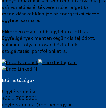
igényeit maximálisan szem előtt tartva, magas
színvonalú és értékteremtő energetikai
megoldásokat kínáljon az energetikai piacon
ügyfelei számára.
Miközben egyre több ügyfelünk lett, az
ügyféligények mentén cégünk is fejlődött,
valamint folyamatosan bővítettük
szolgáltatási portfóliónkat is.
Elérhetőségek
Ügyfélszolgálat:
+36 1 789 5201
ugyfelszolgalat@encoenergy.hu