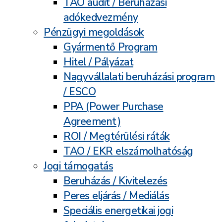
TAO audit / Beruházási
adókedvezmény
Pénzügyi megoldások
Gyármentő Program
Hitel / Pályázat
Nagyvállalati beruházási program
/ ESCO
PPA (Power Purchase
Agreement)
ROI / Megtérülési ráták
TAO / EKR elszámolhatóság
Jogi támogatás
Beruházás / Kivitelezés
Peres eljárás / Mediálás
Speciális energetikai jogi