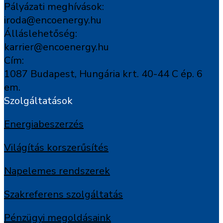
Pályázati meghívások:
iroda@encoenergy.hu
Álláslehetőség:
karrier@encoenergy.hu
Cím:
1087 Budapest, Hungária krt. 40-44 C ép. 6
em.
Szolgáltatások
Energiabeszerzés
Világítás korszerűsítés
Napelemes rendszerek
Szakreferens szolgáltatás
Pénzügyi megoldásaink