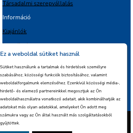
Társadalmi szerepvállalás
Információ
Kiajánlók
Jognyilatkozat
Ez a weboldal sütiket használ
Szerzői jogok
Sütiket használunk a tartalmak és hirdetések személyre
Adatkezelési tájékoztató
szabásához, közösségi funkciók biztosításához, valamint
weboldalforgalmunk elemzéséhez. Ezenkívül közösségi média-,
Céginformáció
hirdető- és elemező partnereinkkel megosztjuk az Ön
weboldalhasználatra vonatkozó adatait, akik kombinálhatják az
Jelentések
adatokat más olyan adatokkal, amelyeket Ön adott meg
Készítette:
BonsAI HorizON Kft.
számukra vagy az Ön által használt más szolgáltatásokból
Minden jog fenntartva – 2026 © ENCO
gyűjtöttek.
Energy Kft.