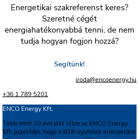
Energetikai szakreferenst keres?
Szeretné cégét
energiahatékonyabbá tenni, de nem
tudja hogyan fogjon hozzá?
Segítünk!
iroda@encoenergy.hu
+36 1 789 5201
ENCO Energy Kft.
Több mint 20 éve jött létre az ENCO Energy
Kft. jogelődje, hogy a B2B ügyfelek energetikai