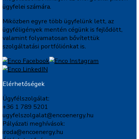
ügyfelei számára.
Miközben egyre több ügyfelünk lett, az
ügyféligények mentén cégünk is fejlődött,
valamint folyamatosan bővítettük
szolgáltatási portfóliónkat is.
Elérhetőségek
Ügyfélszolgálat:
+36 1 789 5201
ugyfelszolgalat@encoenergy.hu
Pályázati meghívások:
iroda@encoenergy.hu