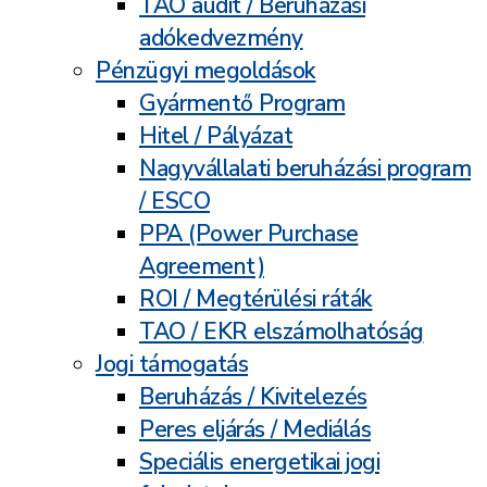
TAO audit / Beruházási
adókedvezmény
Pénzügyi megoldások
Gyármentő Program
Hitel / Pályázat
Nagyvállalati beruházási program
/ ESCO
PPA (Power Purchase
Agreement)
ROI / Megtérülési ráták
TAO / EKR elszámolhatóság
Jogi támogatás
Beruházás / Kivitelezés
Peres eljárás / Mediálás
Speciális energetikai jogi