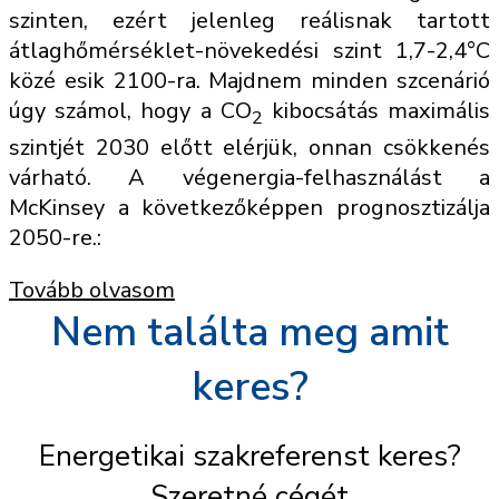
szinten, ezért jelenleg reálisnak tartott
átlaghőmérséklet-növekedési szint 1,7-2,4°C
közé esik 2100-ra. Majdnem minden szcenárió
úgy számol, hogy a CO
kibocsátás maximális
2
szintjét 2030 előtt elérjük, onnan csökkenés
várható. A végenergia-felhasználást a
McKinsey a következőképpen prognosztizálja
2050-re.:
Tovább olvasom
Nem találta meg amit
keres?
Energetikai szakreferenst keres?
Szeretné cégét