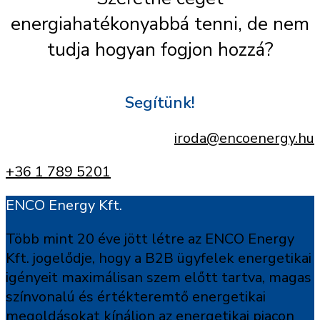
energiahatékonyabbá tenni, de nem
tudja hogyan fogjon hozzá?
Segítünk!
iroda@encoenergy.hu
+36 1 789 5201
ENCO Energy Kft.
Több mint 20 éve jött létre az ENCO Energy
Kft. jogelődje, hogy a B2B ügyfelek energetikai
igényeit maximálisan szem előtt tartva, magas
színvonalú és értékteremtő energetikai
megoldásokat kínáljon az energetikai piacon