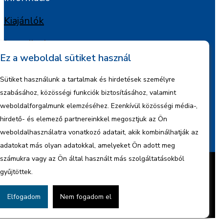
Kiajánlók
Jognyilatkozat
Ez a weboldal sütiket használ
Szerzői jogok
Sütiket használunk a tartalmak és hirdetések személyre
Adatkezelési tájékoztató
szabásához, közösségi funkciók biztosításához, valamint
weboldalforgalmunk elemzéséhez. Ezenkívül közösségi média-,
Céginformáció
hirdető- és elemező partnereinkkel megosztjuk az Ön
weboldalhasználatra vonatkozó adatait, akik kombinálhatják az
Jelentések
adatokat más olyan adatokkal, amelyeket Ön adott meg
Készítette:
BonsAI HorizON Kft.
számukra vagy az Ön által használt más szolgáltatásokból
Minden jog fenntartva – 2026 © ENCO
gyűjtöttek.
Energy Kft.
Cookie tájékoztató
Adatvédelmi
Elfogadom
Nem fogadom el
nyilatkozat