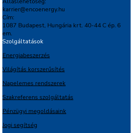
Álláslehetőség:
karrier@encoenergy.hu
Cím:
1087 Budapest, Hungária krt. 40-44 C ép. 6
em.
Szolgáltatások
Energiabeszerzés
Világítás korszerűsítés
Napelemes rendszerek
Szakreferens szolgáltatás
Pénzügyi megoldásaink
Jogi segítség