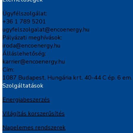
Ügyfélszolgálat:
+36 1 789 5201
ugyfelszolgalat@encoenergy.hu
Pályázati meghívások:
iroda@encoenergy.hu
Álláslehetőség:
karrier@encoenergy.hu
Cím:
1087 Budapest, Hungária krt. 40-44 C ép. 6 em.
Szolgáltatások
Energiabeszerzés
Világítás korszerűsítés
Napelemes rendszerek