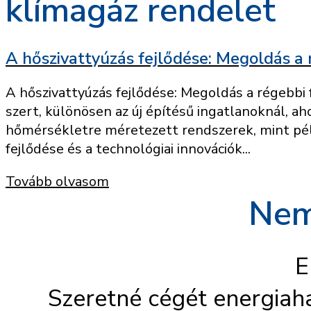
klímagáz rendelet
A hőszivattyúzás fejlődése: Megoldás a r
A hőszivattyúzás fejlődése: Megoldás a régebbi
szert, különösen az új építésű ingatlanoknál, 
hőmérsékletre méretezett rendszerek, mint péld
fejlődése és a technológiai innovációk...
Tovább olvasom
Nem
E
Szeretné cégét energiah