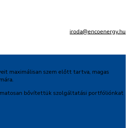
iroda@encoenergy.hu
yeit maximálisan szem előtt tartva, magas
ámára.
amatosan bővítettük szolgáltatási portfóliónkat