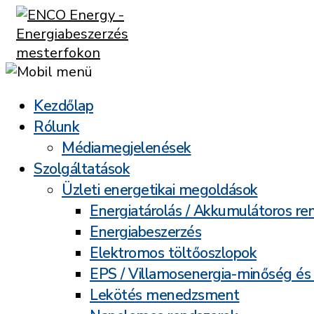
Kezdőlap
Rólunk
Médiamegjelenések
Szolgáltatások
Üzleti energetikai megoldások
Energiatárolás / Akkumulátoros re
Energiabeszerzés
Elektromos töltőoszlopok
EPS / Villamosenergia-minőség és
Lekötés menedzsment