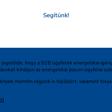
Segítünk!
 jogelődje, hogy a B2B ügyfelek energetikai igén
okat kínáljon az energetikai piacon ügyfelei sz
ények mentén cégünk is fejlődött, valamint foly