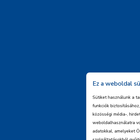
Ez a weboldal sü
Sütiket használunk a t
funkciók biztosításáho
közösségi média-, hird
weboldalhasználatra vo
adatokkal, amelyeket Ö
szolgáltatásokból gyűjt