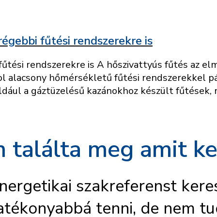
égebbi fűtési rendszerekre is
 fűtési rendszerekre is A hőszivattyús fűtés az 
ahol alacsony hőmérsékletű fűtési rendszerekkel 
ául a gáztüzelésű kazánokhoz készült fűtések, n
 találta meg amit ke
nergetikai szakreferenst kere
atékonyabbá tenni, de nem tu