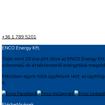
+36 1 789 5201
ENCO Energy Kft.
Több mint 20 éve jött létre az ENCO Energy Kft.
színvonalú és értékteremtő energetikai megoldás
Miközben egyre több ügyfelünk lett, az ügyfélig
is.
Elérhetőségek