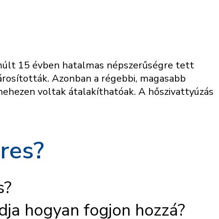
elmúlt 15 évben hatalmas népszerűségre tett
párosították. Azonban a régebbi, magasabb
ehezen voltak átalakíthatóak. A hőszivattyúzás
res?
s?
dja hogyan fogjon hozzá?