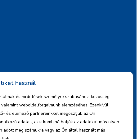
tiket használ
artalmak és hirdetések személyre szabásához, közösségi
z, valamint weboldalforgalmunk elemzéséhez. Ezenkívül
ető- és elemező partnereinkkel megosztjuk az Ön
natkozó adatait, akik kombinálhatják az adatokat más olyan
n adott meg számukra vagy az Ön által használt más
öttek.