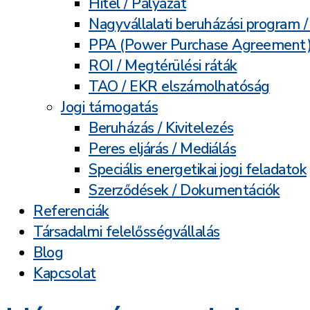
Hitel / Pályázat
Nagyvállalati beruházási program 
PPA (Power Purchase Agreement
ROI / Megtérülési ráták
TAO / EKR elszámolhatóság
Jogi támogatás
Beruházás / Kivitelezés
Peres eljárás / Mediálás
Speciális energetikai jogi feladatok
Szerződések / Dokumentációk
Referenciák
Társadalmi felelősségvállalás
Blog
Kapcsolat