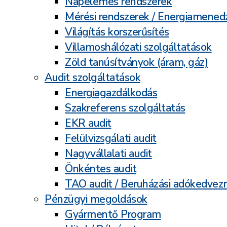
Napelemes rendszerek
Mérési rendszerek / Energiamene
Világítás korszerűsítés
Villamoshálózati szolgáltatások
Zöld tanúsítványok (áram, gáz)
Audit szolgáltatások
Energiagazdálkodás
Szakreferens szolgáltatás
EKR audit
Felülvizsgálati audit
Nagyvállalati audit
Önkéntes audit
TAO audit / Beruházási adókedve
Pénzügyi megoldások
Gyármentő Program