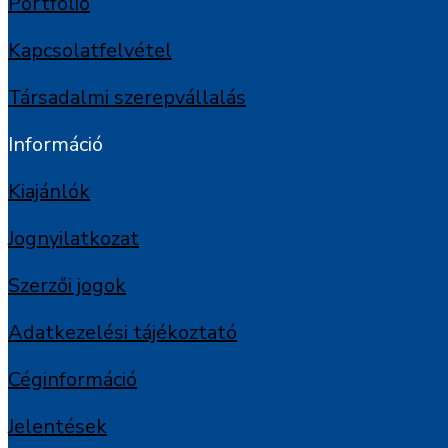
Portfólió
Kapcsolatfelvétel
Társadalmi szerepvállalás
Információ
Kiajánlók
Jognyilatkozat
Szerzői jogok
Adatkezelési tájékoztató
Céginformáció
Jelentések