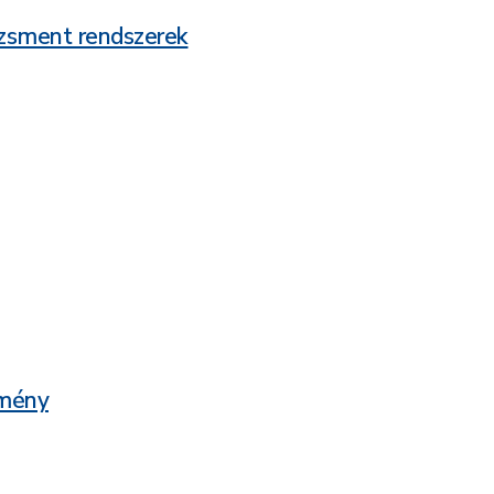
dzsment rendszerek
zmény