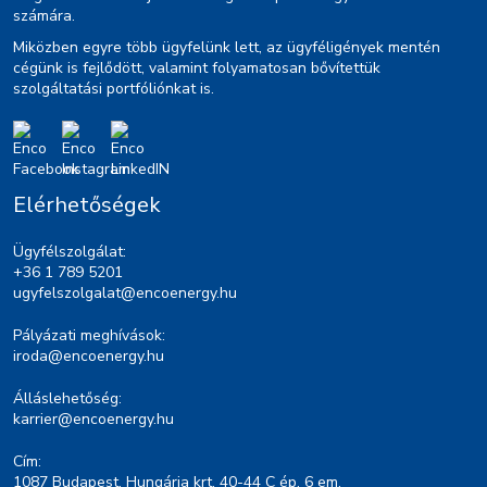
számára.
Miközben egyre több ügyfelünk lett, az ügyféligények mentén
cégünk is fejlődött, valamint folyamatosan bővítettük
szolgáltatási portfóliónkat is.
Elérhetőségek
Ügyfélszolgálat:
+36 1 789 5201
ugyfelszolgalat@encoenergy.hu
Pályázati meghívások:
iroda@encoenergy.hu
Álláslehetőség:
karrier@encoenergy.hu
Cím:
1087 Budapest, Hungária krt. 40-44 C ép. 6 em.