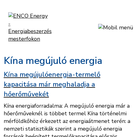
Kína megújuló energia
Kína megújulóenergia-termelő
kapacitása már meghaladja a
hőerőművekét
Kína energiaforradalma: A megújuló energia már a
hőerőműveknél is többet termel Kína történelmi
mérföldkőhöz érkezett az energiaátmenet terén: a
nemzeti statisztikák szerint a megújuló energia
források beépített termelőkapacitása először