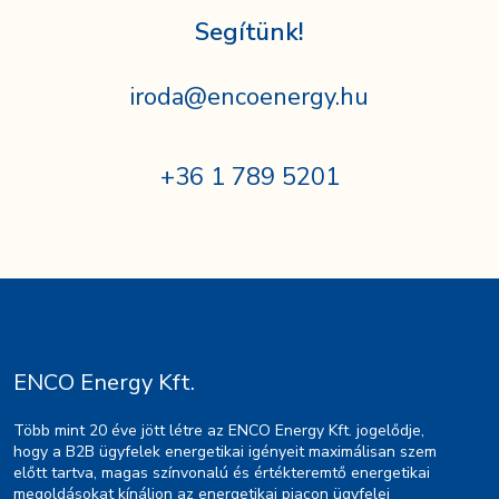
Segítünk!
iroda@encoenergy.hu
+36 1 789 5201
ENCO Energy Kft.
Több mint 20 éve jött létre az ENCO Energy Kft. jogelődje,
hogy a B2B ügyfelek energetikai igényeit maximálisan szem
előtt tartva, magas színvonalú és értékteremtő energetikai
megoldásokat kínáljon az energetikai piacon ügyfelei