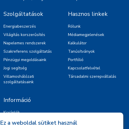
Szolgáltatások
Hasznos linkek
Energiabeszerzés
Rólunk
Világítás korszerűsítés
Médiamegjelenések
Napelemes rendszerek
Kalkulátor
Szakreferens szolgáltatás
Tanúsítványok
Pénzügyi megoldásaink
Portfólió
Jogi segítség
Kapcsolatfelvétel
Villamoshálózati
Társadalmi szerepvállalás
szolgáltatásaink
Információ
Kiajánlók
Jognyilatkozat
Ez a weboldal sütiket használ