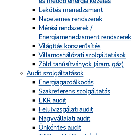
és meddő energia kezelés
Lekötés menedzsment
Napelemes rendszerek
Mérési rendszerek /
Energiamenedzsment rendszerek
Világítás korszerűsítés
Villamoshálózati szolgáltatások
Zöld tanúsítványok (áram, gáz)
Audit szolgáltatások
Energiagazdálkodás
Szakreferens szolgáltatás
EKR audit
Felülvizsgálati audit
Nagyvállalati audit
Önkéntes audit