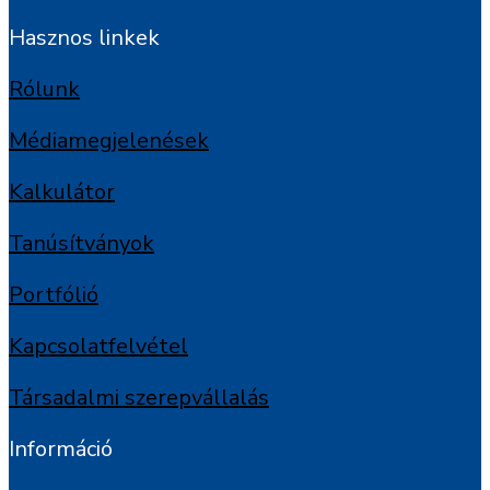
Hasznos linkek
Rólunk
Médiamegjelenések
Kalkulátor
Tanúsítványok
Portfólió
Kapcsolatfelvétel
Társadalmi szerepvállalás
Információ