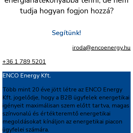
energiahatékonyabbá tenni, de nem
tudja hogyan fogjon hozzá?
Segítünk!
iroda@encoenergy.hu
+36 1 789 5201
ENCO Energy Kft.
Több mint 20 éve jött létre az ENCO Energy
Kft. jogelődje, hogy a B2B ügyfelek energetikai
igényeit maximálisan szem előtt tartva, magas
színvonalú és értékteremtő energetikai
megoldásokat kínáljon az energetikai piacon
ügyfelei számára.