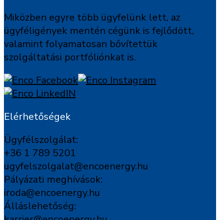
Miközben egyre több ügyfelünk lett, az
ügyféligények mentén cégünk is fejlődött,
valamint folyamatosan bővítettük
szolgáltatási portfóliónkat is.
Elérhetőségek
Ügyfélszolgálat:
+36 1 789 5201
ugyfelszolgalat@encoenergy.hu
Pályázati meghívások:
iroda@encoenergy.hu
Álláslehetőség:
karrier@encoenergy.hu