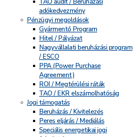
TAO audit / Beruházási
adókedvezmény
Pénzügyi megoldások
Gyármentő Program
Hitel / Pályázat
Nagyvállalati beruházási program
/ ESCO
PPA (Power Purchase
Agreement)
ROI / Megtérülési ráták
TAO / EKR elszámolhatóság
Jogi támogatás
Beruházás / Kivitelezés
Peres eljárás / Mediálás
Speciális energetikai jogi