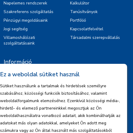
Napelemes rendszerek
Kalkulátor
Szakreferens szolgáltatás
Tanúsítványok
Pénzügyi megoldásaink
Portfólió
Jogi segítség
Kapcsolatfelvétel
Villamoshálózati
Társadalmi szerepvállalás
szolgáltatásaink
Információ
Ez a weboldal sütiket használ
Kiajánlók
Jognyilatkozat
Sütiket használunk a tartalmak és hirdetések személyre
Szerzői jogok
szabásához, közösségi funkciók biztosításához, valamint
Adatkezelési tájékoztató
weboldalforgalmunk elemzéséhez. Ezenkívül közösségi média-,
hirdető- és elemező partnereinkkel megosztjuk az Ön
Céginformáció
weboldalhasználatra vonatkozó adatait, akik kombinálhatják az
Jelentések
adatokat más olyan adatokkal, amelyeket Ön adott meg
számukra vagy az Ön által használt más szolgáltatásokból