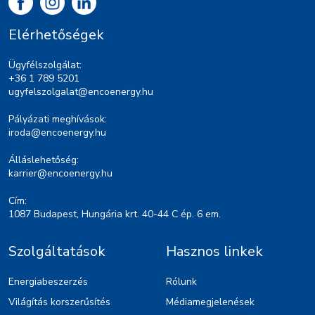
Elérhetőségek
Ügyfélszolgálat:
+36 1 789 5201
ugyfelszolgalat@encoenergy.hu
Pályázati meghívások:
iroda@encoenergy.hu
Álláslehetőség:
karrier@encoenergy.hu
Cím:
1087 Budapest, Hungária krt. 40-44 C ép. 6 em.
Szolgáltatások
Hasznos linkek
Energiabeszerzés
Rólunk
Világítás korszerűsítés
Médiamegjelenések