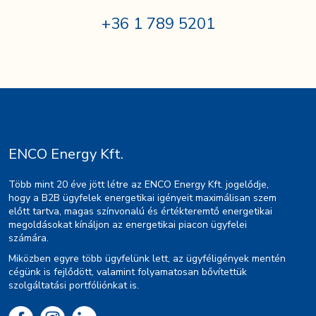
+36 1 789 5201
ENCO Energy Kft.
Több mint 20 éve jött létre az ENCO Energy Kft. jogelődje,
hogy a B2B ügyfelek energetikai igényeit maximálisan szem
előtt tartva, magas színvonalú és értékteremtő energetikai
megoldásokat kínáljon az energetikai piacon ügyfelei
számára.
Miközben egyre több ügyfelünk lett, az ügyféligények mentén
cégünk is fejlődött, valamint folyamatosan bővítettük
szolgáltatási portfóliónkat is.