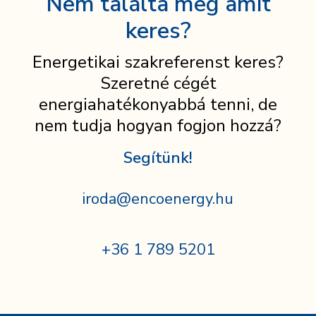
Nem találta meg amit
keres?
Energetikai szakreferenst keres?
Szeretné cégét
energiahatékonyabbá tenni, de
nem tudja hogyan fogjon hozzá?
Segítünk!
iroda@encoenergy.hu
+36 1 789 5201