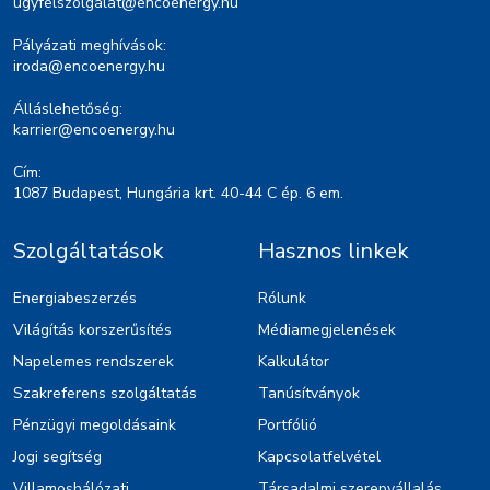
ugyfelszolgalat@encoenergy.hu
Pályázati meghívások:
iroda@encoenergy.hu
Álláslehetőség:
karrier@encoenergy.hu
Cím:
1087 Budapest, Hungária krt. 40-44 C ép. 6 em.
Szolgáltatások
Hasznos linkek
Energiabeszerzés
Rólunk
Világítás korszerűsítés
Médiamegjelenések
Napelemes rendszerek
Kalkulátor
Szakreferens szolgáltatás
Tanúsítványok
Pénzügyi megoldásaink
Portfólió
Jogi segítség
Kapcsolatfelvétel
Villamoshálózati
Társadalmi szerepvállalás