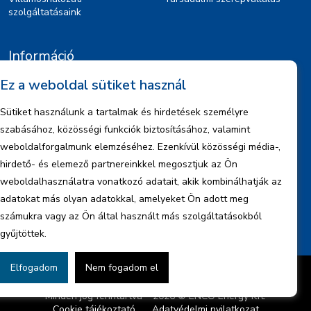
szolgáltatásaink
Információ
Ez a weboldal sütiket használ
Kiajánlók
Jognyilatkozat
Sütiket használunk a tartalmak és hirdetések személyre
Szerzői jogok
szabásához, közösségi funkciók biztosításához, valamint
Adatkezelési tájékoztató
weboldalforgalmunk elemzéséhez. Ezenkívül közösségi média-,
hirdető- és elemező partnereinkkel megosztjuk az Ön
Céginformáció
weboldalhasználatra vonatkozó adatait, akik kombinálhatják az
Jelentések
adatokat más olyan adatokkal, amelyeket Ön adott meg
számukra vagy az Ön által használt más szolgáltatásokból
gyűjtöttek.
Elfogadom
Nem fogadom el
Készítette:
BonsAI HorizON Kft.
Minden jog fenntartva – 2026 © ENCO Energy Kft.
Cookie tájékoztató
Adatvédelmi nyilatkozat