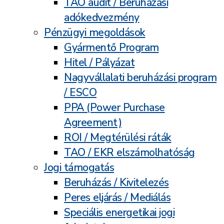
TAO audit / Beruházási
adókedvezmény
Pénzügyi megoldások
Gyármentő Program
Hitel / Pályázat
Nagyvállalati beruházási program
/ ESCO
PPA (Power Purchase
Agreement)
ROI / Megtérülési ráták
TAO / EKR elszámolhatóság
Jogi támogatás
Beruházás / Kivitelezés
Peres eljárás / Mediálás
Speciális energetikai jogi