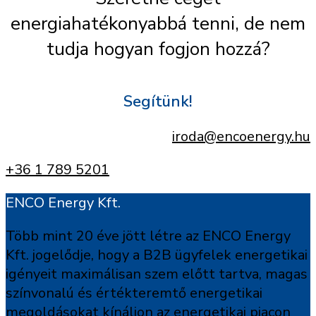
energiahatékonyabbá tenni, de nem
tudja hogyan fogjon hozzá?
Segítünk!
iroda@encoenergy.hu
+36 1 789 5201
ENCO Energy Kft.
Több mint 20 éve jött létre az ENCO Energy
Kft. jogelődje, hogy a B2B ügyfelek energetikai
igényeit maximálisan szem előtt tartva, magas
színvonalú és értékteremtő energetikai
megoldásokat kínáljon az energetikai piacon