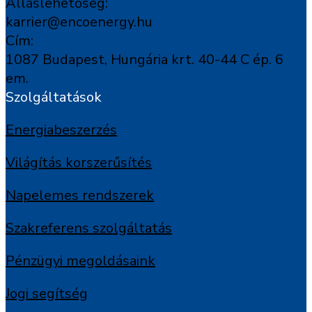
Álláslehetőség:
karrier@encoenergy.hu
Cím:
1087 Budapest, Hungária krt. 40-44 C ép. 6
em.
Szolgáltatások
Energiabeszerzés
Világítás korszerűsítés
Napelemes rendszerek
Szakreferens szolgáltatás
Pénzügyi megoldásaink
Jogi segítség