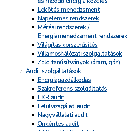
és meddő energia kezelés
Lekötés menedzsment
Napelemes rendszerek
Mérési rendszerek /
Energiamenedzsment rendszerek
Világítás korszerűsítés
Villamoshálózati szolgáltatások
Zöld tanúsítványok (áram, gáz)
Audit szolgáltatások
Energiagazdálkodás
Szakreferens szolgáltatás
EKR audit
Felülvizsgálati audit
Nagyvállalati audit
Önkéntes audit