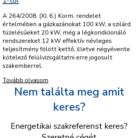
1-től
A 264/2008. (XI. 6.) Korm. rendelet
értelmében a gázkazánokat 100 kW, a szilárd
tüzelésűeket 20 kW, még a légkondicionáló
rendszereket 12 kW effektív névleges
teljesítmény fölött kettő, illetve négyévente
kötelező felülvizsgáltatni erre jogosult
szakemberrel.
Tovább olvasom
Nem találta meg amit
keres?
Energetikai szakreferenst keres?
Szeretné cégét