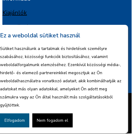
Kiajánlók
Jognyilatkozat
Ez a weboldal sütiket használ
Szerzői jogok
Sütiket használunk a tartalmak és hirdetések személyre
Adatkezelési tájékoztató
szabásához, közösségi funkciók biztosításához, valamint
weboldalforgalmunk elemzéséhez. Ezenkívül közösségi média-,
Céginformáció
hirdető- és elemező partnereinkkel megosztjuk az Ön
weboldalhasználatra vonatkozó adatait, akik kombinálhatják az
Jelentések
adatokat más olyan adatokkal, amelyeket Ön adott meg
Készítette:
BonsAI HorizON Kft.
számukra vagy az Ön által használt más szolgáltatásokból
Minden jog fenntartva – 2026 © ENCO
gyűjtöttek.
Energy Kft.
Cookie tájékoztató
Adatvédelmi
Elfogadom
Nem fogadom el
nyilatkozat