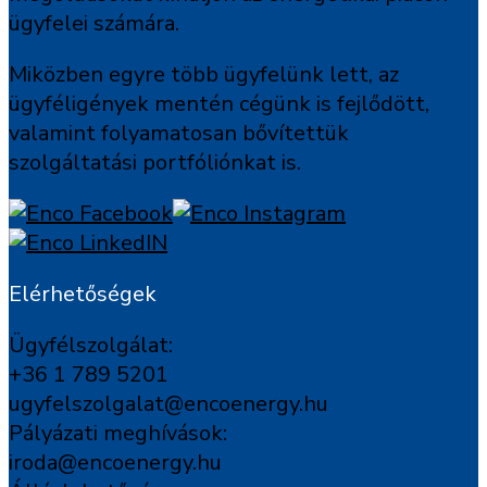
ügyfelei számára.
Miközben egyre több ügyfelünk lett, az
ügyféligények mentén cégünk is fejlődött,
valamint folyamatosan bővítettük
szolgáltatási portfóliónkat is.
Elérhetőségek
Ügyfélszolgálat:
+36 1 789 5201
ugyfelszolgalat@encoenergy.hu
Pályázati meghívások:
iroda@encoenergy.hu