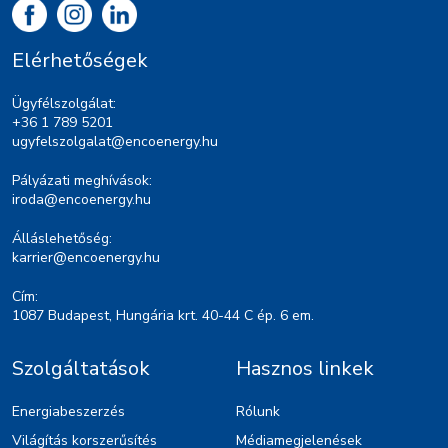
Elérhetőségek
Ügyfélszolgálat:
+36 1 789 5201
ugyfelszolgalat@encoenergy.hu
Pályázati meghívások:
iroda@encoenergy.hu
Álláslehetőség:
karrier@encoenergy.hu
Cím:
1087 Budapest, Hungária krt. 40-44 C ép. 6 em.
Szolgáltatások
Hasznos linkek
Energiabeszerzés
Rólunk
Világítás korszerűsítés
Médiamegjelenések