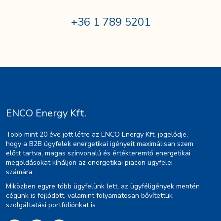
+36 1 789 5201
ENCO Energy Kft.
Több mint 20 éve jött létre az ENCO Energy Kft. jogelődje,
hogy a B2B ügyfelek energetikai igényeit maximálisan szem
előtt tartva, magas színvonalú és értékteremtő energetikai
megoldásokat kínáljon az energetikai piacon ügyfelei
számára.
Miközben egyre több ügyfelünk lett, az ügyféligények mentén
cégünk is fejlődött, valamint folyamatosan bővítettük
szolgáltatási portfóliónkat is.