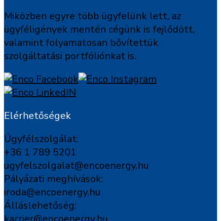
Miközben egyre több ügyfelünk lett, az
ügyféligények mentén cégünk is fejlődött,
valamint folyamatosan bővítettük
szolgáltatási portfóliónkat is.
Elérhetőségek
Ügyfélszolgálat:
+36 1 789 5201
ugyfelszolgalat@encoenergy.hu
Pályázati meghívások:
iroda@encoenergy.hu
Álláslehetőség:
karrier@encoenergy.hu