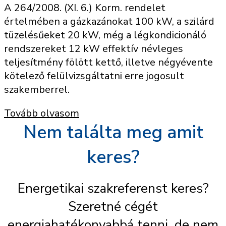
A 264/2008. (XI. 6.) Korm. rendelet
értelmében a gázkazánokat 100 kW, a szilárd
tüzelésűeket 20 kW, még a légkondicionáló
rendszereket 12 kW effektív névleges
teljesítmény fölött kettő, illetve négyévente
kötelező felülvizsgáltatni erre jogosult
szakemberrel.
Tovább olvasom
Nem találta meg amit
keres?
Energetikai szakreferenst keres?
Szeretné cégét
energiahatékonyabbá tenni, de nem