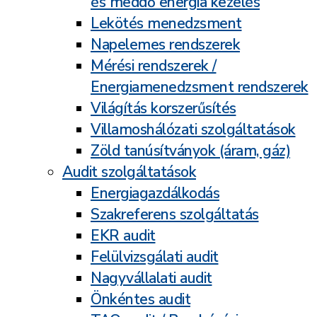
és meddő energia kezelés
Lekötés menedzsment
Napelemes rendszerek
Mérési rendszerek /
Energiamenedzsment rendszerek
Világítás korszerűsítés
Villamoshálózati szolgáltatások
Zöld tanúsítványok (áram, gáz)
Audit szolgáltatások
Energiagazdálkodás
Szakreferens szolgáltatás
EKR audit
Felülvizsgálati audit
Nagyvállalati audit
Önkéntes audit