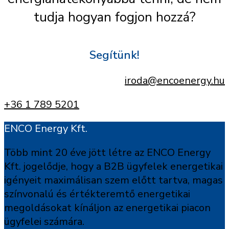
tudja hogyan fogjon hozzá?
Segítünk!
iroda@encoenergy.hu
+36 1 789 5201
ENCO Energy Kft.
Több mint 20 éve jött létre az ENCO Energy
Kft. jogelődje, hogy a B2B ügyfelek energetikai
igényeit maximálisan szem előtt tartva, magas
színvonalú és értékteremtő energetikai
megoldásokat kínáljon az energetikai piacon
ügyfelei számára.