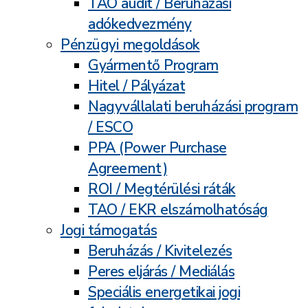
TAO audit / Beruházási
adókedvezmény
Pénzügyi megoldások
Gyármentő Program
Hitel / Pályázat
Nagyvállalati beruházási program
/ ESCO
PPA (Power Purchase
Agreement)
ROI / Megtérülési ráták
TAO / EKR elszámolhatóság
Jogi támogatás
Beruházás / Kivitelezés
Peres eljárás / Mediálás
Speciális energetikai jogi