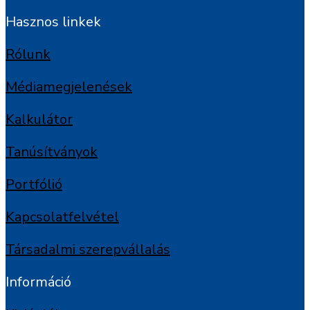
Hasznos linkek
Rólunk
Médiamegjelenések
Kalkulátor
Tanúsítványok
Portfólió
Kapcsolatfelvétel
Társadalmi szerepvállalás
Információ