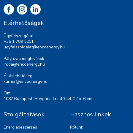
Elérhetőségek
Ügyfélszolgálat:
+36 1 789 5201
ugyfelszolgalat@encoenergy.hu
Pályázati meghívások:
iroda@encoenergy.hu
Álláslehetőség:
karrier@encoenergy.hu
Cím:
1087 Budapest, Hungária krt. 40-44 C ép. 6 em.
Szolgáltatások
Hasznos linkek
Energiabeszerzés
Rólunk