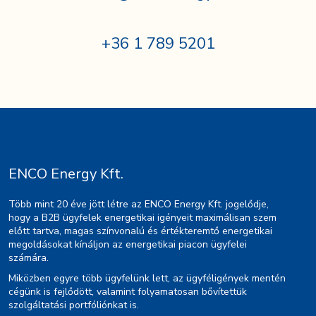
+36 1 789 5201
ENCO Energy Kft.
Több mint 20 éve jött létre az ENCO Energy Kft. jogelődje,
hogy a B2B ügyfelek energetikai igényeit maximálisan szem
előtt tartva, magas színvonalú és értékteremtő energetikai
megoldásokat kínáljon az energetikai piacon ügyfelei
számára.
Miközben egyre több ügyfelünk lett, az ügyféligények mentén
cégünk is fejlődött, valamint folyamatosan bővítettük
szolgáltatási portfóliónkat is.