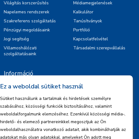
Világítás korszerűsítés
Médiamegjelenések
Napelemes rendszerek
Kalkulátor
Szakreferens szolgáltatás
Tanúsítványok
Pénzügyi megoldásaink
Portfólió
Jogi segítség
Kapcsolatfelvétel
Villamoshálózati
Társadalmi szerepvállalás
szolgáltatásaink
Információ
Ez a weboldal sütiket használ
Kiajánlók
Jognyilatkozat
Sütiket használunk a tartalmak és hirdetések személyre
Szerzői jogok
szabásához, közösségi funkciók biztosításához, valamint
Adatkezelési tájékoztató
weboldalforgalmunk elemzéséhez. Ezenkívül közösségi média-,
hirdető- és elemező partnereinkkel megosztjuk az Ön
Céginformáció
weboldalhasználatra vonatkozó adatait, akik kombinálhatják az
Jelentések
adatokat más olyan adatokkal, amelyeket Ön adott meg