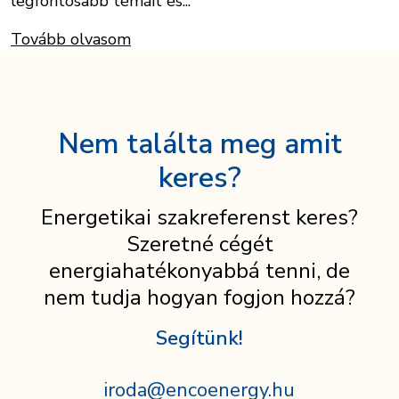
legfontosabb témáit és...
Tovább olvasom
Nem találta meg amit
keres?
Energetikai szakreferenst keres?
Szeretné cégét
energiahatékonyabbá tenni, de
nem tudja hogyan fogjon hozzá?
Segítünk!
iroda@encoenergy.hu